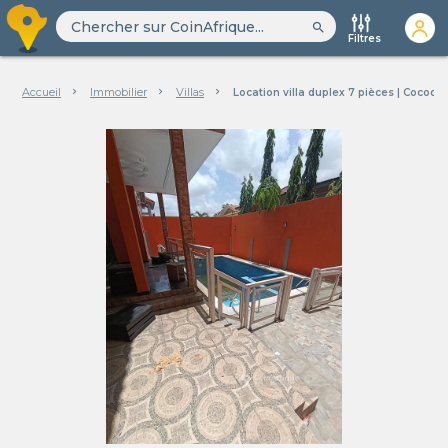
search
Filtres
Accueil
Immobilier
Villas
Location villa duplex 7 pièces | Cocod