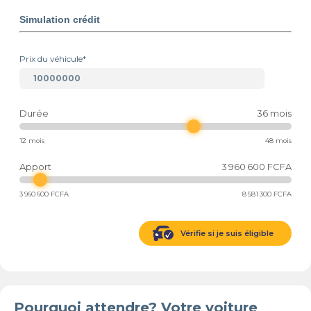
Simulation crédit
Prix du véhicule*
Durée
36
mois
12 mois
48 mois
Apport
3 960 600
FCFA
3 960 600
FCFA
8 581 300
FCFA
Vérifie si je suis éligible
Pourquoi attendre? Votre voiture