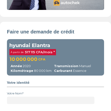
Faire une demande de crédit
hyundai Elantra
517 115 CFA/mois *
À partir de
10 000 000
CFA
Année
2020
Transmission
Manuel
Kilométrage
80 000 km
Carburant
Essence
Votre identité
Votre Nom*