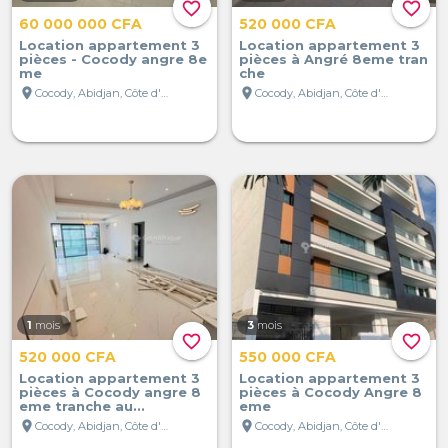
favorite_border
favorite_border
60 000 000 CFA
520 000 CFA
Location appartement 3
Location appartement 3
pièces - Cocody angre 8e
pièces à Angré 8eme tran
me
che
location_on
location_on
Cocody, Abidjan, Côte d'Ivoire
Cocody, Abidjan, Côte d'Ivoire
1
mois
3
mois
favorite_border
favorite_border
520 000 CFA
550 000 CFA
Location appartement 3
Location appartement 3
pièces à Cocody angre 8
pièces à Cocody Angre 8
eme tranche au...
eme
location_on
location_on
Cocody, Abidjan, Côte d'Ivoire
Cocody, Abidjan, Côte d'Ivoire