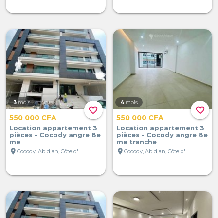
3
mois
4
mois
favorite_border
favorite_border
550 000 CFA
550 000 CFA
Location appartement 3
Location appartement 3
pièces - Cocody angre 8e
pièces - Cocody angre 8e
me
me tranche
location_on
location_on
Cocody, Abidjan, Côte d'Ivoire
Cocody, Abidjan, Côte d'Ivoire