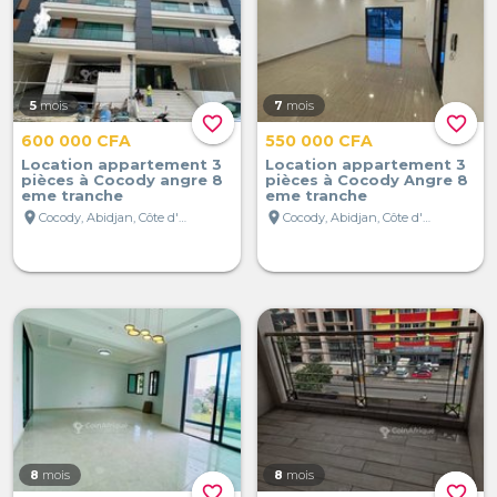
5
mois
7
mois
favorite_border
favorite_border
600 000 CFA
550 000 CFA
Location appartement 3
Location appartement 3
pièces à Cocody angre 8
pièces à Cocody Angre 8
eme tranche
eme tranche
location_on
location_on
Cocody, Abidjan, Côte d'Ivoire
Cocody, Abidjan, Côte d'Ivoire
8
mois
8
mois
favorite_border
favorite_border