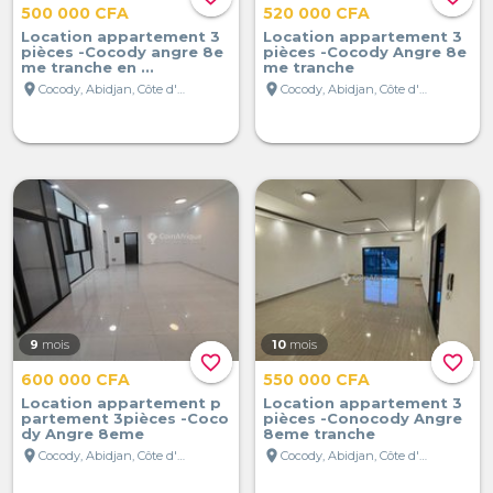
500 000 CFA
520 000 CFA
Location appartement 3
Location appartement 3
pièces -Cocody angre 8e
pièces -Cocody Angre 8e
me tranche en ...
me tranche
location_on
location_on
Cocody, Abidjan, Côte d'Ivoire
Cocody, Abidjan, Côte d'Ivoire
9
mois
10
mois
favorite_border
favorite_border
600 000 CFA
550 000 CFA
Location appartement p
Location appartement 3
partement 3pièces -Coco
pièces -Conocody Angre
dy Angre 8eme
8eme tranche
location_on
location_on
Cocody, Abidjan, Côte d'Ivoire
Cocody, Abidjan, Côte d'Ivoire