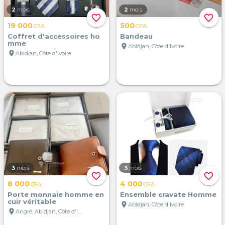
2
mois
2
mois
favorite_border
favorite_border
19 000
500
CFA
CFA
Coffret d'accessoires ho
Bandeau
mme
location_on
Abidjan, Côte d'Ivoire
location_on
Abidjan, Côte d'Ivoire
3
mois
3
mois
favorite_border
favorite_border
8 000
4 000
CFA
CFA
Porte monnaie homme en
Ensemble cravate Homme
cuir véritable
location_on
Abidjan, Côte d'Ivoire
location_on
Angré, Abidjan, Côte d'Ivoire