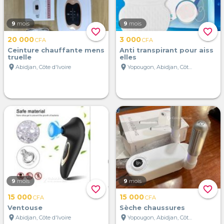
9
mois
9
mois
favorite_border
favorite_border
20 000
3 000
CFA
CFA
Ceinture chauffante mens
Anti transpirant pour aiss
truelle
elles
location_on
location_on
Abidjan, Côte d'Ivoire
Yopougon, Abidjan, Côte d'Ivoire
9
mois
9
mois
favorite_border
favorite_border
15 000
15 000
CFA
CFA
Ventouse
Sèche chaussures
location_on
location_on
Abidjan, Côte d'Ivoire
Yopougon, Abidjan, Côte d'Ivoire