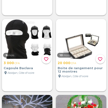
9
mois
10
mois
favorite_border
favorite_border
3 000
20 000
CFA
CFA
Cagoule Baclava
Boite de rangement pour
12 montres
location_on
Abidjan, Côte d'Ivoire
location_on
Abidjan, Côte d'Ivoire