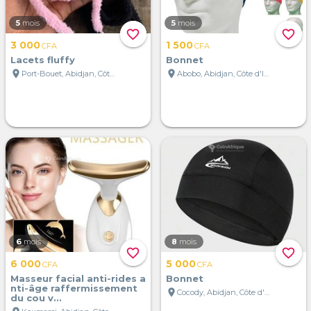
5
mois
5
mois
favorite_border
favorite_border
3 000
1 500
CFA
CFA
Lacets fluffy
Bonnet
location_on
location_on
Port-Bouet, Abidjan, Côte d'Ivoire
Abobo, Abidjan, Côte d'Ivoire
6
mois
8
mois
favorite_border
favorite_border
6 000
5 000
CFA
CFA
Masseur facial anti-rides a
Bonnet
nti-âge raffermissement
location_on
Cocody, Abidjan, Côte d'Ivoire
du cou v...