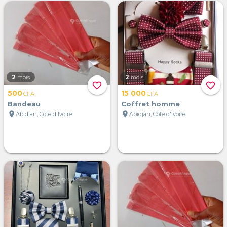
2
mois
2
mois
favorite_border
favorite_border
500
15 000
CFA
CFA
Bandeau
Coffret homme
location_on
location_on
Abidjan, Côte d'Ivoire
Abidjan, Côte d'Ivoire