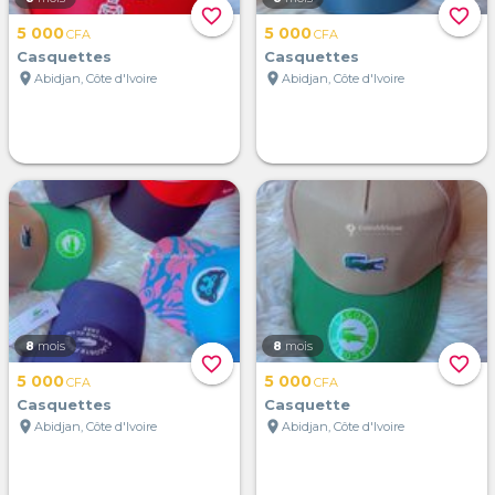
favorite_border
favorite_border
5 000
5 000
CFA
CFA
Casquettes
Casquettes
location_on
location_on
Abidjan, Côte d'Ivoire
Abidjan, Côte d'Ivoire
8
mois
8
mois
favorite_border
favorite_border
5 000
5 000
CFA
CFA
Casquettes
Casquette
location_on
location_on
Abidjan, Côte d'Ivoire
Abidjan, Côte d'Ivoire