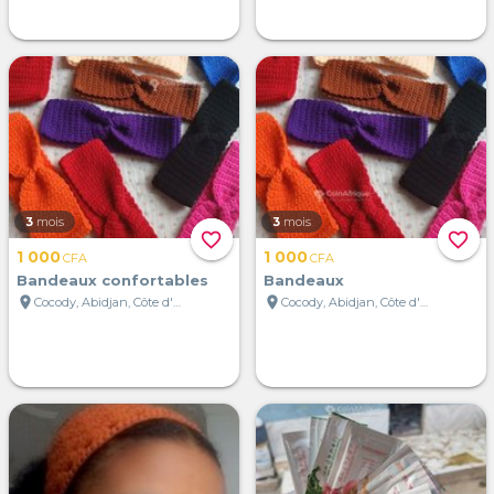
3
mois
3
mois
favorite_border
favorite_border
1 000
1 000
CFA
CFA
Bandeaux confortables
Bandeaux
location_on
location_on
Cocody, Abidjan, Côte d'Ivoire
Cocody, Abidjan, Côte d'Ivoire