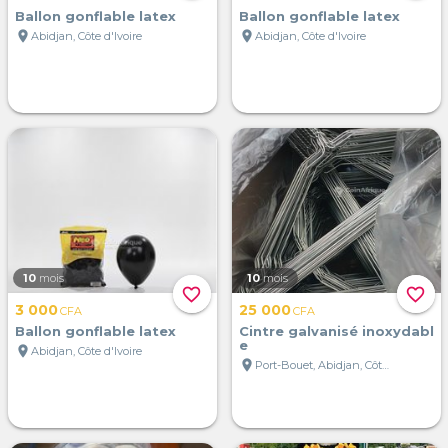
Ballon gonflable latex
Ballon gonflable latex
location_on
location_on
Abidjan, Côte d'Ivoire
Abidjan, Côte d'Ivoire
10
mois
10
mois
favorite_border
favorite_border
3 000
25 000
CFA
CFA
Ballon gonflable latex
Cintre galvanisé inoxydabl
e
location_on
Abidjan, Côte d'Ivoire
location_on
Port-Bouet, Abidjan, Côte d'Ivoire