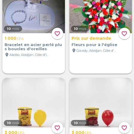
10
mois
10
mois
favorite_border
favorite_border
1 000
Prix sur demande
CFA
Bracelet en acier perlé plu
Fleurs pour à l'église
s boucles d'oreilles
location_on
Cocody, Abidjan, Côte d'Ivoire
location_on
Abobo, Abidjan, Côte d'Ivoire
10
mois
10
mois
favorite_border
favorite_border
3 000
3 000
CFA
CFA