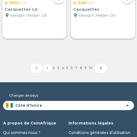
4 500
4 500
CFA
CFA
Casquettes LA
Casquettes
location_on
location_on
Yopougon, Abidjan, Côte d'Ivoire
Yopougon, Abidjan, Côte d'Ivoire
chevron_left
chevron_right
1
2
3
4
5
6
7
8
9
10
Changer de pays
A propos de CoinAfrique
Informations légales
Qui sommes nous ?
Conditions générales d’utilisation