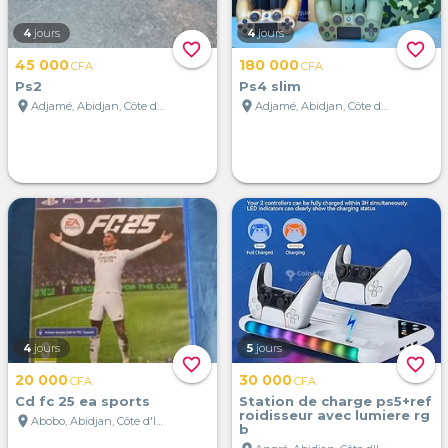
4
jours
4
jours
favorite_border
favorite_border
45 000
180 000
CFA
CFA
Ps2
Ps4 slim
location_on
location_on
Adjamé, Abidjan, Côte d'Ivoire
Adjamé, Abidjan, Côte d'Ivoire
4
jours
5
jours
favorite_border
favorite_border
20 000
30 000
CFA
CFA
Cd fc 25 ea sports
Station de charge ps5+ref
roidisseur avec lumiere rg
location_on
Abobo, Abidjan, Côte d'Ivoire
b