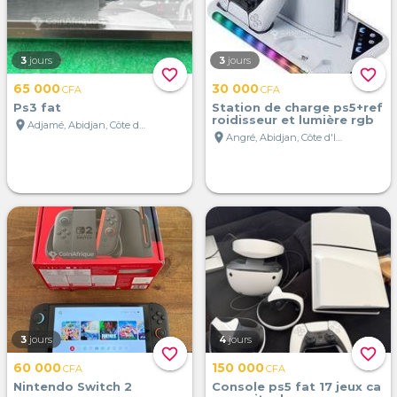
3
jours
3
jours
favorite_border
favorite_border
65 000
30 000
CFA
CFA
Ps3 fat
Station de charge ps5+ref
roidisseur et lumière rgb
location_on
Adjamé, Abidjan, Côte d'Ivoire
location_on
Angré, Abidjan, Côte d'Ivoire
3
jours
4
jours
favorite_border
favorite_border
60 000
150 000
CFA
CFA
Nintendo Switch 2
Console ps5 fat 17 jeux ca