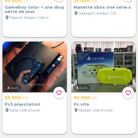
50 000
25 000
CFA
CFA
Gameboy color + une disq
Manette xbox one série x
uette de jeux
location_on
Yopougon, Abidjan, Côte d'Ivoire
location_on
Adjamé, Abidjan, Côte d'Ivoire
3
jours
3
jours
favorite_border
favorite_border
55 000
50 000
CFA
CFA
Ps3 playstation
Ps vita
location_on
location_on
Daloa, Côte d'Ivoire
Abidjan, Côte d'Ivoire