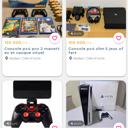
4
jours
4
jours
favorite_border
favorite_border
130 000
105 000
CFA
CFA
Console ps4 pro 2 manett
Console ps4 slim 5 jeux of
es et casque vituel
fert
location_on
location_on
Abidjan, Côte d'Ivoire
Abidjan, Côte d'Ivoire
4
jours
4
jours