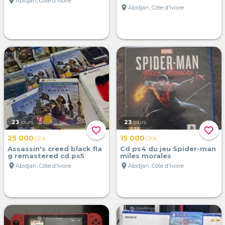
location_on
Abidjan, Côte d'Ivoire
location_on
Abidjan, Côte d'Ivoire
23
jours
23
jours
favorite_border
favorite_border
25 000
15 000
CFA
CFA
Assassin's creed black fla
Cd ps4 du jeu Spider-man
g remastered cd ps5
miles morales
location_on
location_on
Abidjan, Côte d'Ivoire
Abidjan, Côte d'Ivoire