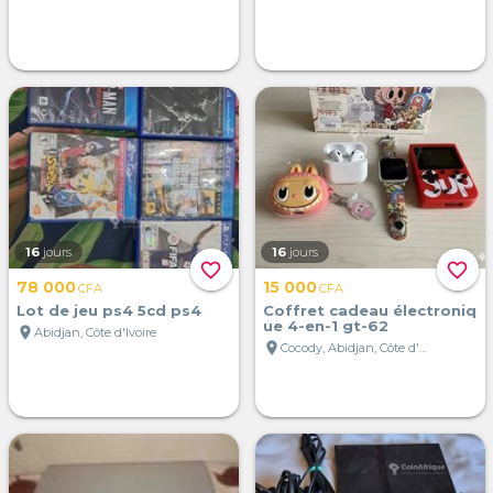
16
jours
16
jours
favorite_border
favorite_border
78 000
15 000
CFA
CFA
Lot de jeu ps4 5cd ps4
Coffret cadeau électroniq
ue 4-en-1 gt-62
location_on
Abidjan, Côte d'Ivoire
location_on
Cocody, Abidjan, Côte d'Ivoire