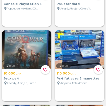
Console Playstation 5
Ps5 standard
location_on
location_on
Yopougon, Abidjan, Côte d'Ivoire
Angré, Abidjan, Côte d'Ivoire
19
jours
19
jours
favorite_border
favorite_border
10 000
110 000
CFA
CFA
Jeux ps4
Ps4 fat avec 2 manettes
location_on
location_on
Cocody, Abidjan, Côte d'Ivoire
Anyama, Côte d'Ivoire