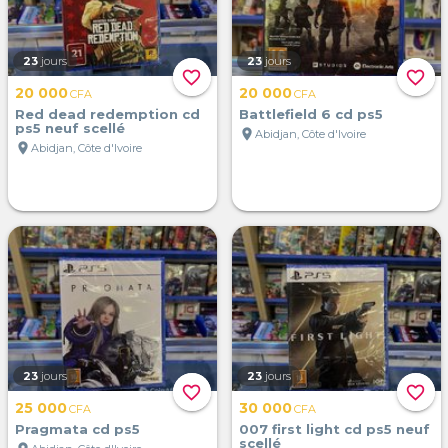
23
jours
23
jours
favorite_border
favorite_border
20 000
20 000
CFA
CFA
Red dead redemption cd
Battlefield 6 cd ps5
ps5 neuf scellé
location_on
Abidjan, Côte d'Ivoire
location_on
Abidjan, Côte d'Ivoire
23
jours
23
jours
favorite_border
favorite_border
25 000
30 000
CFA
CFA
Pragmata cd ps5
007 first light cd ps5 neuf
scellé