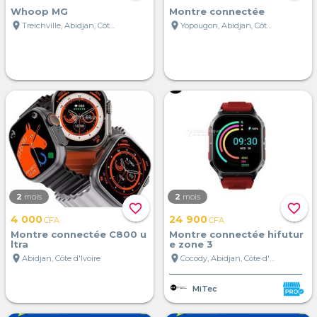
Whoop MG
Montre connectée
location_on
location_on
Treichville, Abidjan, Côte d'Ivoire
Yopougon, Abidjan, Côte d'Ivoire
2
mois
2
mois
favorite_border
favorite_border
4 000
24 900
CFA
CFA
Montre connectée C800 u
Montre connectée hifutur
ltra
e zone 3
location_on
location_on
Abidjan, Côte d'Ivoire
Cocody, Abidjan, Côte d'Ivoire
MiTec