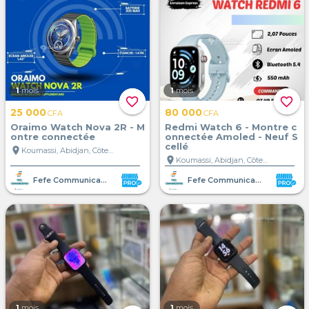
1
mois
1
mois
favorite_border
favorite_border
25 000
80 000
CFA
CFA
Oraimo Watch Nova 2R - M
Redmi Watch 6 - Montre c
ontre connectée
onnectée Amoled - Neuf S
cellé
location_on
Koumassi, Abidjan, Côte d'Ivoire
location_on
Koumassi, Abidjan, Côte d'Ivoire
Fefe Communication
Fefe Communication
1
mois
1
mois