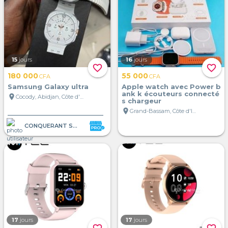
15
jours
16
jours
favorite_border
favorite_border
180 000
55 000
CFA
CFA
Samsung Galaxy ultra
Apple watch avec Power b
ank k écouteurs connecté
location_on
Cocody, Abidjan, Côte d'Ivoire
s chargeur
location_on
Grand-Bassam, Côte d'Ivoire
CONQUERANT STORE
17
jours
17
jours