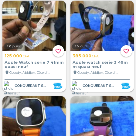
12
jours
13
jours
favorite_border
favorite_border
125 000
385 000
CFA
CFA
Apple Watch série 7 41mm
Apple watch série 3 49m
quasi neuf
m quasi neuf
location_on
location_on
Cocody, Abidjan, Côte d'Ivoire
Cocody, Abidjan, Côte d'Ivoire
CONQUERANT STORE
CONQUERANT STORE