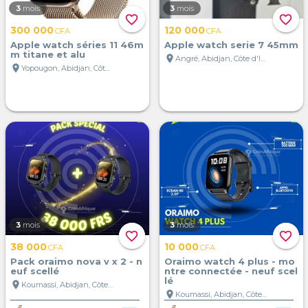
3
mois
3
mois
favorite_border
favorite_border
300 000
120 000
CFA
CFA
Apple watch séries 11 46m
Apple watch serie 7 45mm
m titane et alu
location_on
Angré, Abidjan, Côte d'Ivoire
location_on
Yopougon, Abidjan, Côte d'Ivoire
3
mois
3
mois
favorite_border
favorite_border
38 000
10 000
CFA
CFA
Pack oraimo nova v x 2 - n
Oraimo watch 4 plus - mo
euf scellé
ntre connectée - neuf scel
lé
location_on
Koumassi, Abidjan, Côte d'Ivoire
location_on
Koumassi, Abidjan, Côte d'Ivoire