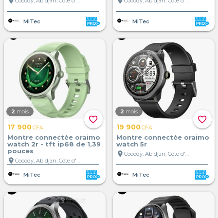
location_on
location_on
Cocody, Abidjan, Côte d'Ivoire
Cocody, Abidjan, Côte d'Ivoire
MiTec
MiTec
2
mois
2
mois
favorite_border
favorite_border
17 900
19 900
CFA
CFA
Montre connectée oraimo
Montre connectée oraimo
watch 2r - tft ip68 de 1,39
watch 5r
pouces
location_on
Cocody, Abidjan, Côte d'Ivoire
location_on
Cocody, Abidjan, Côte d'Ivoire
MiTec
MiTec