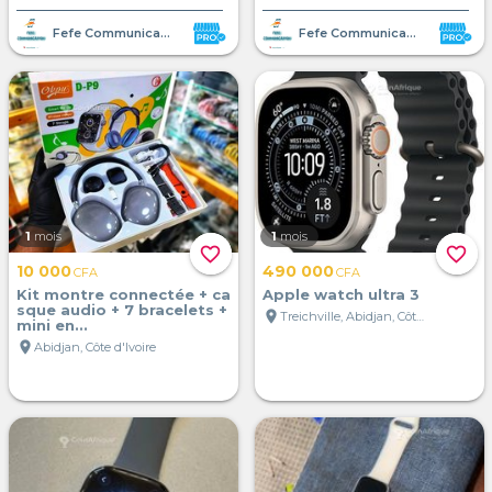
Fefe Communication
Fefe Communication
1
mois
1
mois
favorite_border
favorite_border
10 000
490 000
CFA
CFA
Kit montre connectée + ca
Apple watch ultra 3
sque audio + 7 bracelets +
location_on
Treichville, Abidjan, Côte d'Ivoire
mini en...
location_on
Abidjan, Côte d'Ivoire