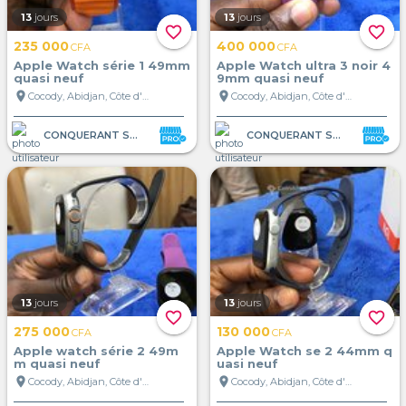
13
jours
13
jours
favorite_border
favorite_border
235 000
400 000
CFA
CFA
Apple Watch série 1 49mm
Apple Watch ultra 3 noir 4
quasi neuf
9mm quasi neuf
location_on
location_on
Cocody, Abidjan, Côte d'Ivoire
Cocody, Abidjan, Côte d'Ivoire
CONQUERANT STORE
CONQUERANT STORE
13
jours
13
jours
favorite_border
favorite_border
275 000
130 000
CFA
CFA
Apple watch série 2 49m
Apple Watch se 2 44mm q
m quasi neuf
uasi neuf
location_on
location_on
Cocody, Abidjan, Côte d'Ivoire
Cocody, Abidjan, Côte d'Ivoire