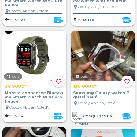
ew Smart Watch W80 Pro
ew watch w90 pro neuf
Neuve
location_on
Cocody, Abidjan, Côte d'Ivoire
location_on
Cocody, Abidjan, Côte d'Ivoire
MiTec
MiTec
15
jours
15
jours
favorite_border
favorite_border
34 900
130 000
CFA
CFA
Montre connectée Blackvi
Samsung Galaxy watch 7
ew Smart Watch W70 Pro
quasi neuf
Neuve
location_on
Cocody, Abidjan, Côte d'Ivoire
location_on
Cocody, Abidjan, Côte d'Ivoire
MiTec
CONQUERANT STORE