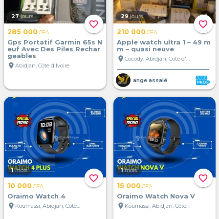
27
jours
29
jours
favorite_border
favorite_border
285 000
210 000
CFA
CFA
Gps Portatif Garmin 65s N
Apple watch ultra 1 – 49 m
euf Avec Des Piles Rechar
m – quasi neuve
geables
location_on
Cocody, Abidjan, Côte d'Ivoire
location_on
Abidjan, Côte d'Ivoire
ange assalé
1
mois
1
mois
favorite_border
favorite_border
10 000
15 000
CFA
CFA
Oraimo Watch 4
Oraimo Watch Nova V
location_on
location_on
Koumassi, Abidjan, Côte d'Ivoire
Koumassi, Abidjan, Côte d'Ivoire