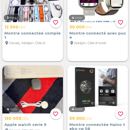
3
mois
4
mois
favorite_border
favorite_border
12 500
30 000
CFA
CFA
Montre connectée comple
Montre connecté avec puc
t
e
location_on
location_on
Cocody, Abidjan, Côte d'Ivoire
Abidjan, Côte d'Ivoire
4
mois
4
mois
favorite_border
favorite_border
150 000
39 000
CFA
CFA
Apple watch serie 9
Montre connectée Haino t
eko rw 56