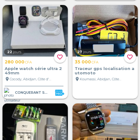
22
jours
27
jours
favorite_border
favorite_border
280 000
35 000
CFA
CFA
Apple watch série ultra 2
Traceur gps localisation a
49mm
utomoto
location_on
location_on
Cocody, Abidjan, Côte d'Ivoire
Koumassi, Abidjan, Côte d'Ivoire
CONQUERANT STORE