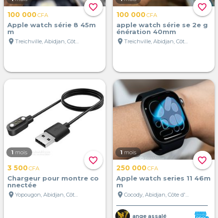
favorite_border
favorite_border
100 000
100 000
CFA
CFA
Apple watch série 8 45m
apple watch série se 2e g
m
énération 40mm
location_on
location_on
Treichville, Abidjan, Côte d'Ivoire
Treichville, Abidjan, Côte d'Ivoire
1
mois
1
mois
favorite_border
favorite_border
3 500
250 000
CFA
CFA
Chargeur pour montre co
Apple watch series 11 46m
nnectée
m
location_on
location_on
Yopougon, Abidjan, Côte d'Ivoire
Cocody, Abidjan, Côte d'Ivoire
ange assalé