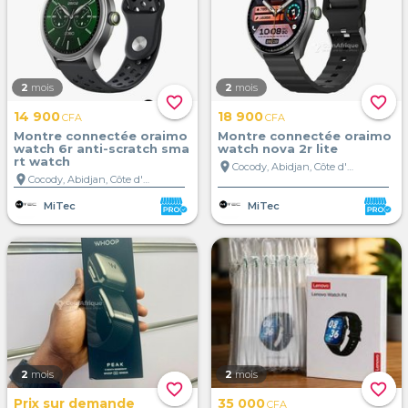
2
mois
2
mois
favorite_border
favorite_border
14 900
18 900
CFA
CFA
Montre connectée oraimo
Montre connectée oraimo
watch 6r anti-scratch sma
watch nova 2r lite
rt watch
location_on
Cocody, Abidjan, Côte d'Ivoire
location_on
Cocody, Abidjan, Côte d'Ivoire
MiTec
MiTec
2
mois
2
mois
favorite_border
favorite_border
Prix sur demande
35 000
CFA