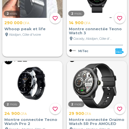
2
mois
2
mois
favorite_border
favorite_border
290 000
14 900
CFA
CFA
Whoop peak et life
Montre connectée Tecno
Watch 3
location_on
Abidjan, Côte d'Ivoire
location_on
Cocody, Abidjan, Côte d'Ivoire
MiTec
2
mois
2
mois
favorite_border
favorite_border
24 900
29 900
CFA
CFA
Montre connectée Tecno
Montre connectée Oraimo
Watch Pro 2
Watch 5R Pro AMOLED