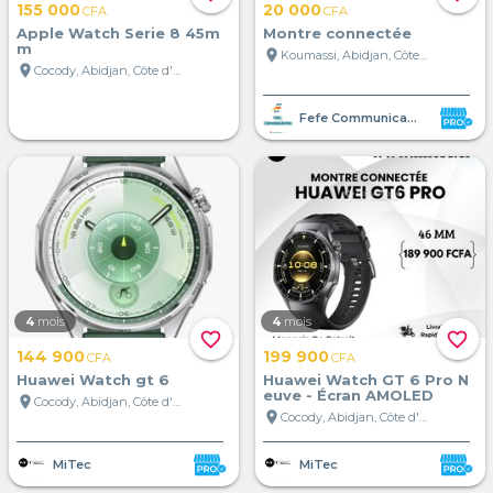
155 000
20 000
CFA
CFA
Apple Watch Serie 8 45m
Montre connectée
m
location_on
Koumassi, Abidjan, Côte d'Ivoire
location_on
Cocody, Abidjan, Côte d'Ivoire
Fefe Communication
4
mois
4
mois
favorite_border
favorite_border
144 900
199 900
CFA
CFA
Huawei Watch gt 6
Huawei Watch GT 6 Pro N
euve - Écran AMOLED
location_on
Cocody, Abidjan, Côte d'Ivoire
location_on
Cocody, Abidjan, Côte d'Ivoire
MiTec
MiTec