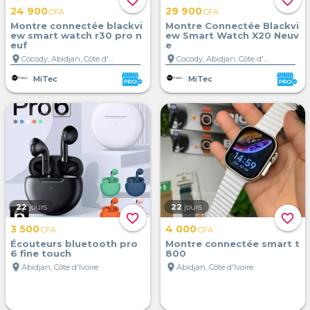
favorite_border
favorite_border
24 900
29 900
CFA
CFA
Montre connectée blackvi
Montre Connectée Blackvi
ew smart watch r30 pro n
ew Smart Watch X20 Neuv
euf
e
location_on
location_on
Cocody, Abidjan, Côte d'Ivoire
Cocody, Abidjan, Côte d'Ivoire
MiTec
MiTec
22
jours
22
jours
favorite_border
favorite_border
3 500
4 000
CFA
CFA
Écouteurs bluetooth pro
Montre connectée smart t
6 fine touch
800
location_on
location_on
Abidjan, Côte d'Ivoire
Abidjan, Côte d'Ivoire