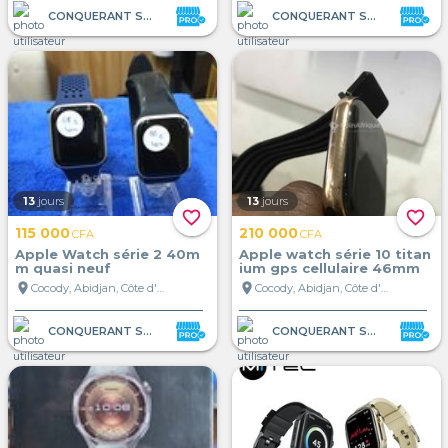
CONQUERANT STORE
CONQUERANT STORE
13
jours
13
jours
favorite_border
favorite_border
115 000
210 000
CFA
CFA
Apple Watch série 2 40m
Apple watch série 10 titan
m quasi neuf
ium gps cellulaire 46mm
location_on
location_on
Cocody, Abidjan, Côte d'Ivoire
Cocody, Abidjan, Côte d'Ivoire
CONQUERANT STORE
CONQUERANT STORE