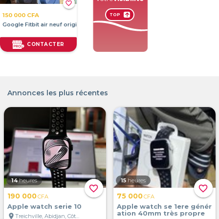
favorite_border
150 000 CFA
arrow_upward
TOP
Google Fitbit air neuf original
CONTACTER
Annonces les plus récentes
14
heures
15
heures
favorite_border
favorite_border
190 000
75 000
CFA
CFA
Apple watch serie 10
Apple watch se 1ere génér
ation 40mm très propre
location_on
Treichville, Abidjan, Côte d'Ivoire