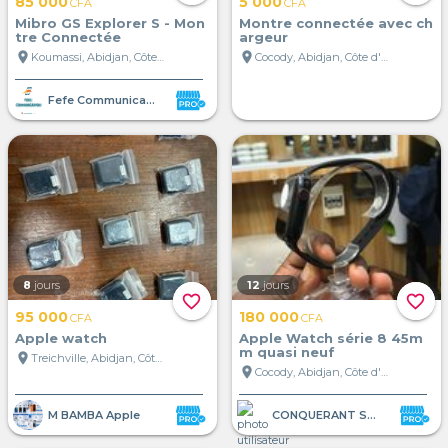
85 000
5 000
CFA
CFA
Mibro GS Explorer S - Mon
Montre connectée avec ch
tre Connectée
argeur
location_on
location_on
Koumassi, Abidjan, Côte d'Ivoire
Cocody, Abidjan, Côte d'Ivoire
Fefe Communication
8
jours
12
jours
favorite_border
favorite_border
95 000
180 000
CFA
CFA
Apple watch
Apple Watch série 8 45m
m quasi neuf
location_on
Treichville, Abidjan, Côte d'Ivoire
location_on
Cocody, Abidjan, Côte d'Ivoire
CONQUERANT STORE
M BAMBA Apple