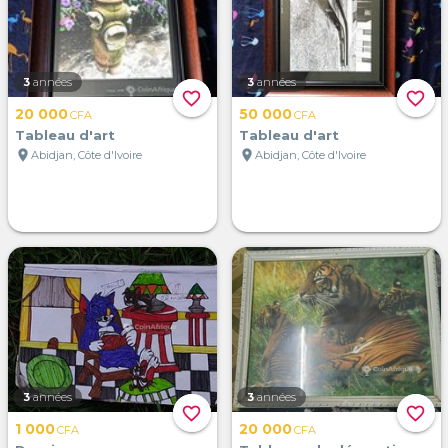
3
années
3
années
favorite_border
favorite_border
20 000
50 000
CFA
CFA
Tableau d'art
Tableau d'art
location_on
location_on
Abidjan, Côte d'Ivoire
Abidjan, Côte d'Ivoire
3
années
3
années
favorite_border
favorite_border
1 000
20 000
CFA
CFA