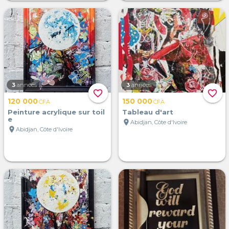
3
années
3
années
favorite_border
favorite_border
120 000
150 000
CFA
CFA
Peinture acrylique sur toil
Tableau d'art
e
location_on
Abidjan, Côte d'Ivoire
location_on
Abidjan, Côte d'Ivoire