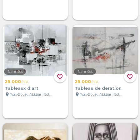
4
années
4
années
favorite_border
favorite_border
25 000
25 000
CFA
CFA
Tableaux d'art
Tableau de deration
location_on
location_on
Port-Bouet, Abidjan, Côte d'Ivoire
Port-Bouet, Abidjan, Côte d'Ivoire