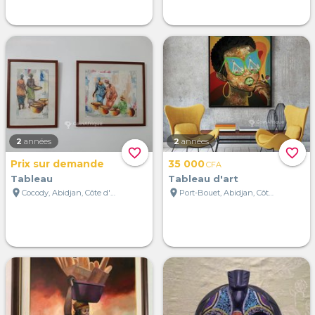
2
années
2
années
favorite_border
favorite_border
Prix sur demande
35 000
CFA
Tableau
Tableau d'art
location_on
location_on
Cocody, Abidjan, Côte d'Ivoire
Port-Bouet, Abidjan, Côte d'Ivoire