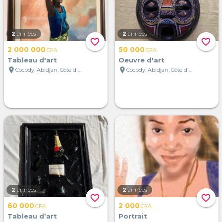
2
années
2
années
favorite_border
favorite_border
2 000 000
50 000
CFA
CFA
Tableau d'art
Oeuvre d'art
location_on
location_on
Cocody, Abidjan, Côte d'Ivoire
Cocody, Abidjan, Côte d'Ivoire
2
années
2
années
favorite_border
favorite_border
60 000
2 000
CFA
CFA
Tableau d’art
Portrait