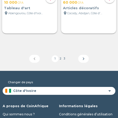
10 000
60 000
CFA
CFA
Tableau d'art
Articles décoratifs
location_on
location_on
Abengourou, Côte d'Ivoire
Cocody, Abidjan, Côte d'Ivoire
chevron_left
chevron_right
1
2
3
Changer de pays
A propos de CoinAfrique
Informations légales
Qui sommes nous ?
Conditions générales d’utilisation