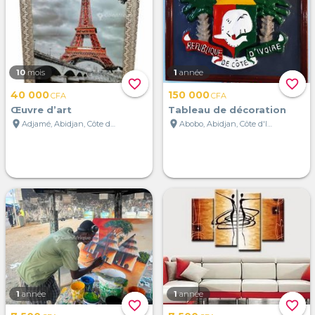
10
mois
1
année
favorite_border
favorite_border
40 000
150 000
CFA
CFA
Œuvre d’art
Tableau de décoration
location_on
location_on
Adjamé, Abidjan, Côte d'Ivoire
Abobo, Abidjan, Côte d'Ivoire
1
année
1
année
favorite_border
favorite_border