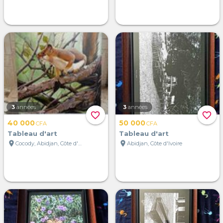
3
années
3
années
favorite_border
favorite_border
40 000
50 000
CFA
CFA
Tableau d'art
Tableau d'art
location_on
location_on
Cocody, Abidjan, Côte d'Ivoire
Abidjan, Côte d'Ivoire