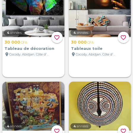
4
années
4
années
favorite_border
favorite_border
30 000
30 000
CFA
CFA
Tableau de décoration
Tableaux toile
location_on
location_on
Cocody, Abidjan, Côte d'Ivoire
Cocody, Abidjan, Côte d'Ivoire
4
années
4
années
favorite_border
favorite_border