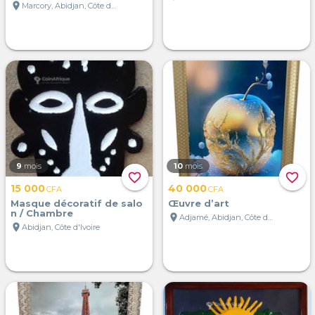
location_on
Marcory, Abidjan, Côte d'Ivoire
9
mois
10
mois
favorite_border
favorite_border
15 000
40 000
CFA
CFA
Masque décoratif de salo
Œuvre d’art
n / Chambre
location_on
Adjamé, Abidjan, Côte d'Ivoire
location_on
Abidjan, Côte d'Ivoire