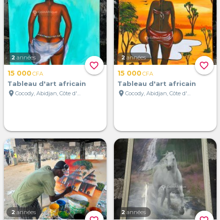
2
années
2
années
favorite_border
favorite_border
15 000
15 000
CFA
CFA
Tableau d'art africain
Tableau d'art africain
location_on
location_on
Cocody, Abidjan, Côte d'Ivoire
Cocody, Abidjan, Côte d'Ivoire
2
années
2
années