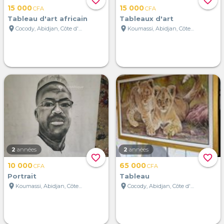
favorite_border
favorite_border
15 000
15 000
CFA
CFA
Tableau d'art africain
Tableaux d'art
location_on
location_on
Cocody, Abidjan, Côte d'Ivoire
Koumassi, Abidjan, Côte d'Ivoire
2
années
2
années
favorite_border
favorite_border
10 000
65 000
CFA
CFA
Portrait
Tableau
location_on
location_on
Koumassi, Abidjan, Côte d'Ivoire
Cocody, Abidjan, Côte d'Ivoire