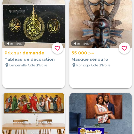
4
années
4
années
favorite_border
favorite_border
Prix sur demande
55 000
CFA
Tableau de décoration
Masque sénoufo
location_on
location_on
Bingerville, Côte d'Ivoire
Korhogo, Côte d'Ivoire