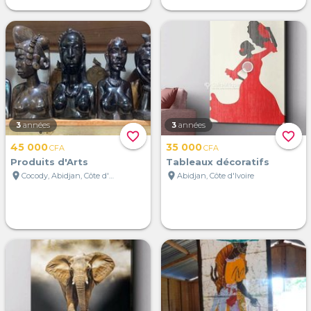
3
années
3
années
favorite_border
favorite_border
45 000
35 000
CFA
CFA
Produits d'Arts
Tableaux décoratifs
location_on
location_on
Cocody, Abidjan, Côte d'Ivoire
Abidjan, Côte d'Ivoire