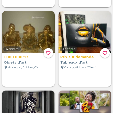
4
années
4
années
favorite_border
favorite_border
1 800 000
Prix sur demande
CFA
Objets d'art
Tableaux d'art
location_on
location_on
Yopougon, Abidjan, Côte d'Ivoire
Cocody, Abidjan, Côte d'Ivoire