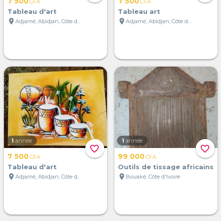
7 500
7 500
CFA
CFA
Tableau d'art
Tableau art
location_on
location_on
Adjamé, Abidjan, Côte d'Ivoire
Adjamé, Abidjan, Côte d'Ivoire
1
année
1
année
favorite_border
favorite_border
7 500
99 000
CFA
CFA
Tableau d'art
Outils de tissage africains
location_on
location_on
Adjamé, Abidjan, Côte d'Ivoire
Bouaké, Côte d'Ivoire