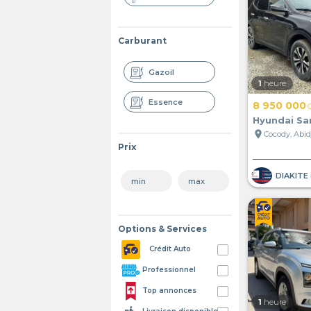
Carburant
Gazoil
1
heure
Essence
8 950 000
Hyundai Sa
location_on
Cocody, Abidj
Prix
Options & Services
Crédit Auto
Professionnel
Top annonces
1
heure