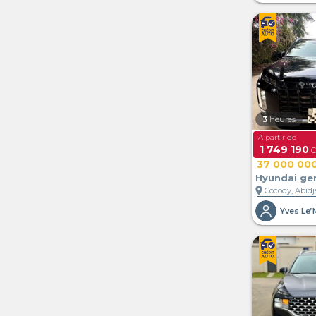
3
heures
A partir de
1 749 190
C
37 000 00
Hyundai ge
location_on
Cocody, Abidja