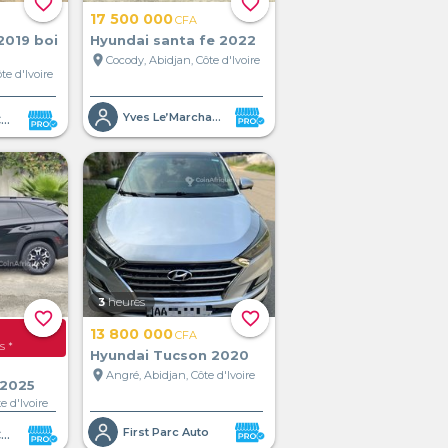
favorite_border
favorite_border
17 500 000
CFA
2019 boi
Hyundai santa fe 2022
location_on
Cocody, Abidjan, Côte d'Ivoire
te d'Ivoire
Yves Le’Marchand
DIAKITE ( DK Company )
3
heures
favorite_border
favorite_border
13 800 000
CFA
s *
Hyundai Tucson 2020
location_on
Angré, Abidjan, Côte d'Ivoire
 2025
e d'Ivoire
First Parc Auto
DIAKITE ( DK Company )