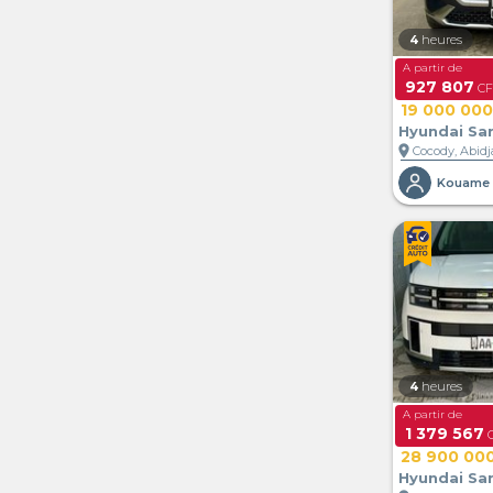
4
heures
A partir de
927 807
CF
19 000 000
Hyundai Sa
location_on
Cocody, Abidja
Kouame 
4
heures
A partir de
1 379 567
C
28 900 00
Hyundai Sa