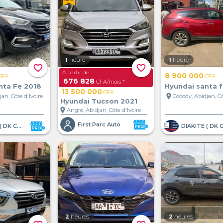
1
heure
1
heure
favorite_border
favorite_border
A partir de
8 900 000
CFA
CFA
676 828
CFA/mois *
nta Fe 2018
Hyundai santa f
13 500 000
CFA
location_on
an, Côte d'Ivoire
Cocody, Abidjan, Cô
Hyundai Tucson 2021
location_on
Angré, Abidjan, Côte d'Ivoire
First Parc Auto
DIAKITE ( DK Company )
2
heures
2
heures