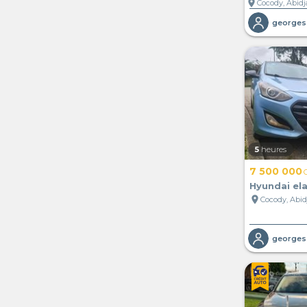
location_on
Cocody, Abidja
5
heures
7 500 000
Hyundai ela
location_on
Cocody, Abidj