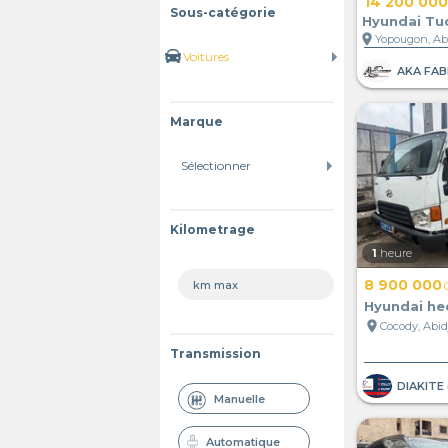
14 200 000
Sous-catégorie
Hyundai Tu
location_on
AKA FAB
Marque
Kilometrage
1
heure
8 900 000
Hyundai he
location_on
Cocody, Abidj
Transmission
Manuelle
Automatique