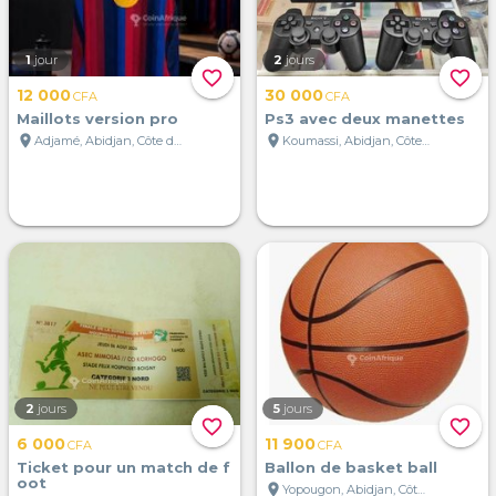
1
jour
2
jours
favorite_border
favorite_border
12 000
30 000
CFA
CFA
Maillots version pro
Ps3 avec deux manettes
location_on
location_on
Adjamé, Abidjan, Côte d'Ivoire
Koumassi, Abidjan, Côte d'Ivoire
2
jours
5
jours
favorite_border
favorite_border
6 000
11 900
CFA
CFA
Ticket pour un match de f
Ballon de basket ball
oot
location_on
Yopougon, Abidjan, Côte d'Ivoire