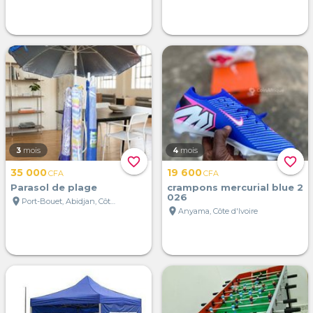
3
mois
4
mois
favorite_border
favorite_border
35 000
19 600
CFA
CFA
Parasol de plage
crampons mercurial blue 2
026
location_on
Port-Bouet, Abidjan, Côte d'Ivoire
location_on
Anyama, Côte d'Ivoire