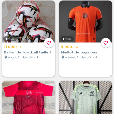
1
mois
1
mois
favorite_border
favorite_border
11 000
9 000
CFA
CFA
Ballon de football taille 5
Maillot de pays bas
location_on
location_on
Angré, Abidjan, Côte d'Ivoire
Adjamé, Abidjan, Côte d'Ivoire