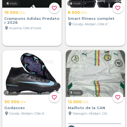
6
mois
6
mois
favorite_border
favorite_border
19 500
8 500
CFA
CFA
Crampons Adidas Predato
Smart fitness complet
r 2026
location_on
Cocody, Abidjan, Côte d'Ivoire
location_on
Anyama, Côte d'Ivoire
7
mois
7
mois
favorite_border
favorite_border
30 000
12 000
CFA
CFA
Godasses
Maillots de la CAN
location_on
location_on
Cocody, Abidjan, Côte d'Ivoire
Yopougon, Abidjan, Côte d'Ivoire