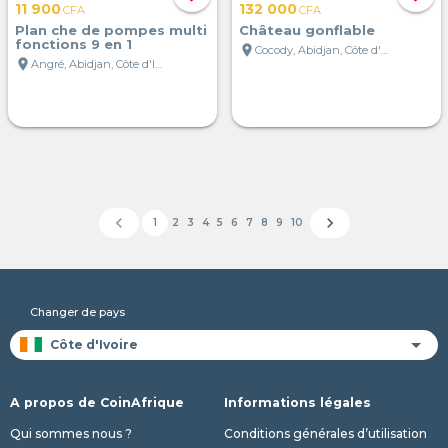
11 900
132 000
CFA
CFA
Plan che de pompes multi
Château gonflable
fonctions 9 en 1
location_on
Cocody, Abidjan, Côte d'Ivoire
location_on
Angré, Abidjan, Côte d'Ivoire
chevron_left
chevron_right
1
2
3
4
5
6
7
8
9
10
Changer de pays
A propos de CoinAfrique
Informations légales
Qui sommes nous ?
Conditions générales d’utilisation