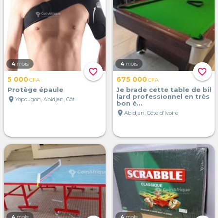
4
mois
4
mois
favorite_border
favorite_border
5 000
675 000
CFA
CFA
Protège épaule
Je brade cette table de bil
lard professionnel en très
location_on
Yopougon, Abidjan, Côte d'Ivoire
bon é...
location_on
Abidjan, Côte d'Ivoire
4
mois
4
mois