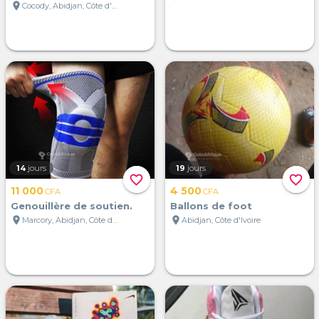
location_on
Cocody, Abidjan, Côte d'Ivoire
14
jours
19
jours
favorite_border
favorite_border
11 000
4 500
CFA
CFA
Genouillère de soutien.
Ballons de foot
location_on
location_on
Marcory, Abidjan, Côte d'Ivoire
Abidjan, Côte d'Ivoire