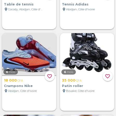
Table de tennis
Tennis Adidas
location_on
location_on
Cocody, Abidjan, Côte d'Ivoire
Abidjan, Côte d'Ivoire
6
mois
6
mois
favorite_border
favorite_border
18 000
35 000
CFA
CFA
Crampons Nike
Patin roller
location_on
location_on
Abidjan, Côte d'Ivoire
Bouaké, Côte d'Ivoire