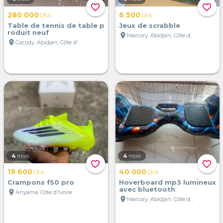
favorite_border
favorite_border
280 000
6 500
CFA
CFA
Table de tennis de table p
Jeux de scrabble
roduit neuf
location_on
Marcory, Abidjan, Côte d'Ivoire
location_on
Cocody, Abidjan, Côte d'Ivoire
4
mois
4
mois
favorite_border
favorite_border
19 600
40 000
CFA
CFA
Crampons f50 pro
Hoverboard mp3 lumineux
avec bluetooth
location_on
Anyama, Côte d'Ivoire
location_on
Marcory, Abidjan, Côte d'Ivoire