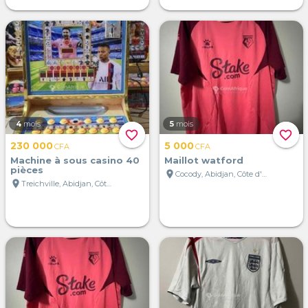
4
mois
5
mois
favorite_border
favorite_border
230 000
5 000
CFA
CFA
Machine à sous casino 40
Maillot watford
pièces
location_on
Cocody, Abidjan, Côte d'Ivoire
location_on
Treichville, Abidjan, Côte d'Ivoire