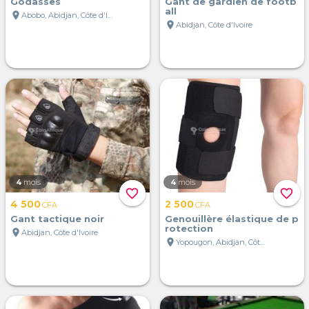
Godasses
Gant de gardien de footb
all
location_on
Abobo, Abidjan, Côte d'Ivoire
location_on
Abidjan, Côte d'Ivoire
4
mois
4
mois
favorite_border
favorite_border
4 500
2 500
CFA
CFA
Gant tactique noir
Genouillère élastique de p
rotection
location_on
Abidjan, Côte d'Ivoire
location_on
Yopougon, Abidjan, Côte d'Ivoire