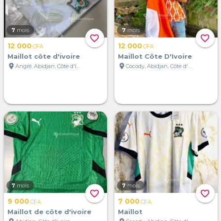
7
mois
7
mois
favorite_border
favorite_border
12 000
12 000
CFA
CFA
Maillot côte d'ivoire
Maillot Côte D'Ivoire
location_on
location_on
Angré, Abidjan, Côte d'Ivoire
Cocody, Abidjan, Côte d'Ivoire
7
mois
7
mois
favorite_border
favorite_border
9 000
7 000
CFA
CFA
Maillot de côte d'ivoire
Maillot