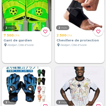
2
mois
2
mois
favorite_border
favorite_border
7 500
2 500
CFA
CFA
Gant de gardien
Chevillere de protection
location_on
location_on
Abidjan, Côte d'Ivoire
Abidjan, Côte d'Ivoire
2
mois
2
mois