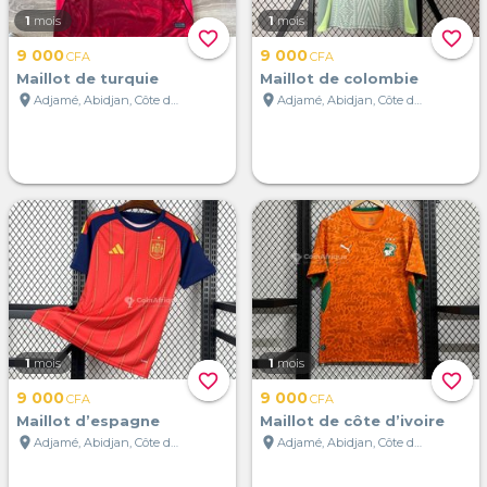
1
mois
1
mois
favorite_border
favorite_border
9 000
9 000
CFA
CFA
Maillot de turquie
Maillot de colombie
location_on
location_on
Adjamé, Abidjan, Côte d'Ivoire
Adjamé, Abidjan, Côte d'Ivoire
1
mois
1
mois
favorite_border
favorite_border
9 000
9 000
CFA
CFA
Maillot d’espagne
Maillot de côte d’ivoire
location_on
location_on
Adjamé, Abidjan, Côte d'Ivoire
Adjamé, Abidjan, Côte d'Ivoire