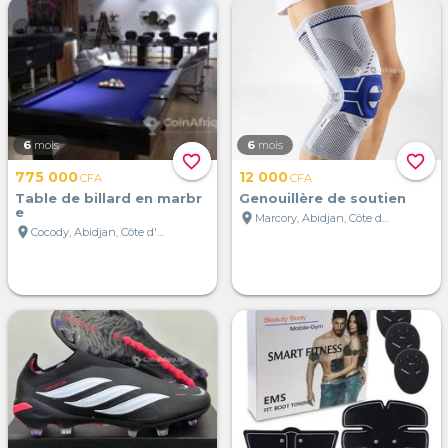
6
mois
6
mois
favorite_border
favorite_border
775 000
12 000
CFA
CFA
Table de billard en marbr
Genouillère de soutien
e
location_on
Marcory, Abidjan, Côte d'Ivoire
location_on
Cocody, Abidjan, Côte d'Ivoire