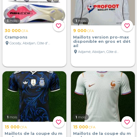
1
mois
1
mois
favorite_border
favorite_border
30 000
9 000
CFA
CFA
Crampons
Maillots version pro-max
disponible en gros et dét
location_on
Cocody, Abidjan, Côte d'Ivoire
ail
location_on
Adjamé, Abidjan, Côte d'Ivoire
1
mois
1
mois
favorite_border
favorite_border
15 000
15 000
CFA
CFA
Maillots de la coupe du m
Maillots de la coupe du m