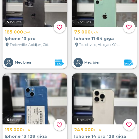
5
heures
5
heures
favorite_border
favorite_border
185 000
75 000
CFA
CFA
Iphone 13 pro
Iphone 11 64 giga
location_on
location_on
Treichville, Abidjan, Côte d'Ivoire
Treichville, Abidjan, Côte d'Ivoire
Mec bien
Mec bien
5
heures
5
heures
favorite_border
favorite_border
133 000
245 000
CFA
CFA
Iphone 13 128 giga
Iphone 14 pro 128 giga