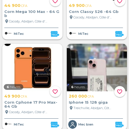
favorite_border
favorite_border
44 900
49 900
CFA
CFA
Corn Mega 100 Max - 64 G
Corn Classy S26 -64 Gb
b
location_on
Cocody, Abidjan, Côte d'Ivoire
location_on
Cocody, Abidjan, Côte d'Ivoire
MiTec
MiTec
6
heures
6
heures
favorite_border
favorite_border
49 900
260 000
CFA
CFA
Corn Cphone 17 Pro Max-
Iphone 15 128 giga
64 Gb
location_on
Treichville, Abidjan, Côte d'Ivoire
location_on
Cocody, Abidjan, Côte d'Ivoire
MiTec
Mec bien