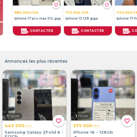
favorite_border
favorite_border
favorite_border
170 000 CFA
720 000 CFA
249 900
 512 giga
Iphone 13 128 giga
Iphone 17 Pro max
Samsung 
TER
CONTACTER
CONTACTER
Annonces les plus récentes
1
heure
1
heure
favorite_border
favorite_border
445 000
375 000
CFA
CFA
Samsung Galaxy ZFold 6 -
iPhone 16 - 128Gb
512Gb