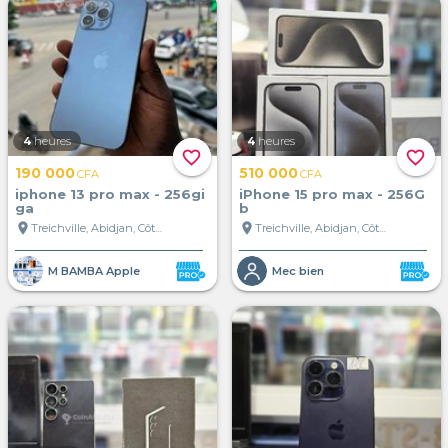
4
heures
4
heures
favorite_border
favorite_border
190 000
510 000
CFA
CFA
iphone 13 pro max - 256gi
iPhone 15 pro max - 256G
ga
b
location_on
location_on
Treichville, Abidjan, Côte d'Ivoire
Treichville, Abidjan, Côte d'Ivoire
Mec bien
M BAMBA Apple