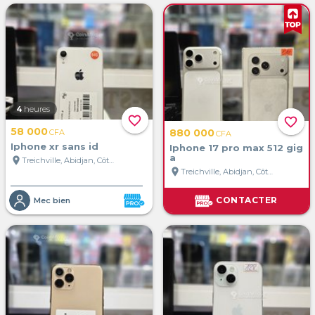
4
heures
favorite_border
favorite_border
58 000
880 000
CFA
CFA
Iphone xr sans id
Iphone 17 pro max 512 gig
a
location_on
Treichville, Abidjan, Côte d'Ivoire
location_on
Treichville, Abidjan, Côte d'Ivoire
CONTACTER
Mec bien