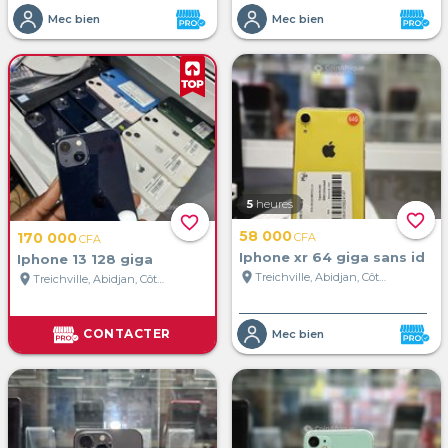
Mec bien
Mec bien
5
heures
favorite_border
favorite_border
58 000
170 000
CFA
CFA
Iphone xr 64 giga sans id
Iphone 13 128 giga
location_on
Treichville, Abidjan, Côte d'Ivoire
location_on
Treichville, Abidjan, Côte d'Ivoire
CONTACTER
Mec bien