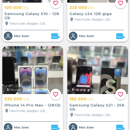
favorite_border
favorite_border
100 000
235 000
CFA
CFA
Samsung Galaxy S10 - 128
Galaxy s24 128 giga
Gb
location_on
Treichville, Abidjan, Côte d'Ivoire
location_on
Treichville, Abidjan, Côte d'Ivoire
Mec bien
Mec bien
3
heures
3
heures
favorite_border
favorite_border
335 000
185 000
CFA
CFA
iPhone 14 Pro Max - 128Gb
Samsung Galaxy S21 - 256
Gb
location_on
Treichville, Abidjan, Côte d'Ivoire
location_on
Treichville, Abidjan, Côte d'Ivoire
Mec bien
Mec bien