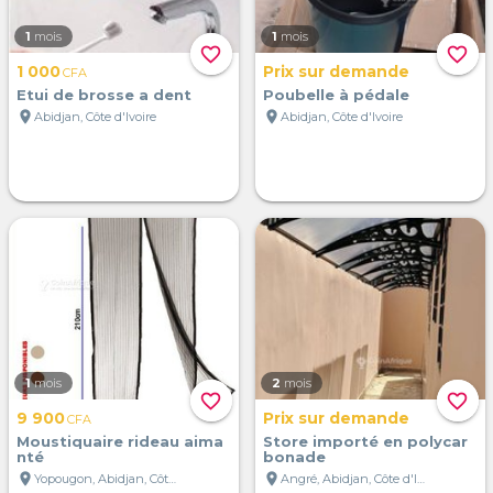
1
mois
1
mois
favorite_border
favorite_border
1 000
Prix sur demande
CFA
Etui de brosse a dent
Poubelle à pédale
location_on
location_on
Abidjan, Côte d'Ivoire
Abidjan, Côte d'Ivoire
1
mois
2
mois
favorite_border
favorite_border
9 900
Prix sur demande
CFA
Moustiquaire rideau aima
Store importé en polycar
nté
bonade
location_on
location_on
Yopougon, Abidjan, Côte d'Ivoire
Angré, Abidjan, Côte d'Ivoire