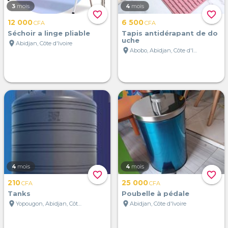
3
mois
4
mois
favorite_border
favorite_border
12 000
6 500
CFA
CFA
Séchoir a linge pliable
Tapis antidérapant de do
uche
location_on
Abidjan, Côte d'Ivoire
location_on
Abobo, Abidjan, Côte d'Ivoire
4
mois
4
mois
favorite_border
favorite_border
210
25 000
CFA
CFA
Tanks
Poubelle à pédale
location_on
location_on
Yopougon, Abidjan, Côte d'Ivoire
Abidjan, Côte d'Ivoire