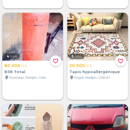
4
mois
5
mois
favorite_border
favorite_border
80 000
20 000
CFA
CFA
B38 Total
Tapis hypoallergénique
location_on
location_on
Koumassi, Abidjan, Côte d'Ivoire
Angré, Abidjan, Côte d'Ivoire