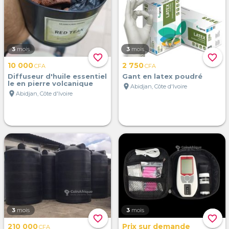
3
mois
3
mois
favorite_border
favorite_border
10 000
2 750
CFA
CFA
Diffuseur d'huile essentiel
Gant en latex poudré
le en pierre volcanique
location_on
Abidjan, Côte d'Ivoire
location_on
Abidjan, Côte d'Ivoire
3
mois
3
mois
favorite_border
favorite_border
210 000
Prix sur demande
CFA