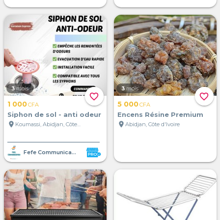
3
mois
3
mois
favorite_border
favorite_border
1 000
5 000
CFA
CFA
Siphon de sol - anti odeur
Encens Résine Premium
location_on
location_on
Koumassi, Abidjan, Côte d'Ivoire
Abidjan, Côte d'Ivoire
Fefe Communication