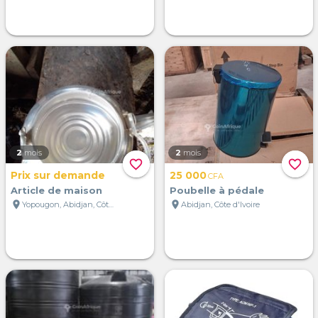
2
mois
2
mois
favorite_border
favorite_border
Prix sur demande
25 000
CFA
Article de maison
Poubelle à pédale
location_on
location_on
Yopougon, Abidjan, Côte d'Ivoire
Abidjan, Côte d'Ivoire