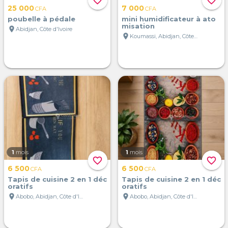
favorite_border
favorite_border
25 000
7 000
CFA
CFA
poubelle à pédale
mini humidificateur à ato
misation
location_on
Abidjan, Côte d'Ivoire
location_on
Koumassi, Abidjan, Côte d'Ivoire
1
mois
1
mois
favorite_border
favorite_border
6 500
6 500
CFA
CFA
Tapis de cuisine 2 en 1 déc
Tapis de cuisine 2 en 1 déc
oratifs
oratifs
location_on
location_on
Abobo, Abidjan, Côte d'Ivoire
Abobo, Abidjan, Côte d'Ivoire