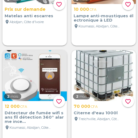
favorite_border
favorite_border
Prix sur demande
10 000
CFA
Matelas anti escarres
Lampe anti-moustiques él
ectronique à LED
location_on
Abidjan, Côte d'Ivoire
location_on
Koumassi, Abidjan, Côte d'Ivoire
2
mois
2
mois
favorite_border
favorite_border
12 000
70 000
CFA
CFA
Détecteur de fumée wifi s
Citerne d'eau 1000l
ans fil détection 360° alar
location_on
Treichville, Abidjan, Côte d'Ivoire
me ince...
location_on
Koumassi, Abidjan, Côte d'Ivoire