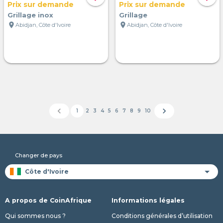
Prix sur demande
Prix sur demande
Grillage inox
Grillage
location_on
location_on
Abidjan, Côte d'Ivoire
Abidjan, Côte d'Ivoire
chevron_left
chevron_right
1
2
3
4
5
6
7
8
9
10
Changer de pays
A propos de CoinAfrique
Informations légales
Qui sommes nous ?
Conditions générales d’utilisation