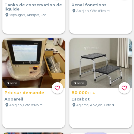
Tanks de conservation de
Renal fonctions
liquide
location_on
Abidjan, Côte d'Ivoire
location_on
Yopougon, Abidjan, Côte d'Ivoire
3
mois
3
mois
favorite_border
favorite_border
Prix sur demande
80 000
CFA
Appareil
Escabot
location_on
location_on
Abidjan, Côte d'Ivoire
Adjamé, Abidjan, Côte d'Ivoire