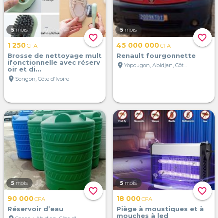
5
mois
5
mois
favorite_border
favorite_border
1 250
45 000 000
CFA
CFA
Brosse de nettoyage mult
Renault fourgonnette
ifonctionnelle avec réserv
location_on
Yopougon, Abidjan, Côte d'Ivoire
oir et di...
location_on
Songon, Côte d'Ivoire
5
mois
5
mois
favorite_border
favorite_border
90 000
18 000
CFA
CFA
Réservoir d’eau
Piège à moustiques et à
mouches à led