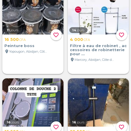
11
jours
14
jours
favorite_border
favorite_border
16 500
4 000
CFA
CFA
Peinture boss
Filtre à eau de robinet , ac
cessoires de robinetterie
location_on
Yopougon, Abidjan, Côte d'Ivoire
pour ...
location_on
Marcory, Abidjan, Côte d'Ivoire
16
jours
16
jours
favorite_border
favorite_border