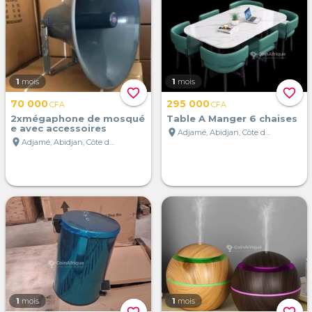
1
mois
1
mois
favorite_border
favorite_border
70 000
295 000
CFA
CFA
2xmégaphone de mosqué
Table A Manger 6 chaises
e avec accessoires
location_on
Adjamé, Abidjan, Côte d'Ivoire
location_on
Adjamé, Abidjan, Côte d'Ivoire
1
mois
1
mois