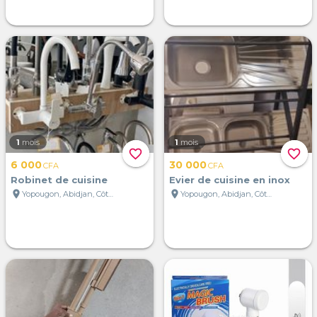
1
mois
1
mois
favorite_border
favorite_border
6 000
30 000
CFA
CFA
Robinet de cuisine
Evier de cuisine en inox
location_on
location_on
Yopougon, Abidjan, Côte d'Ivoire
Yopougon, Abidjan, Côte d'Ivoire