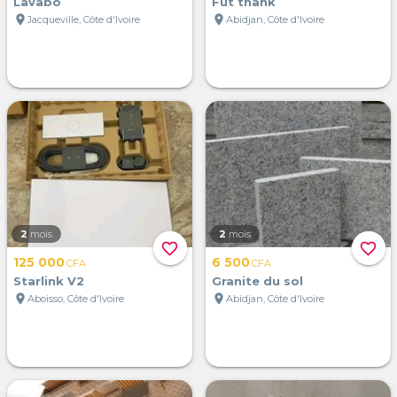
Lavabo
Fût thank
location_on
location_on
Jacqueville, Côte d'Ivoire
Abidjan, Côte d'Ivoire
2
mois
2
mois
favorite_border
favorite_border
125 000
6 500
CFA
CFA
Starlink V2
Granite du sol
location_on
location_on
Aboisso, Côte d'Ivoire
Abidjan, Côte d'Ivoire