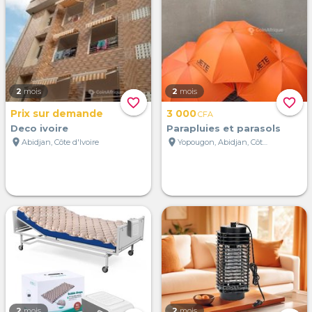
2
mois
2
mois
favorite_border
favorite_border
Prix sur demande
3 000
CFA
Deco ivoire
Parapluies et parasols
location_on
location_on
Abidjan, Côte d'Ivoire
Yopougon, Abidjan, Côte d'Ivoire
2
mois
2
mois