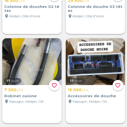
16 500
29 500
CFA
CFA
Colonne de douches 02 tê
Colonne de douche 03 têt
tes
es
location_on
location_on
Abidjan, Côte d'Ivoire
Abidjan, Côte d'Ivoire
17
jours
17
jours
favorite_border
favorite_border
7 500
15 000
CFA
CFA
Robinet cuisine
Accessoires de douche
location_on
location_on
Yopougon, Abidjan, Côte d'Ivoire
Yopougon, Abidjan, Côte d'Ivoire