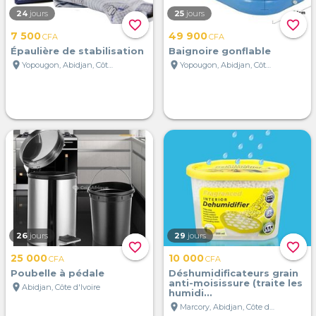
24
jours
25
jours
favorite_border
favorite_border
7 500
49 900
CFA
CFA
Épaulière de stabilisation
Baignoire gonflable
location_on
location_on
Yopougon, Abidjan, Côte d'Ivoire
Yopougon, Abidjan, Côte d'Ivoire
26
jours
29
jours
favorite_border
favorite_border
25 000
10 000
CFA
CFA
Poubelle à pédale
Déshumidificateurs grain
anti-moisissure (traite les
location_on
Abidjan, Côte d'Ivoire
humidi...
location_on
Marcory, Abidjan, Côte d'Ivoire