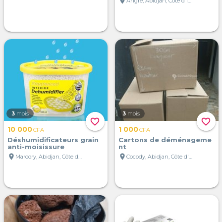
location_on
Angré, Abidjan, Côte d'Ivoire
3
mois
3
mois
favorite_border
favorite_border
10 000
1 000
CFA
CFA
Déshumidificateurs grain
Cartons de déménageme
anti-moisissure
nt
location_on
location_on
Marcory, Abidjan, Côte d'Ivoire
Cocody, Abidjan, Côte d'Ivoire