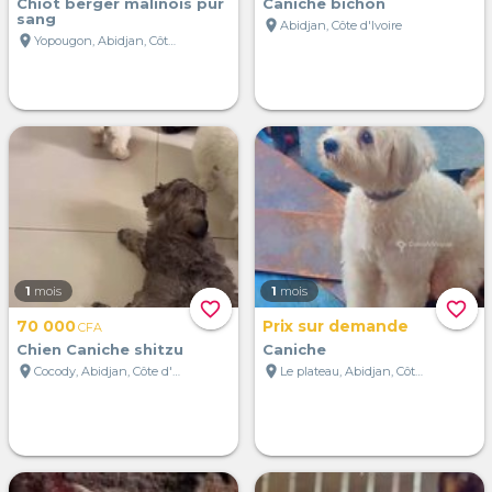
Chiot berger malinois pur
Caniche bichon
sang
location_on
Abidjan, Côte d'Ivoire
location_on
Yopougon, Abidjan, Côte d'Ivoire
1
mois
1
mois
favorite_border
favorite_border
70 000
Prix sur demande
CFA
Chien Caniche shitzu
Caniche
location_on
location_on
Cocody, Abidjan, Côte d'Ivoire
Le plateau, Abidjan, Côte d'Ivoire