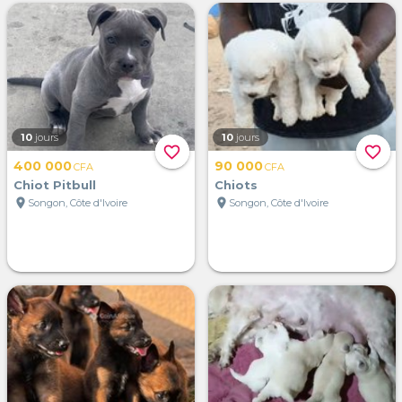
10
jours
10
jours
favorite_border
favorite_border
400 000
90 000
CFA
CFA
Chiot Pitbull
Chiots
location_on
location_on
Songon, Côte d'Ivoire
Songon, Côte d'Ivoire