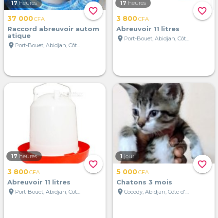
17
heures
17
heures
favorite_border
favorite_border
37 000
3 800
CFA
CFA
Raccord abreuvoir autom
Abreuvoir 11 litres
atique
location_on
Port-Bouet, Abidjan, Côte d'Ivoire
location_on
Port-Bouet, Abidjan, Côte d'Ivoire
17
heures
1
jour
favorite_border
favorite_border
3 800
5 000
CFA
CFA
Abreuvoir 11 litres
Chatons 3 mois
location_on
location_on
Port-Bouet, Abidjan, Côte d'Ivoire
Cocody, Abidjan, Côte d'Ivoire