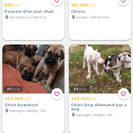
favorite_border
favorite_border
650
150 000
CFA
CFA
Poussin d'un jour chair
Chiots
location_on
location_on
Agnibilekrou, Côte d'Ivoire
Songon, Côte d'Ivoire
27
jours
27
jours
favorite_border
favorite_border
200 000
220 000
CFA
CFA
Chiot boerbool
Chiot Dog allemand pur s
ang
location_on
Yopougon, Abidjan, Côte d'Ivoire
location_on
Yopougon, Abidjan, Côte d'Ivoire