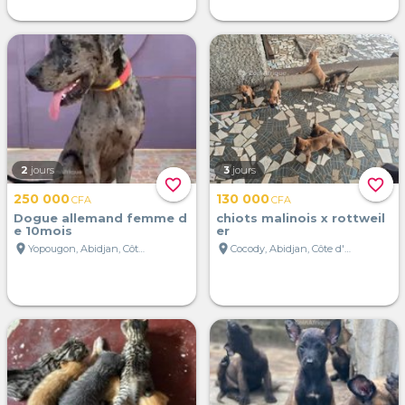
2
jours
3
jours
favorite_border
favorite_border
250 000
130 000
CFA
CFA
Dogue allemand femme d
chiots malinois x rottweil
e 10mois
er
location_on
location_on
Yopougon, Abidjan, Côte d'Ivoire
Cocody, Abidjan, Côte d'Ivoire