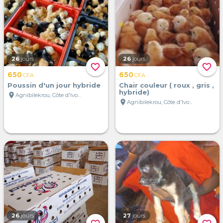
26
jours
26
jours
favorite_border
favorite_border
650
650
CFA
CFA
Poussin d'un jour hybride
Chair couleur ( roux , gris ,
hybride)
location_on
Agnibilekrou, Côte d'Ivoire
location_on
Agnibilekrou, Côte d'Ivoire
26
jours
27
jours