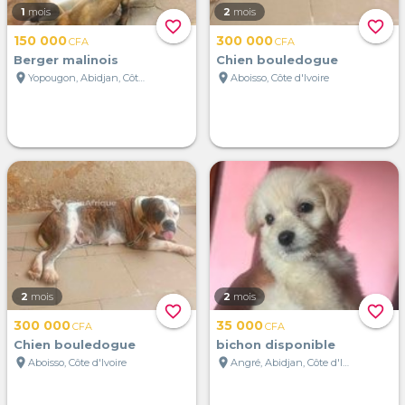
1
mois
2
mois
favorite_border
favorite_border
150 000
300 000
CFA
CFA
Berger malinois
Chien bouledogue
location_on
location_on
Yopougon, Abidjan, Côte d'Ivoire
Aboisso, Côte d'Ivoire
2
mois
2
mois
favorite_border
favorite_border
300 000
35 000
CFA
CFA
Chien bouledogue
bichon disponible
location_on
location_on
Aboisso, Côte d'Ivoire
Angré, Abidjan, Côte d'Ivoire