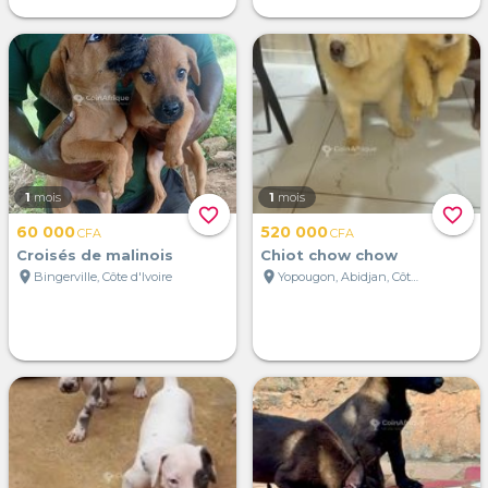
1
mois
1
mois
favorite_border
favorite_border
60 000
520 000
CFA
CFA
Croisés de malinois
Chiot chow chow
location_on
location_on
Bingerville, Côte d'Ivoire
Yopougon, Abidjan, Côte d'Ivoire