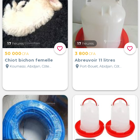
17
heures
17
heures
favorite_border
favorite_border
50 000
3 800
CFA
CFA
Chiot bichon femelle
Abreuvoir 11 litres
location_on
location_on
Koumassi, Abidjan, Côte d'Ivoire
Port-Bouet, Abidjan, Côte d'Ivoire