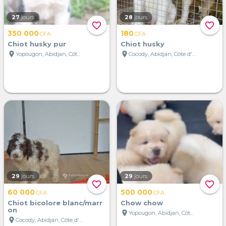
27
jours
28
jours
favorite_border
favorite_border
350 000
180
CFA
CFA
Chiot husky pur
Chiot husky
location_on
location_on
Yopougon, Abidjan, Côte d'Ivoire
Cocody, Abidjan, Côte d'Ivoire
29
jours
29
jours
favorite_border
favorite_border
60 000
500 000
CFA
CFA
Chiot bicolore blanc/marr
Chow chow
on
location_on
Yopougon, Abidjan, Côte d'Ivoire
location_on
Cocody, Abidjan, Côte d'Ivoire