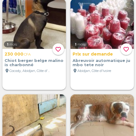
1
mois
1
mois
favorite_border
favorite_border
230 000
Prix sur demande
CFA
Chiot berger belge malino
Abreuvoir automatique ju
is charbonné
mbo tete noir
location_on
location_on
Cocody, Abidjan, Côte d'Ivoire
Abidjan, Côte d'Ivoire