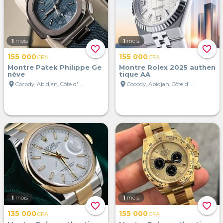
1
mois
1
mois
favorite_border
favorite_border
155 000
155 000
CFA
CFA
Montre Patek Philippe Ge
Montre Rolex 2025 authen
nève
tique AA
location_on
location_on
Cocody, Abidjan, Côte d'Ivoire
Cocody, Abidjan, Côte d'Ivoire
1
mois
1
mois
favorite_border
favorite_border
135 000
155 000
CFA
CFA