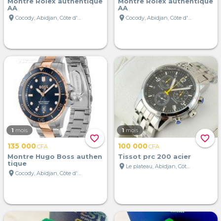
Montre Rolex authentique
Montre Rolex authentique
AA
AA
location_on
location_on
Cocody, Abidjan, Côte d'Ivoire
Cocody, Abidjan, Côte d'Ivoire
1
mois
1
mois
favorite_border
favorite_border
135 000
100 000
CFA
CFA
Montre Hugo Boss authen
Tissot prc 200 acier
tique
location_on
Le plateau, Abidjan, Côte d'Ivoire
location_on
Cocody, Abidjan, Côte d'Ivoire