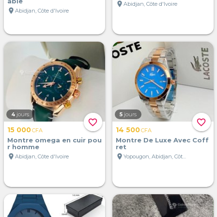
able
location_on
Abidjan, Côte d'Ivoire
location_on
Abidjan, Côte d'Ivoire
4
jours
5
jours
favorite_border
favorite_border
15 000
14 500
CFA
CFA
Montre omega en cuir pou
Montre De Luxe Avec Coff
r homme
ret
location_on
location_on
Abidjan, Côte d'Ivoire
Yopougon, Abidjan, Côte d'Ivoire