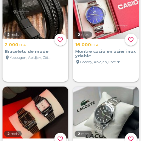
2
mois
2
mois
favorite_border
favorite_border
2 000
16 000
CFA
CFA
Bracelets de mode
Montre casio en acier inox
ydable
location_on
Yopougon, Abidjan, Côte d'Ivoire
location_on
Cocody, Abidjan, Côte d'Ivoire
2
mois
2
mois
favorite_border
favorite_border