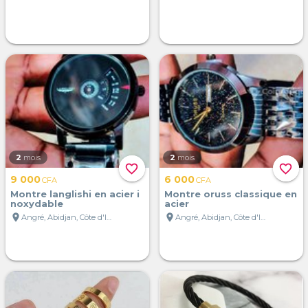
2
mois
2
mois
favorite_border
favorite_border
9 000
6 000
CFA
CFA
Montre langlishi en acier i
Montre oruss classique en
noxydable
acier
location_on
location_on
Angré, Abidjan, Côte d'Ivoire
Angré, Abidjan, Côte d'Ivoire