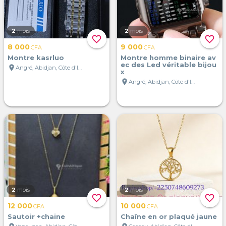
2
mois
2
mois
favorite_border
favorite_border
8 000
9 000
CFA
CFA
Montre kasrluo
Montre homme binaire av
ec des Led véritable bijou
location_on
Angré, Abidjan, Côte d'Ivoire
x
location_on
Angré, Abidjan, Côte d'Ivoire
2
mois
2
mois
favorite_border
favorite_border
12 000
10 000
CFA
CFA
Sautoir +chaine
Chaîne en or plaqué jaune