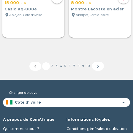
15 000
8 000
CFA
CFA
Casio aq-800e
Montre Lacoste en acier
location_on
location_on
Abidjan, Côte d'Ivoire
Abidjan, Côte d'Ivoire
chevron_left
chevron_right
1
2
3
4
5
6
7
8
9
10
Changer de pays
A propos de CoinAfrique
Informations légales
Qui sommes nous ?
Conditions générales d’utilisation