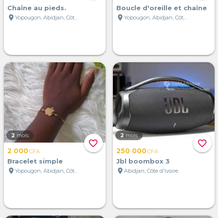
Chaîne au pieds.
Boucle d'oreille et chaîne
location_on
location_on
Yopougon, Abidjan, Côte d'Ivoire
Yopougon, Abidjan, Côte d'Ivoire
2
mois
2
mois
favorite_border
favorite_border
2 000
250 000
CFA
CFA
Bracelet simple
Jbl boombox 3
location_on
location_on
Yopougon, Abidjan, Côte d'Ivoire
Abidjan, Côte d'Ivoire