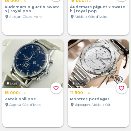
18 000
18 000
CFA
CFA
Audemars piguet x swatc
Audemars piguet x swatc
h | royal pop
h | royal pop
location_on
location_on
Abidjan, Côte d'Ivoire
Abidjan, Côte d'Ivoire
8
jours
9
jours
favorite_border
favorite_border
15 000
11 500
CFA
CFA
Patek philippe
Montres pordagar
location_on
location_on
Gagnoa, Côte d'Ivoire
Yopougon, Abidjan, Côte d'Ivoire