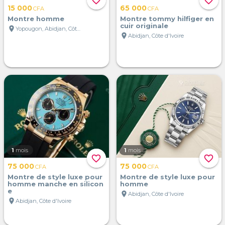
favorite_border
favorite_border
15 000
65 000
CFA
CFA
Montre homme
Montre tommy hilfiger en
cuir originale
location_on
Yopougon, Abidjan, Côte d'Ivoire
location_on
Abidjan, Côte d'Ivoire
1
mois
1
mois
favorite_border
favorite_border
75 000
75 000
CFA
CFA
Montre de style luxe pour
Montre de style luxe pour
homme manche en silicon
homme
e
location_on
Abidjan, Côte d'Ivoire
location_on
Abidjan, Côte d'Ivoire