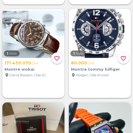
1
mois
1
mois
favorite_border
favorite_border
171 459 070
80 000
CFA
CFA
Montre wokai
Montre tommy hilfiger
location_on
location_on
Grand-Bassam, Côte d'Ivoire
Abidjan, Côte d'Ivoire