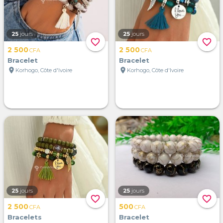
25
jours
25
jours
favorite_border
favorite_border
2 500
2 500
CFA
CFA
Bracelet
Bracelet
location_on
location_on
Korhogo, Côte d'Ivoire
Korhogo, Côte d'Ivoire
25
jours
25
jours
favorite_border
favorite_border
2 500
500
CFA
CFA
Bracelets
Bracelet