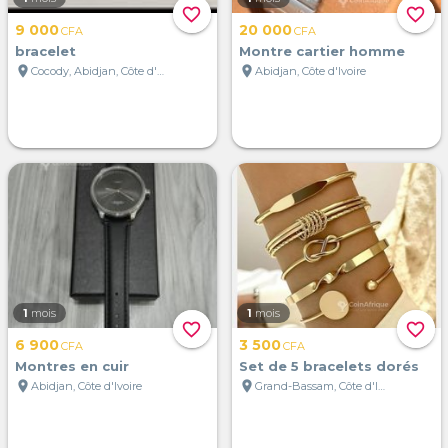
favorite_border
favorite_border
9 000
20 000
CFA
CFA
bracelet
Montre cartier homme
location_on
location_on
Cocody, Abidjan, Côte d'Ivoire
Abidjan, Côte d'Ivoire
1
mois
1
mois
favorite_border
favorite_border
6 900
3 500
CFA
CFA
Montres en cuir
Set de 5 bracelets dorés
location_on
location_on
Abidjan, Côte d'Ivoire
Grand-Bassam, Côte d'Ivoire