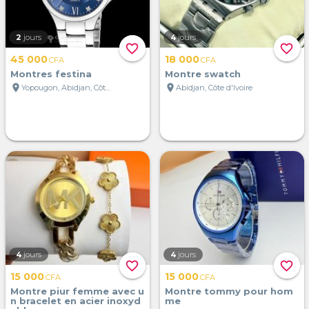
2
jours
4
jours
favorite_border
favorite_border
45 000
18 000
CFA
CFA
Montres festina
Montre swatch
location_on
location_on
Yopougon, Abidjan, Côte d'Ivoire
Abidjan, Côte d'Ivoire
4
jours
4
jours
favorite_border
favorite_border
15 000
15 000
CFA
CFA
Montre piur femme avec u
Montre tommy pour hom
n bracelet en acier inoxyd
me