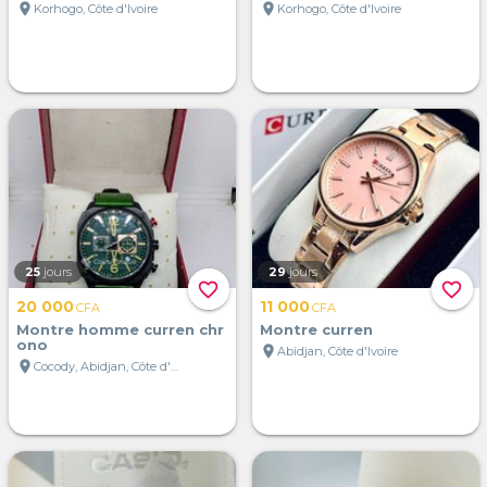
location_on
location_on
Korhogo, Côte d'Ivoire
Korhogo, Côte d'Ivoire
25
jours
29
jours
favorite_border
favorite_border
20 000
11 000
CFA
CFA
Montre homme curren chr
Montre curren
ono
location_on
Abidjan, Côte d'Ivoire
location_on
Cocody, Abidjan, Côte d'Ivoire