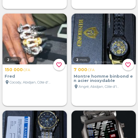
2
mois
2
mois
favorite_border
favorite_border
150 000
7 000
CFA
CFA
Fred
Montre homme binbond e
n acier inoxydable
location_on
Cocody, Abidjan, Côte d'Ivoire
location_on
Angré, Abidjan, Côte d'Ivoire