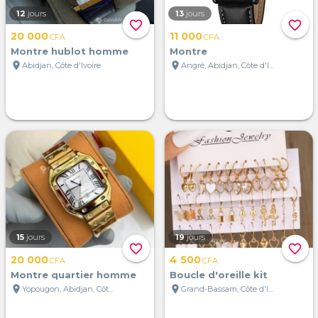
12
jours
13
jours
favorite_border
favorite_border
20 000
11 000
CFA
CFA
Montre hublot homme
Montre
location_on
location_on
Abidjan, Côte d'Ivoire
Angré, Abidjan, Côte d'Ivoire
15
jours
19
jours
favorite_border
favorite_border
20 000
4 500
CFA
CFA
Montre quartier homme
Boucle d'oreille kit
location_on
location_on
Yopougon, Abidjan, Côte d'Ivoire
Grand-Bassam, Côte d'Ivoire