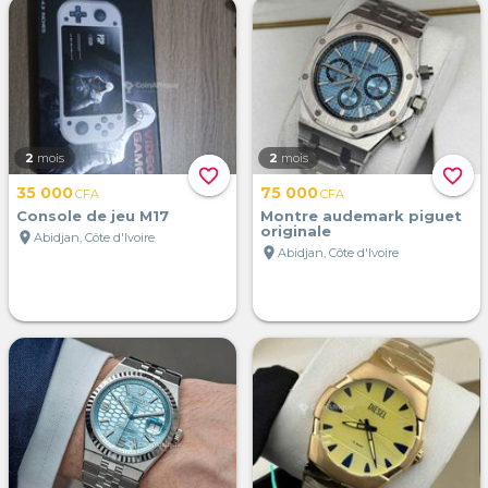
2
mois
2
mois
favorite_border
favorite_border
35 000
75 000
CFA
CFA
Console de jeu M17
Montre audemark piguet
originale
location_on
Abidjan, Côte d'Ivoire
location_on
Abidjan, Côte d'Ivoire