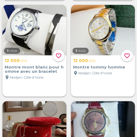
1
mois
1
mois
favorite_border
favorite_border
12 000
12 000
CFA
CFA
Montre mont blanc pour h
Montre tommy homme
omme avec un bracelet
location_on
Abidjan, Côte d'Ivoire
location_on
Abidjan, Côte d'Ivoire