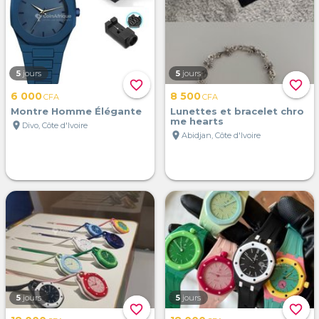
5
jours
5
jours
favorite_border
favorite_border
6 000
8 500
CFA
CFA
Montre Homme Élégante
Lunettes et bracelet chro
me hearts
location_on
Divo, Côte d'Ivoire
location_on
Abidjan, Côte d'Ivoire
5
jours
5
jours
favorite_border
favorite_border