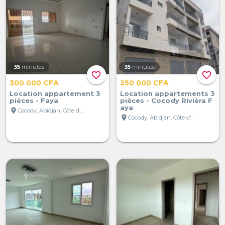
35
minutes
35
minutes
favorite_border
favorite_border
300 000 CFA
250 000 CFA
Location appartement 3
Location appartements 3
pièces - Faya
pièces - Cocody Rivièra F
aya
location_on
Cocody, Abidjan, Côte d'Ivoire
location_on
Cocody, Abidjan, Côte d'Ivoire