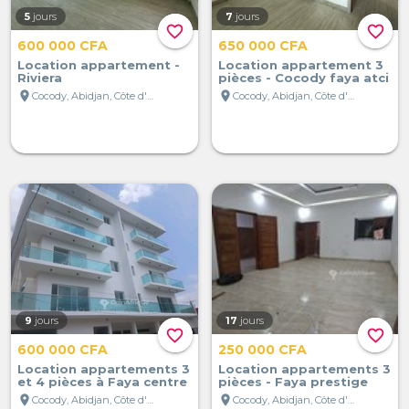
5
jours
7
jours
favorite_border
favorite_border
600 000 CFA
650 000 CFA
Location appartement -
Location appartement 3
Riviera
pièces - Cocody faya atci
location_on
location_on
Cocody, Abidjan, Côte d'Ivoire
Cocody, Abidjan, Côte d'Ivoire
9
jours
17
jours
favorite_border
favorite_border
600 000 CFA
250 000 CFA
Location appartements 3
Location appartements 3
et 4 pièces à Faya centre
pièces - Faya prestige
location_on
location_on
Cocody, Abidjan, Côte d'Ivoire
Cocody, Abidjan, Côte d'Ivoire