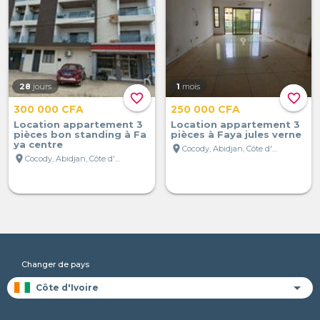
28
jours
1
mois
favorite_border
favorite_border
300 000 CFA
250 000 CFA
Location appartement 3
Location appartement 3
pièces bon standing à Fa
pièces à Faya jules verne
ya centre
location_on
Cocody, Abidjan, Côte d'Ivoire
location_on
Cocody, Abidjan, Côte d'Ivoire
Changer de pays