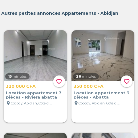
Autres petites annonces Appartements - Abidjan
15
minutes
26
minutes
favorite_border
favorite_border
320 000 CFA
350 000 CFA
Location appartement 3
Location appartement 3
pièces - Riviera abatta
pièces - Abatta
location_on
location_on
Cocody, Abidjan, Côte d'Ivoire
Cocody, Abidjan, Côte d'Ivoire