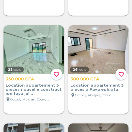
23
jours
26
jours
favorite_border
favorite_border
350 000 CFA
300 000 CFA
Location appartement 3
Location appartement 3
pièces nouvelle construct
pièces à Faya ephrata
ion faya jul...
location_on
Cocody, Abidjan, Côte d'Ivoire
location_on
Cocody, Abidjan, Côte d'Ivoire