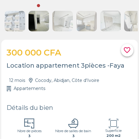
favorite_border
300 000 CFA
Location appartement 3pièces -Faya
12 mois
Cocody, Abidjan, Côte d'Ivoire
Appartements
Détails du bien
Superficie
Nbre de pièces
Nbre de salles de bain
200 m2
3
3