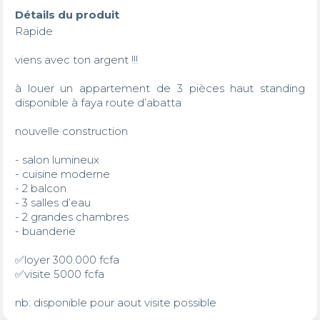
Détails du produit
Rapide 

viens avec ton argent !!!

à louer un appartement de 3 pièces haut standing  
disponible à faya route d’abatta

nouvelle construction 

- salon lumineux   

- cuisine moderne 

- 2 balcon 

- ⁠3 salles d’eau 

- ⁠2 grandes chambres 

- buanderie 

✅loyer 300.000 fcfa 

✅visite 5000 fcfa 

nb: disponible pour aout visite possible