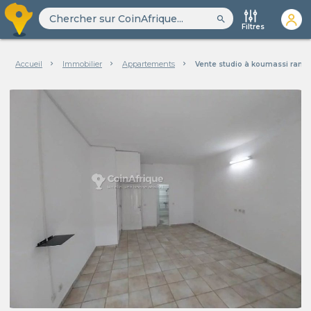
search
Filtres
Accueil
Immobilier
Appartements
Vente studio à koumassi ramb