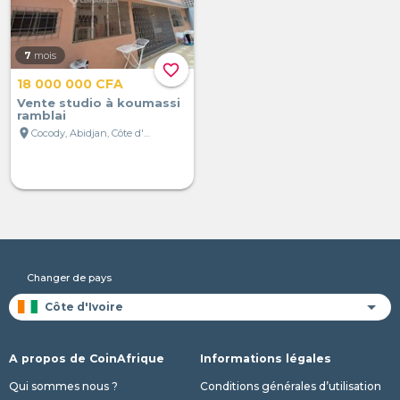
7
mois
favorite_border
18 000 000 CFA
Vente studio à koumassi
ramblai
location_on
Cocody, Abidjan, Côte d'Ivoire
Changer de pays
A propos de CoinAfrique
Informations légales
Qui sommes nous ?
Conditions générales d’utilisation