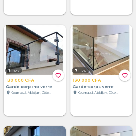
7
mois
7
mois
favorite_border
favorite_border
130 000 CFA
130 000 CFA
Garde corp ino verre
Garde-corps verre
location_on
location_on
Koumassi, Abidjan, Côte d'Ivoire
Koumassi, Abidjan, Côte d'Ivoire