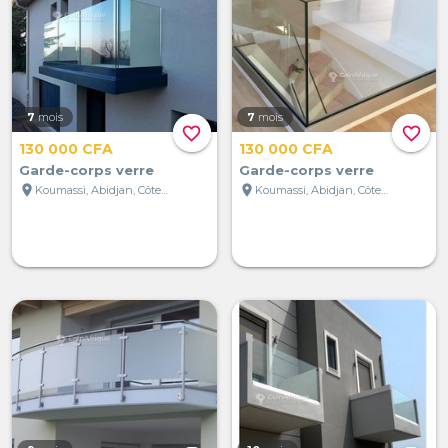
7
mois
7
mois
favorite_border
favorite_border
130 000 CFA
130 000 CFA
Garde-corps verre
Garde-corps verre
location_on
location_on
Koumassi, Abidjan, Côte d'Ivoire
Koumassi, Abidjan, Côte d'Ivoire