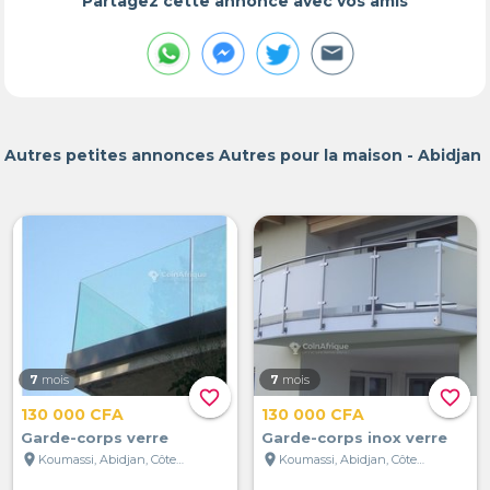
Partagez cette annonce avec vos amis
Autres petites annonces Autres pour la maison - Abidjan
7
mois
7
mois
favorite_border
favorite_border
130 000 CFA
130 000 CFA
Garde-corps verre
Garde-corps inox verre
location_on
location_on
Koumassi, Abidjan, Côte d'Ivoire
Koumassi, Abidjan, Côte d'Ivoire