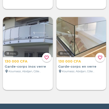
11
mois
11
mois
favorite_border
favorite_border
130 000 CFA
130 000 CFA
Garde-corps inox verre
Garde-corps en verre
location_on
location_on
Koumassi, Abidjan, Côte d'Ivoire
Koumassi, Abidjan, Côte d'Ivoire