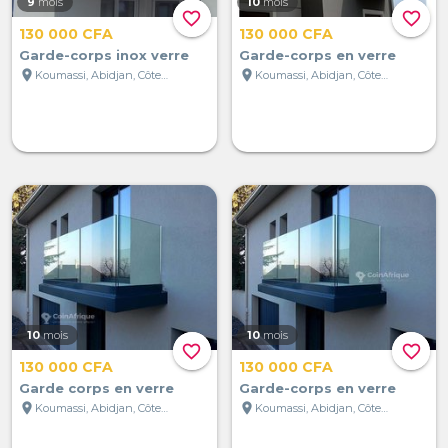
9
mois
10
mois
favorite_border
favorite_border
130 000 CFA
130 000 CFA
Garde-corps inox verre
Garde-corps en verre
location_on
location_on
Koumassi, Abidjan, Côte d'Ivoire
Koumassi, Abidjan, Côte d'Ivoire
10
mois
10
mois
favorite_border
favorite_border
130 000 CFA
130 000 CFA
Garde corps en verre
Garde-corps en verre
location_on
location_on
Koumassi, Abidjan, Côte d'Ivoire
Koumassi, Abidjan, Côte d'Ivoire