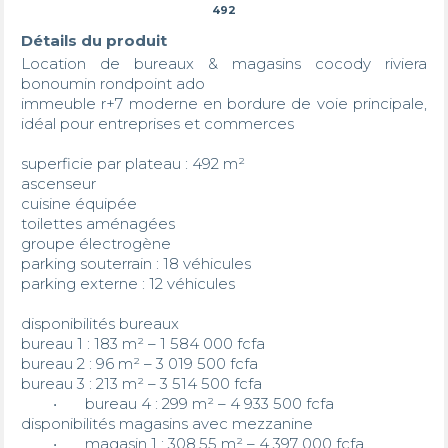
492
Détails du produit
Location de bureaux & magasins cocody riviera 
bonoumin rondpoint ado

immeuble r+7 moderne en bordure de voie principale, 
idéal pour entreprises et commerces

superficie par plateau : 492 m²

ascenseur

cuisine équipée

toilettes aménagées

groupe électrogène

parking souterrain : 18 véhicules

parking externe : 12 véhicules

disponibilités bureaux

bureau 1 : 183 m² – 1 584 000 fcfa

bureau 2 : 96 m² – 3 019 500 fcfa

bureau 3 : 213 m² – 3 514 500 fcfa

	•	bureau 4 : 299 m² – 4 933 500 fcfa

disponibilités magasins avec mezzanine

	•	magasin 1 : 308,55 m² – 4 397 000 fcfa
