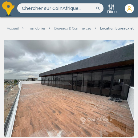
search
Filtres
Accueil
Immobilier
Bureaux & Commerces
Location bureaux et 