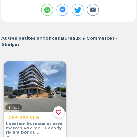
Autres petites annonces Bureaux & Commerces -
Abidjan
9
mois
favorite_border
1 584 000 CFA
Location bureaux et com
merces 492 m2 - Cocody
riviera bonou...