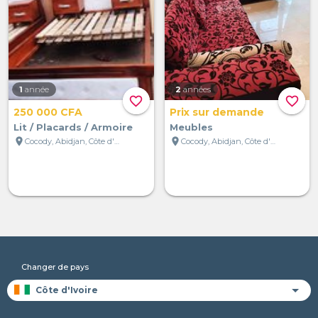
1
année
2
années
favorite_border
favorite_border
250 000 CFA
Prix sur demande
Lit / Placards / Armoire
Meubles
location_on
location_on
Cocody, Abidjan, Côte d'Ivoire
Cocody, Abidjan, Côte d'Ivoire
Changer de pays