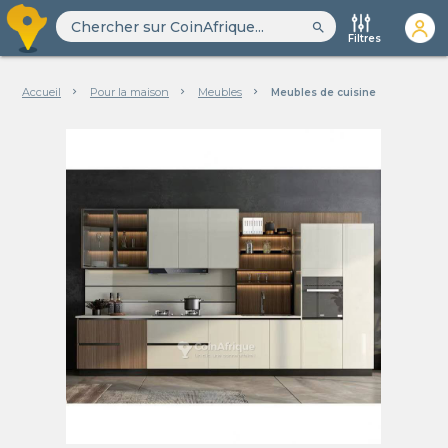
search
Filtres
Accueil
Pour la maison
Meubles
Meubles de cuisine