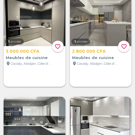
1
année
1
année
favorite_border
favorite_border
3 000 000 CFA
2 800 000 CFA
Meubles de cuisine
Meubles de cuisine
location_on
location_on
Cocody, Abidjan, Côte d'Ivoire
Cocody, Abidjan, Côte d'Ivoire