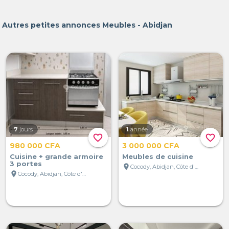
Autres petites annonces Meubles - Abidjan
7
jours
1
année
favorite_border
favorite_border
980 000 CFA
3 000 000 CFA
Cuisine + grande armoire
Meubles de cuisine
3 portes
location_on
Cocody, Abidjan, Côte d'Ivoire
location_on
Cocody, Abidjan, Côte d'Ivoire