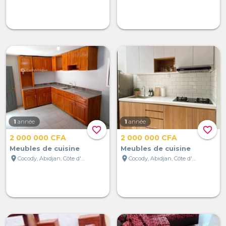
1
année
1
année
favorite_border
favorite_border
2 000 000 CFA
2 000 000 CFA
Meubles de cuisine
Meubles de cuisine
location_on
location_on
Cocody, Abidjan, Côte d'Ivoire
Cocody, Abidjan, Côte d'Ivoire