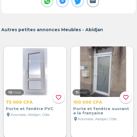
Autres petites annonces Meubles - Abidjan
10
mois
11
mois
favorite_border
favorite_border
75 000 CFA
100 000 CFA
Porte et fenêtre PVC
Porte et fenêtre ouvrant
a la française
location_on
Koumassi, Abidjan, Côte d'Ivoire
location_on
Koumassi, Abidjan, Côte d'Ivoire