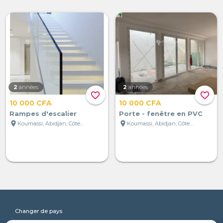
2
années
2
années
favorite_border
favorite_border
10 000 CFA
10 000 CFA
Rampes d'escalier
Porte - fenêtre en PVC
location_on
location_on
Koumassi, Abidjan, Côte d'Ivoire
Koumassi, Abidjan, Côte d'Ivoire
Changer de pays