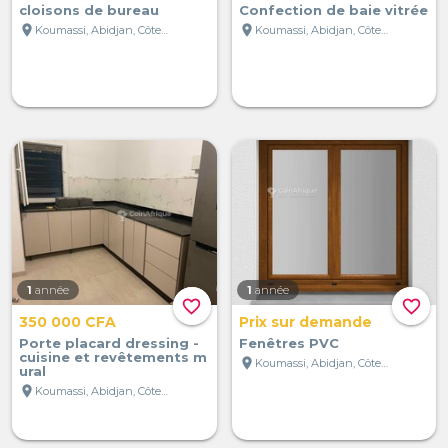
cloisons de bureau
Confection de baie vitrée
location_on
location_on
Koumassi, Abidjan, Côte d'Ivoire
Koumassi, Abidjan, Côte d'Ivoire
1
année
1
année
favorite_border
favorite_border
350 000 CFA
Prix sur demande
Porte placard dressing -
Fenêtres PVC
cuisine et revêtements m
location_on
Koumassi, Abidjan, Côte d'Ivoire
ural
location_on
Koumassi, Abidjan, Côte d'Ivoire