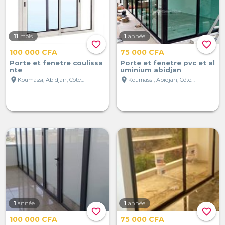
11
mois
1
année
favorite_border
favorite_border
100 000 CFA
75 000 CFA
Porte et fenetre coulissa
Porte et fenetre pvc et al
nte
uminium abidjan
location_on
location_on
Koumassi, Abidjan, Côte d'Ivoire
Koumassi, Abidjan, Côte d'Ivoire
1
année
1
année
favorite_border
favorite_border
100 000 CFA
75 000 CFA