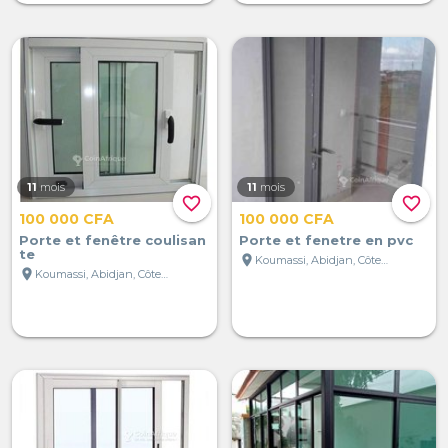
11
mois
11
mois
favorite_border
favorite_border
100 000 CFA
100 000 CFA
Porte et fenêtre coulisan
Porte et fenetre en pvc
te
location_on
Koumassi, Abidjan, Côte d'Ivoire
location_on
Koumassi, Abidjan, Côte d'Ivoire