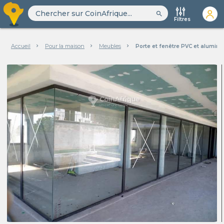
search
Filtres
Accueil
Pour la maison
Meubles
Porte et fenêtre PVC et alumin