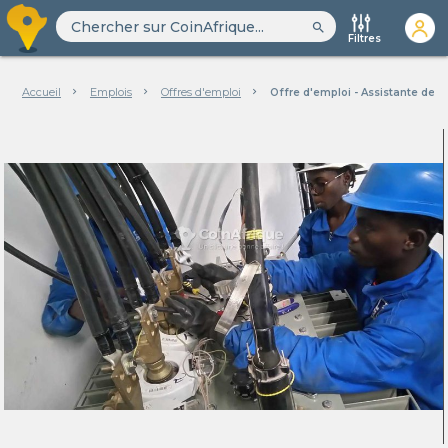
search
Filtres
Accueil
Emplois
Offres d'emploi
Offre d'emploi - Assistante de d