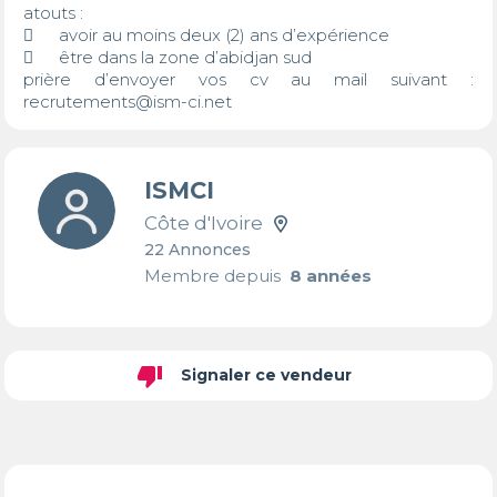
atouts :

	avoir au moins deux (2) ans d’expérience

	être dans la zone d’abidjan sud 

prière d’envoyer vos cv au mail suivant : 
recrutements@ism-ci.net
ISMCI
Côte d'Ivoire
22 Annonces
Membre depuis
8 années
thumb_down
Signaler ce vendeur