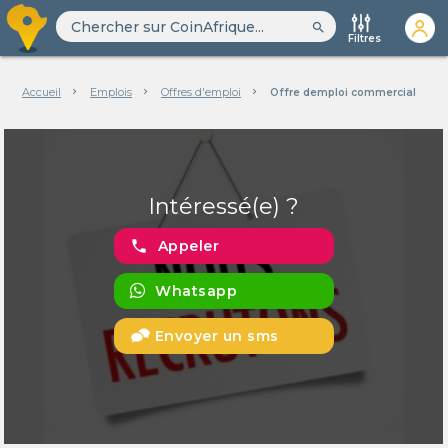
search
Filtres
Accueil
Emplois
Offres d'emploi
Offre demploi commercial
Intéressé(e) ?
phone
Appeler
Whatsapp
Envoyer un sms