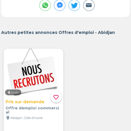
Autres petites annonces Offres d'emploi - Abidjan
6
mois
favorite_border
Prix sur demande
Offre demploi commerci
al
location_on
Abidjan, Côte d'Ivoire