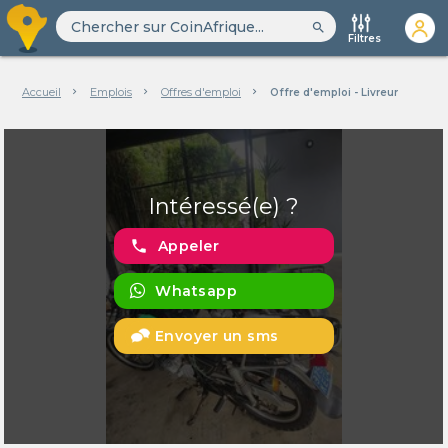
search
Filtres
Accueil
Emplois
Offres d'emploi
Offre d'emploi - Livreur
Intéressé(e) ?
phone
Appeler
Whatsapp
Envoyer un sms