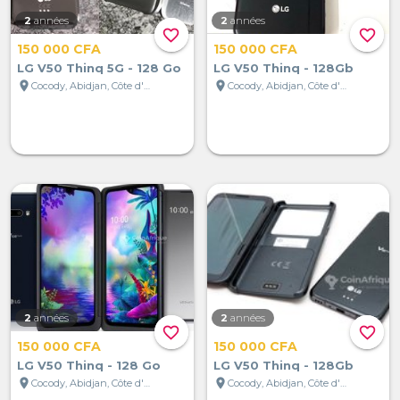
2
années
2
années
favorite_border
favorite_border
150 000 CFA
150 000 CFA
LG V50 Thinq 5G - 128 Go
LG V50 Thinq - 128Gb
location_on
location_on
Cocody, Abidjan, Côte d'Ivoire
Cocody, Abidjan, Côte d'Ivoire
2
années
2
années
favorite_border
favorite_border
150 000 CFA
150 000 CFA
LG V50 Thinq - 128 Go
LG V50 Thinq - 128Gb
location_on
location_on
Cocody, Abidjan, Côte d'Ivoire
Cocody, Abidjan, Côte d'Ivoire