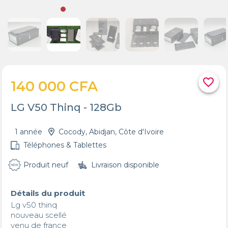
favorite_border
140 000 CFA
LG V50 Thinq - 128Gb
1 année
Cocody, Abidjan, Côte d'Ivoire
Téléphones & Tablettes
Produit neuf
Livraison disponible
Détails du produit
Lg v50 thinq

nouveau scellé 

venu de france
