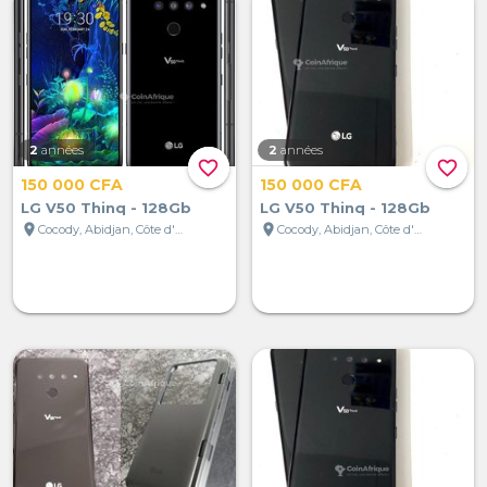
2
années
2
années
favorite_border
favorite_border
150 000 CFA
150 000 CFA
LG V50 Thinq - 128Gb
LG V50 Thinq - 128Gb
location_on
location_on
Cocody, Abidjan, Côte d'Ivoire
Cocody, Abidjan, Côte d'Ivoire