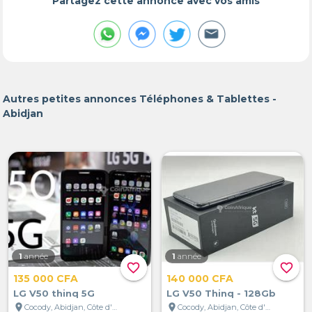
Partagez cette annonce avec vos amis
Autres petites annonces Téléphones & Tablettes -
Abidjan
1
année
1
année
favorite_border
favorite_border
135 000 CFA
140 000 CFA
LG V50 thinq 5G
LG V50 Thinq - 128Gb
location_on
location_on
Cocody, Abidjan, Côte d'Ivoire
Cocody, Abidjan, Côte d'Ivoire