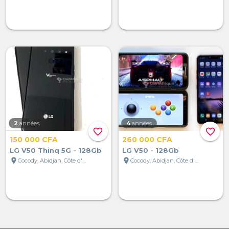
2
années
4
années
favorite_border
favorite_border
150 000 CFA
260 000 CFA
LG V50 Thinq 5G - 128Gb
LG V50 - 128Gb
location_on
location_on
Cocody, Abidjan, Côte d'Ivoire
Cocody, Abidjan, Côte d'Ivoire