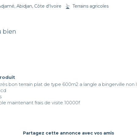
Adjamé, Abidjan, Côte d'Ivoire
Terrains agricoles
u bien
produit
rès bon terrain plat de type 600m2 a langle a bingerville non l
cd



ible maintenant frais de visite 10000f

Partagez cette annonce avec vos amis