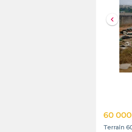
chevron_left
60 000
Terrain 6