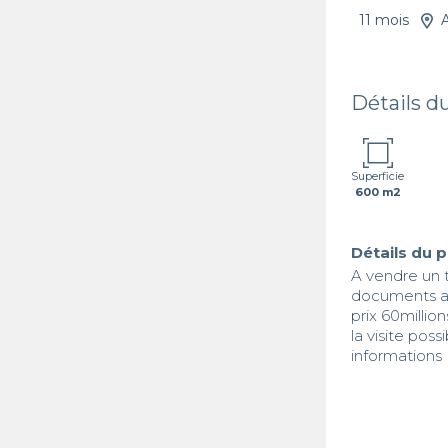
11 mois
Détails d
Superficie
600 m2
Détails du 
A vendre un t
documents a
prix 60millions
la visite poss
informations