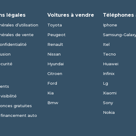
ns légales
Voitures à vendre
Téléphones 
érales d’utilisation
Toyota
Iphone
nérales de vente
Peugeot
Samsung-Galax
onfidentialité
Renault
Itel
fusion
Nissan
Tecno
écurité
Hyundai
Huawei
Citroen
Infinix
Ford
Lg
ents
Kia
Xiaomi
isibilité
Bmw
Sony
nonces gratuites
Nokia
 financement auto