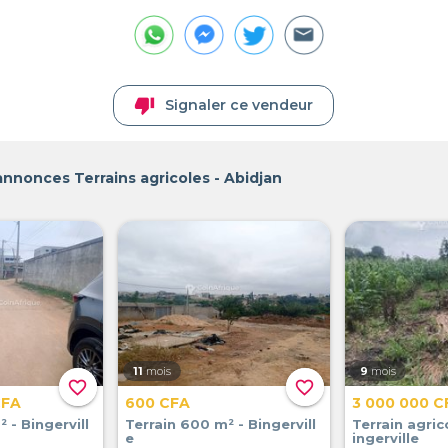
thumb_down
Signaler ce vendeur
annonces Terrains agricoles - Abidjan
11
mois
9
mois
favorite_border
favorite_border
CFA
600 CFA
3 000 000 C
 - Bingervill
Terrain 600 m² - Bingervill
Terrain agric
e
ingerville