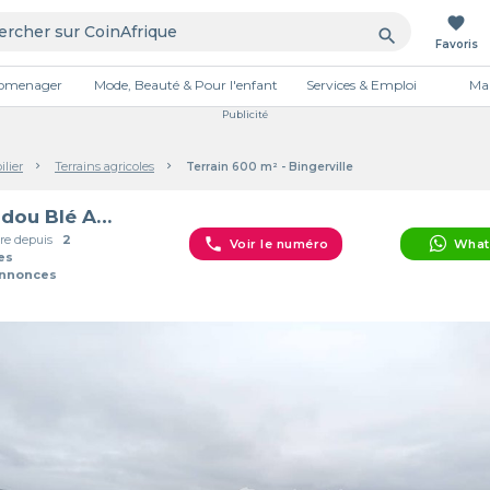
favorite
search
Favoris
tromenager
Mode, Beauté & Pour l'enfant
Services & Emploi
Mai
Publicité
lier
Terrains agricoles
Terrain 600 m² - Bingerville
Koudou Blé Anderson
e depuis
2
phone
Voir le numéro
What
es
Annonces