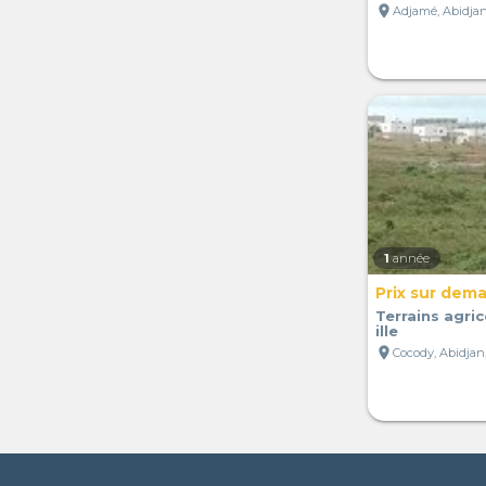
location_on
Adjamé, Abidjan,
1
année
Prix sur dem
Terrains agri
ille
location_on
Cocody, Abidjan,