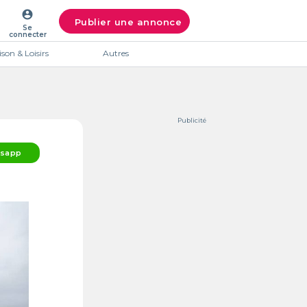
account_circle
Publier une annonce
Se
connecter
son & Loisirs
Autres
Publicité
sapp