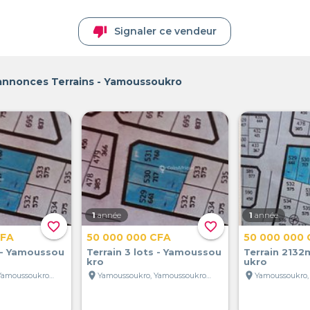
thumb_down
Signaler ce vendeur
 annonces Terrains - Yamoussoukro
1
année
1
année
favorite_border
favorite_border
CFA
50 000 000 CFA
50 000 000 
s - Yamoussou
Terrain 3 lots - Yamoussou
Terrain 213
kro
ukro
location_on
location_on
Yamoussoukro, Yamoussoukro, Côte d'Ivoire
Yamoussoukro, Yamoussoukro, Côte d'Ivoire