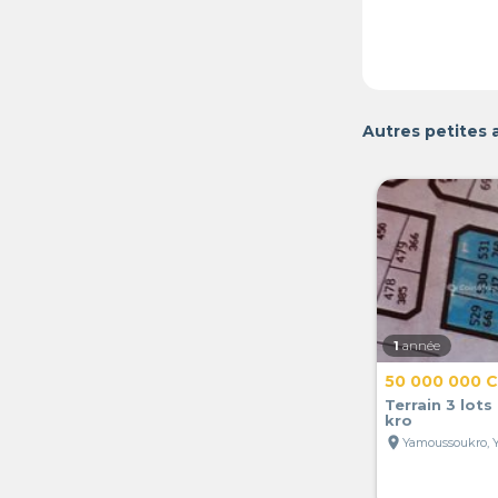
Autres petites
1
année
50 000 000 
Terrain 3 lot
kro
location_on