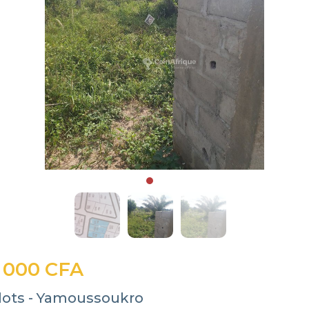
 000 CFA
 lots - Yamoussoukro