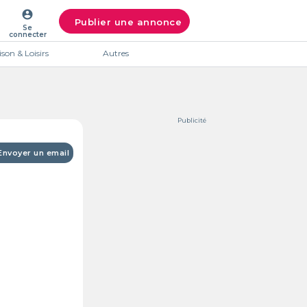
account_circle
Publier une annonce
Se
connecter
son & Loisirs
Autres
Publicité
Envoyer un email