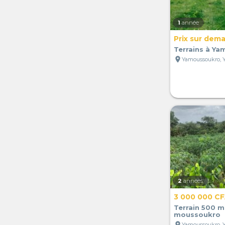
1
année
Prix sur dem
Terrains à Y
location_on
2
années
3 000 000 C
Terrain 500 m2
moussoukro
location_on