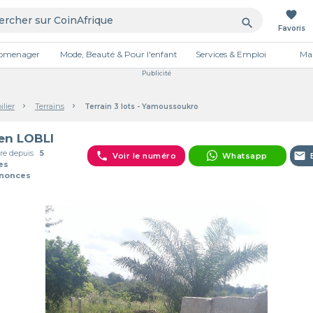
favorite
search
Favoris
tromenager
Mode, Beauté & Pour l'enfant
Services & Emploi
Mai
Publicité
lier
Terrains
Terrain 3 lots - Yamoussoukro
ien LOBLI
e depuis
5
phone
email
Voir le numéro
Whatsapp
es
nnonces