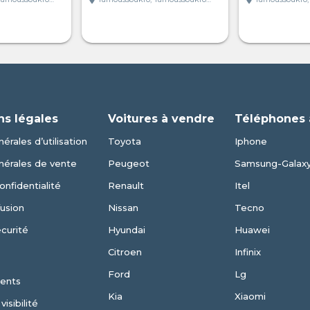
ns légales
Voitures à vendre
Téléphones 
érales d’utilisation
Toyota
Iphone
nérales de vente
Peugeot
Samsung-Galax
onfidentialité
Renault
Itel
fusion
Nissan
Tecno
écurité
Hyundai
Huawei
Citroen
Infinix
Ford
Lg
ents
Kia
Xiaomi
isibilité