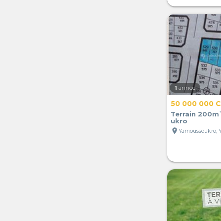
1
année
50 000 000 
Terrain 200m
ukro
location_on