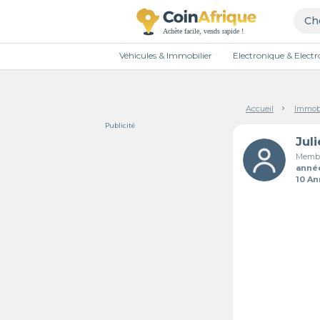
Véhicules & Immobilier
Electronique & Elec
Accueil
Immobi
Publicité
Jul
Membr
anné
10 A