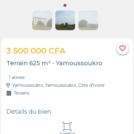
favorite_border
3 500 000 CFA
Terrain 625 m² - Yamoussoukro
1 année
Yamoussoukro, Yamoussoukro, Côte d'Ivoire
Terrains
Détails du bien
Superficie