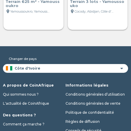
Terrain 625 m² - Yamouss
Terrain 3 lots - Yamousso
oukro
uko
location_on
location_on
Yamoussoukro, Yamoussoukro, Côte d'Ivoire
Cocody, Abidjan, Côte d'Ivoire
Changer de pays
A propos de CoinAfrique
Informations légales
Qui sommes nous ?
Conditions générales d’utilisation
L'actualité de CoinAfrique
Conditions générales de vente
Politique de confidentialité
Des questions ?
Règles de diffusion
Comment ça marche ?
Conseils de sécurité