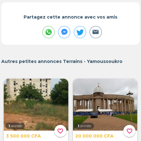
Partagez cette annonce avec vos amis
Autres petites annonces Terrains - Yamoussoukro
1
année
1
année
favorite_border
favorite_border
3 500 000 CFA
20 000 000 CFA