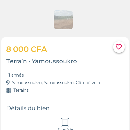
favorite_border
8 000 CFA
Terrain - Yamoussoukro
1 année
Yamoussoukro, Yamoussoukro, Côte d'Ivoire
Terrains
Détails du bien
Superficie