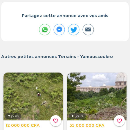
Partagez cette annonce avec vos amis
Autres petites annonces Terrains - Yamoussoukro
7
jours
11
jours
favorite_border
favorite_border
12 000 000 CFA
55 000 000 CFA