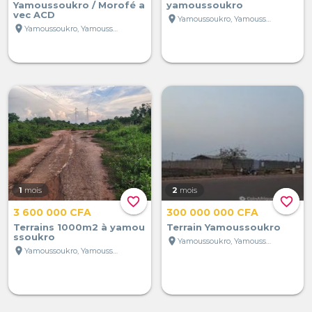
Yamoussoukro / Morofé a
yamoussoukro
vec ACD
location_on
Yamoussoukro, Yamoussoukro, Côte d'Ivoire
location_on
Yamoussoukro, Yamoussoukro, Côte d'Ivoire
1
mois
2
mois
favorite_border
favorite_border
3 600 000 CFA
300 000 000 CFA
Terrains 1000m2 à yamou
Terrain Yamoussoukro
ssoukro
location_on
Yamoussoukro, Yamoussoukro, Côte d'Ivoire
location_on
Yamoussoukro, Yamoussoukro, Côte d'Ivoire