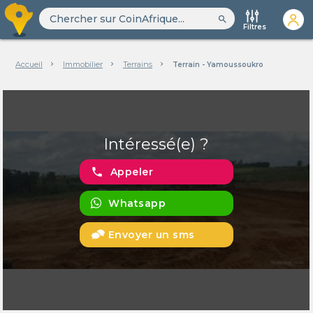
search
Filtres
Accueil
Immobilier
Terrains
Terrain - Yamoussoukro
Intéressé(e) ?
phone
Appeler
Whatsapp
Envoyer un sms