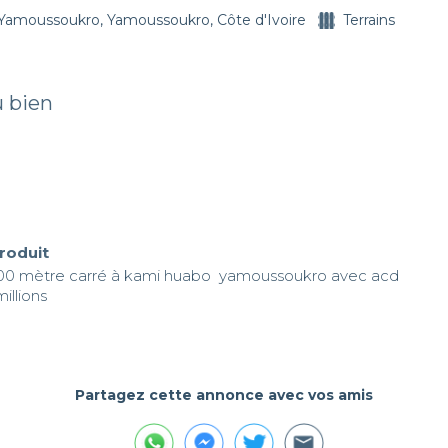
Yamoussoukro, Yamoussoukro, Côte d'Ivoire
Terrains
u bien
produit
400 mètre carré à kami huabo  yamoussoukro avec acd 

llions 

Partagez cette annonce avec vos amis