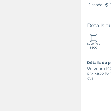
1 année
Détails d
Superficie
1400
Détails du 
Un terrain 1
prix kado 16 mi
ovz