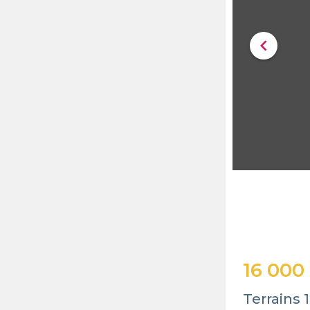
chevron_left
16 000
Terrains