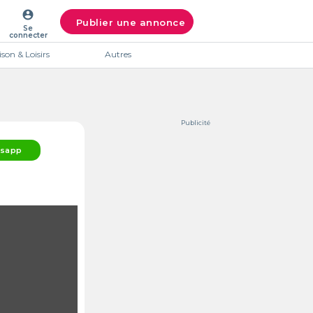
account_circle
Publier une annonce
Se
connecter
son & Loisirs
Autres
Publicité
sapp