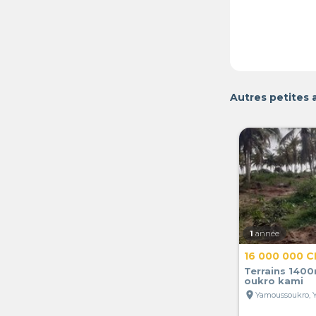
Autres petites
1
année
16 000 000 C
Terrains 140
oukro kami
location_on