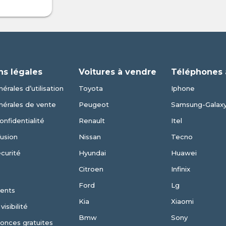
ns légales
Voitures à vendre
Téléphones 
érales d’utilisation
Toyota
Iphone
nérales de vente
Peugeot
Samsung-Galax
onfidentialité
Renault
Itel
fusion
Nissan
Tecno
écurité
Hyundai
Huawei
Citroen
Infinix
Ford
Lg
ents
Kia
Xiaomi
isibilité
Bmw
Sony
nonces gratuites