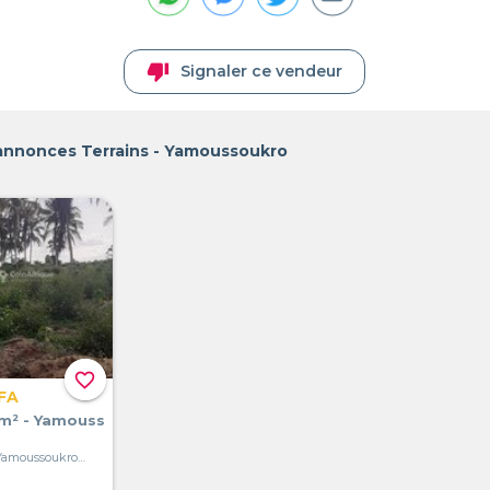
thumb_down
Signaler ce vendeur
 annonces Terrains - Yamoussoukro
favorite_border
FA
0m² - Yamouss
Yamoussoukro, Yamoussoukro, Côte d'Ivoire