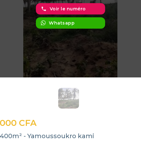
phone
Voir le numéro
Whatsapp
 000 CFA
 1400m² - Yamoussoukro kami