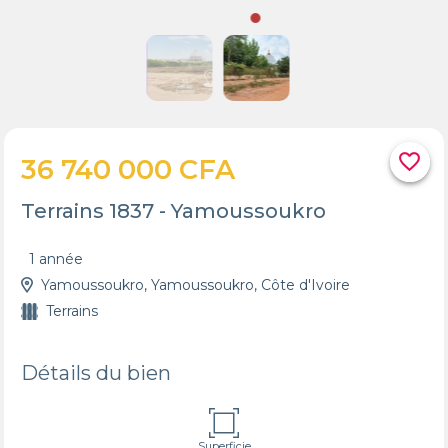
favorite_border
36 740 000 CFA
Terrains 1837 - Yamoussoukro
1 année
Yamoussoukro, Yamoussoukro, Côte d'Ivoire
Terrains
Détails du bien
Superficie