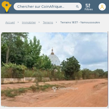
search
Filtres
Accueil
Immobilier
Terrains
Terrains 1837 - Yamoussoukro