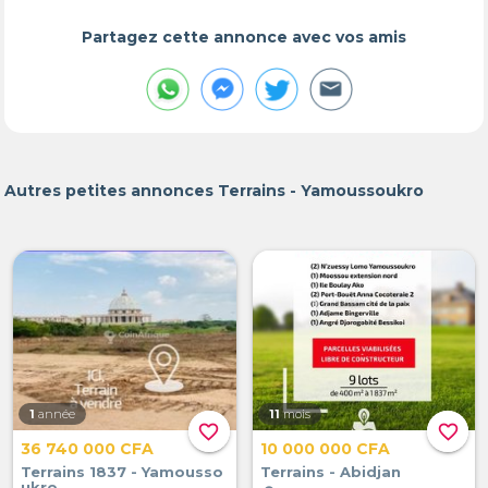
Partagez cette annonce avec vos amis
Autres petites annonces Terrains - Yamoussoukro
1
année
11
mois
favorite_border
favorite_border
36 740 000 CFA
10 000 000 CFA
Terrains 1837 - Yamousso
Terrains - Abidjan
ukro