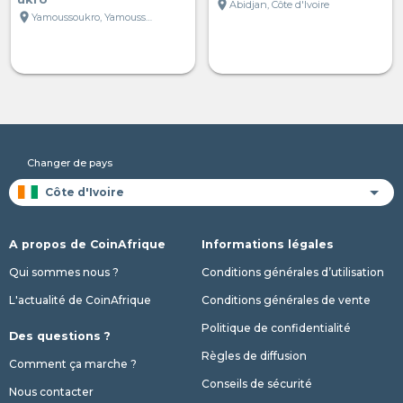
location_on
Abidjan, Côte d'Ivoire
location_on
Yamoussoukro, Yamoussoukro, Côte d'Ivoire
Changer de pays
A propos de CoinAfrique
Informations légales
Qui sommes nous ?
Conditions générales d’utilisation
L'actualité de CoinAfrique
Conditions générales de vente
Politique de confidentialité
Des questions ?
Règles de diffusion
Comment ça marche ?
Conseils de sécurité
Nous contacter