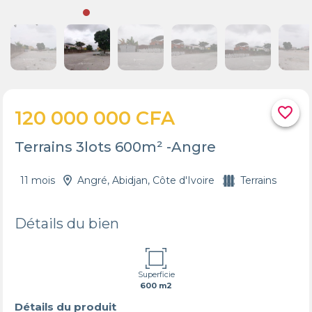
favorite_border
120 000 000 CFA
Terrains 3lots 600m² -Angre
11 mois
Angré, Abidjan, Côte d'Ivoire
Terrains
Détails du bien
Superficie
600 m2
Détails du produit