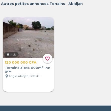
Autres petites annonces Terrains - Abidjan
11
mois
favorite_border
120 000 000 CFA
Terrains 3lots 600m² -An
gre
location_on
Angré, Abidjan, Côte d'Ivoire