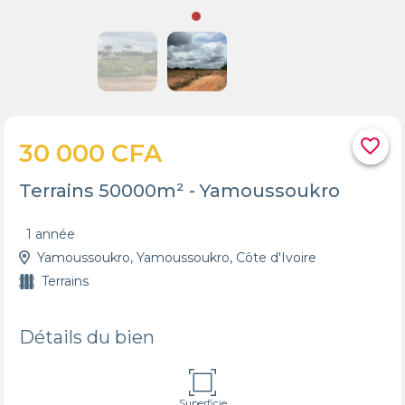
favorite_border
30 000 CFA
Terrains 50000m² - Yamoussoukro
1 année
Yamoussoukro, Yamoussoukro, Côte d'Ivoire
Terrains
Détails du bien
Superficie