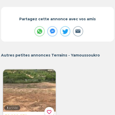
Partagez cette annonce avec vos amis
Autres petites annonces Terrains - Yamoussoukro
1
année
favorite_border