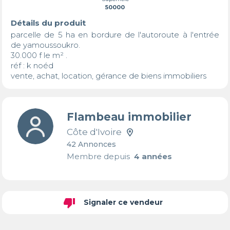
50000
Détails du produit
parcelle de 5 ha en bordure de l'autoroute à l'entrée 
de yamoussoukro. 

30.000 f le m² . 

réf : k noéd

vente, achat, location, gérance de biens immobiliers
Flambeau immobilier
Côte d'Ivoire
42 Annonces
Membre depuis
4 années
thumb_down
Signaler ce vendeur