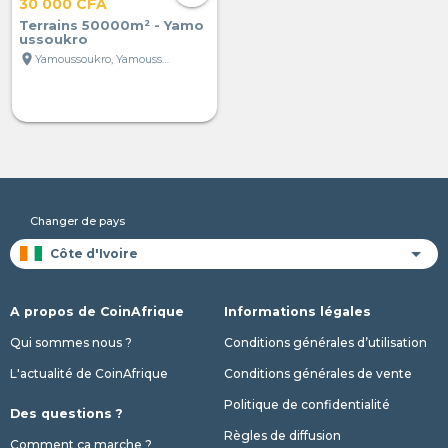
30 000 CFA
Terrains 50000m² - Yamo
ussoukro
location_on
Yamoussoukro, Yamoussoukro, Côte d'Ivoire
Changer de pays
A propos de CoinAfrique
Informations légales
Qui sommes nous ?
Conditions générales d’utilisation
L'actualité de CoinAfrique
Conditions générales de vente
Politique de confidentialité
Des questions ?
Règles de diffusion
Comment ça marche ?