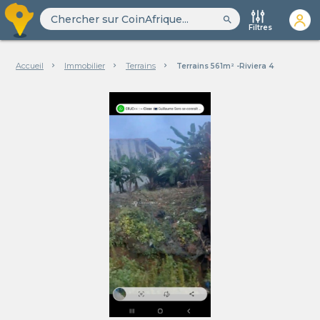
search
Filtres
Accueil
Immobilier
Terrains
Terrains 561m² -Riviera 4