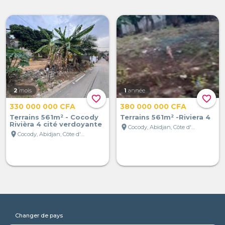
2
mois
1
année
favorite_border
favorite_border
330 000 000 CFA
380 000 000 CFA
Terrains 561m² - Cocody
Terrains 561m² -Riviera 4
Rivièra 4 cité verdoyante
location_on
Cocody, Abidjan, Côte d'Ivoire
location_on
Cocody, Abidjan, Côte d'Ivoire
Changer de pays