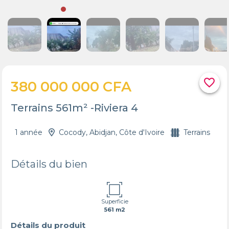
favorite_border
380 000 000 CFA
Terrains 561m² -Riviera 4
1 année
Cocody, Abidjan, Côte d'Ivoire
Terrains
Détails du bien
Superficie
561 m2
Détails du produit