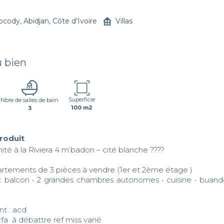
ocody, Abidjan, Côte d'Ivoire
Villas
u bien
Superficie
Nbre de salles de bain
100 m2
3
produit
ité à la Riviera 4 m’badon – cité blanche ????  

rtements de 3 pièces à vendre (1er et 2ème étage )  

 balcon • 2 grandes chambres autonomes • cuisine • buander
 : acd  

fcfa  à débattre ref miss vané