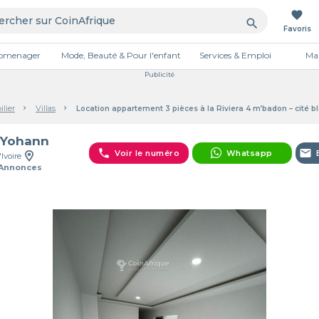
favorite
search
Favoris
tromenager
Mode, Beauté & Pour l'enfant
Services & Emploi
Mai
Publicité
lier
Villas
Location appartement 3 pièces à la Riviera 4 m’badon – cité b
 Yohann
phone
email
Voir le numéro
Whatsapp
'Ivoire
 Annonces