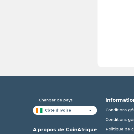
Informatio
Changer de pays
Conditions gén
Conditions gé
Politique de c
A propos de CoinAfrique