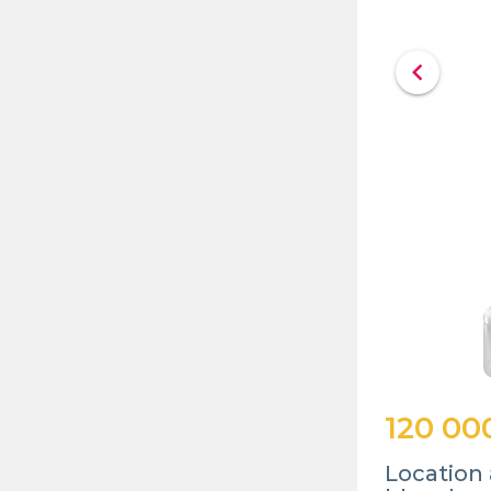
chevron_left
120 00
Location 