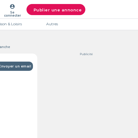
account_circle
Publier une annonce
Se
connecter
son & Loisirs
Autres
lanche
Publicité
Envoyer un email