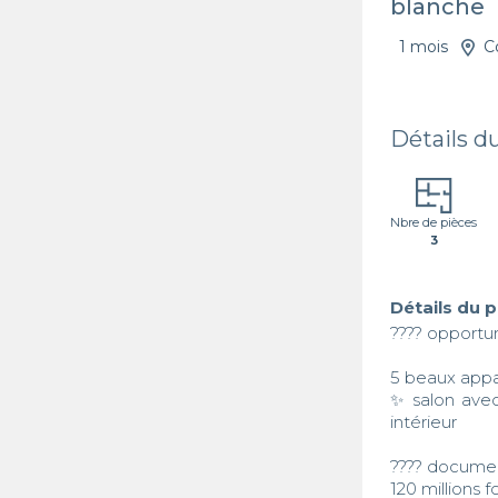
blanche
1 mois
C
Détails d
Nbre de pièces
3
Détails du 
???? opportun
5 beaux appa
✨ salon avec
intérieur  

???? document
120 millions 