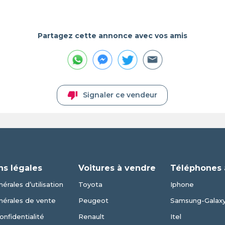
Partagez cette annonce avec vos amis
thumb_down
Signaler ce vendeur
ns légales
Voitures à vendre
Téléphones 
érales d’utilisation
Toyota
Iphone
nérales de vente
Peugeot
Samsung-Galax
onfidentialité
Renault
Itel