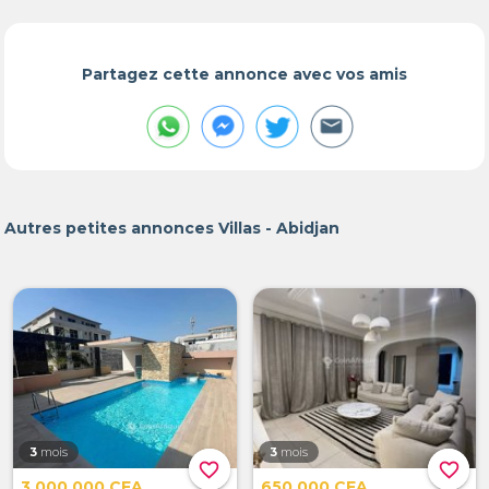
Partagez cette annonce avec vos amis
Autres petites annonces Villas - Abidjan
3
mois
3
mois
favorite_border
favorite_border
3 000 000 CFA
650 000 CFA