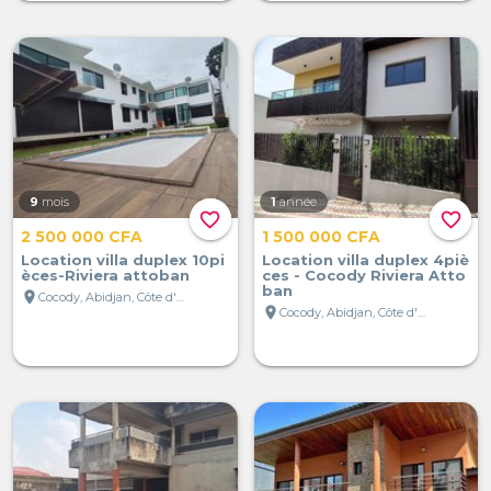
9
mois
1
année
favorite_border
favorite_border
2 500 000 CFA
1 500 000 CFA
Location villa duplex 10pi
Location villa duplex 4piè
èces-Riviera attoban
ces - Cocody Riviera Atto
ban
location_on
Cocody, Abidjan, Côte d'Ivoire
location_on
Cocody, Abidjan, Côte d'Ivoire