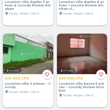
Location villa duplex 5 pi
Location villa duplex 8 pi
èces à Cocody Riviera Att
éces + piscine Riviera Att
oban
oban ci...
location_on
location_on
Cocody, Abidjan, Côte d'Ivoire
Cocody, Abidjan, Côte d'Ivoire
2
années
2
années
favorite_border
favorite_border
500 000 CFA
600 000 CFA
Location villa 4 pièces - C
Location villa basse 5 piè
ocody
ces - Cocody Riviera Atto
ban
location_on
Cocody, Abidjan, Côte d'Ivoire
location_on
Cocody, Abidjan, Côte d'Ivoire