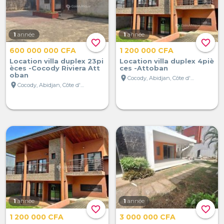
1
année
1
année
favorite_border
favorite_border
600 000 000 CFA
1 200 000 CFA
Location villa duplex 23pi
Location villa duplex 4piè
èces -Cocody Riviera Att
ces -Attoban
oban
location_on
Cocody, Abidjan, Côte d'Ivoire
location_on
Cocody, Abidjan, Côte d'Ivoire
1
année
1
année
favorite_border
favorite_border
1 200 000 CFA
3 000 000 CFA