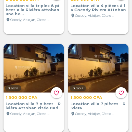
Location villa triplex 8 pi
Location villa 4 pièces à l
èces a la Rivièra attoban
a Cocody Riviera Attoban
une be...
location_on
Cocody, Abidjan, Côte d'Ivoire
location_on
Cocody, Abidjan, Côte d'Ivoire
3
mois
3
mois
favorite_border
favorite_border
1 500 000 CFA
1 500 000 CFA
Location villa 7 pièces - R
Location villa 7 pièces - R
ivièra Attoban citée Bad
iviera
location_on
location_on
Cocody, Abidjan, Côte d'Ivoire
Cocody, Abidjan, Côte d'Ivoire