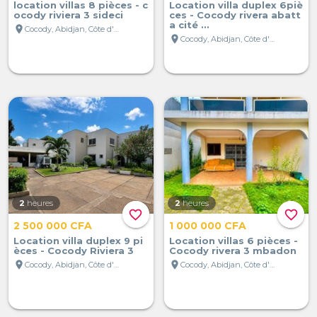
location villas 8 pièces - c
Location villa duplex 6piè
ocody riviera 3 sideci
ces - Cocody rivera abatt
a cité ...
location_on
Cocody, Abidjan, Côte d'Ivoire
location_on
Cocody, Abidjan, Côte d'Ivoire
2
heures
2
heures
favorite_border
favorite_border
2 500 000 CFA
1 000 000 CFA
Location villa duplex 9 pi
Location villas 6 pièces -
èces - Cocody Riviera 3
Cocody rivera 3 mbadon
location_on
location_on
Cocody, Abidjan, Côte d'Ivoire
Cocody, Abidjan, Côte d'Ivoire