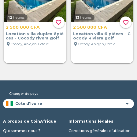
12
heures
13
heures
favorite_border
favorite_border
2 500 000 CFA
2 500 000 CFA
Location villa duplex 6piè
Location villa 6 pièces - C
ces - Cocody rivera golf
ocody Riviera golf
location_on
location_on
Cocody, Abidjan, Côte d'Ivoire
Cocody, Abidjan, Côte d'Ivoire
Changer de pays
A propos de CoinAfrique
Informations légales
Qui sommes nous ?
Conditions générales d’utilisation