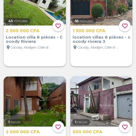
43
minutes
55
minutes
favorite_border
favorite_border
2 500 000 CFA
1 300 000 CFA
Location villa 6 pièces - C
location villas 6 pièces - c
ocody Riviera
ocody riviera 3
location_on
location_on
Cocody, Abidjan, Côte d'Ivoire
Cocody, Abidjan, Côte d'Ivoire
1
heure
1
heure
favorite_border
favorite_border
2 000 000 CFA
650 000 CFA