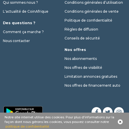
Qui sommes nous ?
Conditions générales d’utilisation
L'actualité de CoinAfrique
Conditions générales de vente
Politique de confidentialité
Des questions ?
Règles de diffusion
Comment ça marche ?
Conseils de sécurité
Nous contacter
Nos offres
Nos abonnements
Nos offres de visibilité
Limitation annonces gratuites
Nos offres de financement auto
Notre site internet utilise des cookies. Pour plus d'informations sur la
Appel
Whatsapp
SMS
phone
façon dont nous gérons les cookies, vous pouvez consulter notre
© 2017 - 2026 Copyright CoinAfrique
politique de confidentialité