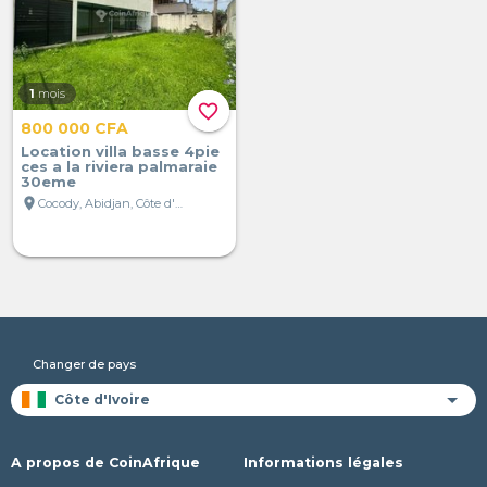
1
mois
favorite_border
800 000 CFA
Location villa basse 4pie
ces a la riviera palmaraie
30eme
location_on
Cocody, Abidjan, Côte d'Ivoire
Changer de pays
A propos de CoinAfrique
Informations légales