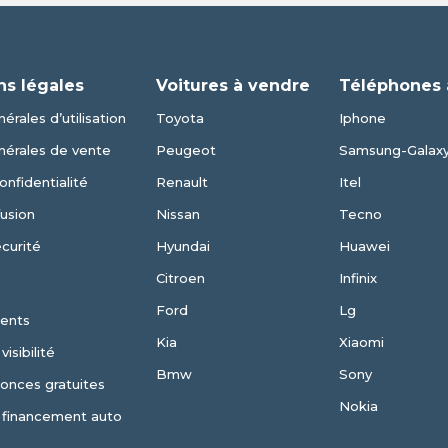
ns légales
Voitures à vendre
Téléphones 
érales d’utilisation
Toyota
Iphone
nérales de vente
Peugeot
Samsung-Galax
onfidentialité
Renault
Itel
fusion
Nissan
Tecno
écurité
Hyundai
Huawei
Citroen
Infinix
Ford
Lg
ents
Kia
Xiaomi
isibilité
Bmw
Sony
nonces gratuites
Nokia
 financement auto