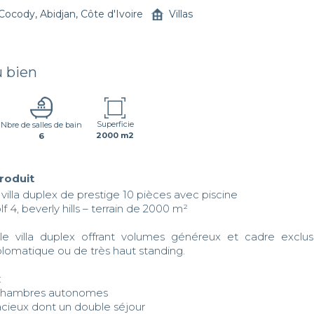
Cocody, Abidjan, Côte d'Ivoire
Villas
u bien
Superficie
Nbre de salles de bain
2000 m2
6
produit
– villa duplex de prestige 10 pièces avec piscine

olf 4, beverly hills – terrain de 2000 m²

le villa duplex offrant volumes généreux et cadre exclusif
lomatique ou de très haut standing.



 chambres autonomes

acieux dont un double séjour
