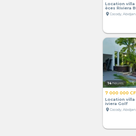
Location villa
èces Riviera
location_on
Cocody, Abidjan,
14
heures
7 000 000 C
Location villa
iviera Golf
location_on
Cocody, Abidjan,