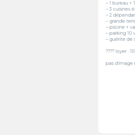
– 1 bureau + 1
– 3 cuisines 
– 2 dépendan
– grande terr
– piscine + va
– parking 10 
– guérite de 
???? loyer : 
pas d'image m