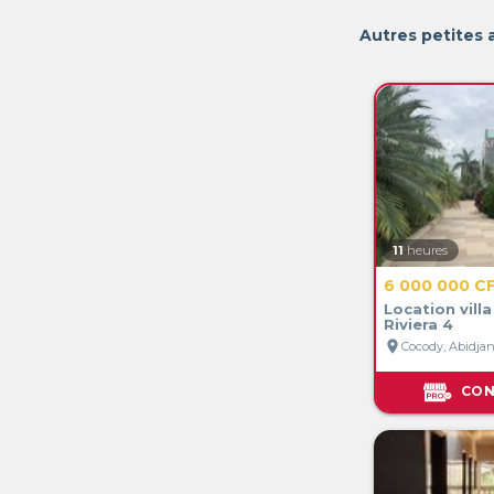
Autres petites 
11
heures
6 000 000 C
Location villa
Riviera 4
location_on
Cocody, Abidjan,
CON