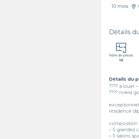
10 mois
Détails d
Nbre de pièces
10
Détails du 
???? à louer 
???? riviera g
exceptionnel
résidence dip
composition :
– 5 grandes
– 3 salons sp