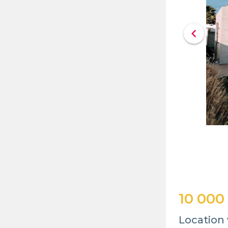
chevron_left
10 000
Location v