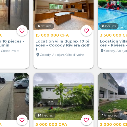
6
heures
8
heures
favorite_border
favorite_border
A
15 000 000 CFA
3 500 000 C
s 10 pièces -
Location villa duplex 10 pi
Location vill
umin
èces - Cocody Riviera golf
ces - Rivier
1
location_on
 Côte d'Ivoire
Cocody, Abidjan
location_on
Cocody, Abidjan, Côte d'Ivoire
14
heures
14
heures
favorite_border
favorite_border
A
5 000 000 CFA
2 000 000 C