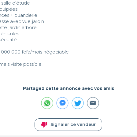
 salle d’étude

équipées

ces + buanderie

asse avec vue jardin

ste jardin arboré

véhicules

sécurité

10 000 000 fcfa/mois négociable 

ais visite possible.
Partagez cette annonce avec vos amis
thumb_down
Signaler ce vendeur