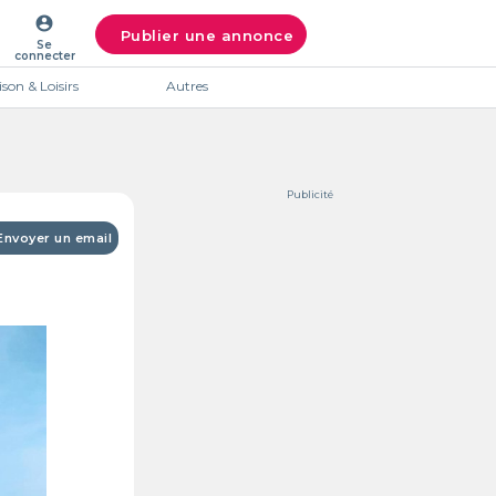
account_circle
Publier une annonce
Se
connecter
son & Loisirs
Autres
Publicité
Envoyer un email