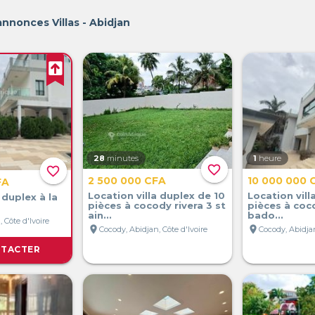
annonces Villas - Abidjan
28
minutes
1
heure
favorite_border
favorite_border
2 500 000 CFA
10 000 000 
FA
Location villa duplex de 10
Location vill
 duplex à la
pièces à cocody rivera 3 st
pièces à coc
ain...
bado...
 Côte d'Ivoire
location_on
location_on
Cocody, Abidjan, Côte d'Ivoire
Cocody, Abidjan
TACTER