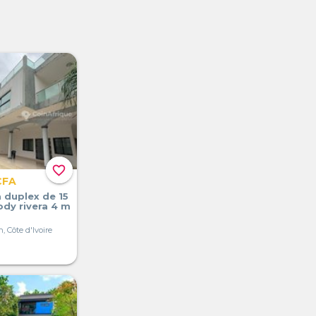
favorite_border
CFA
a duplex de 15
ody rivera 4 m
, Côte d'Ivoire