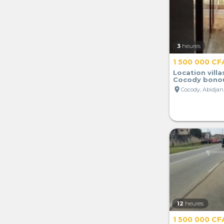
3
heures
1 500 000 CF
Location villa
Cocody bono
location_on
Cocody, Abidjan,
12
heures
1 500 000 CF