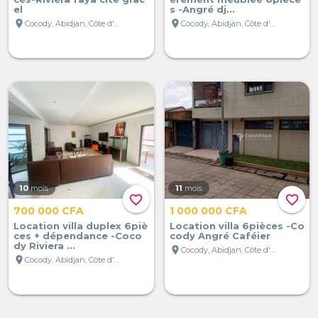
el
s -Angré dj...
location_on
location_on
Cocody, Abidjan, Côte d'Ivoire
Cocody, Abidjan, Côte d'Ivoire
10
mois
11
mois
favorite_border
favorite_border
700 000 CFA
1 000 000 CFA
Location villa duplex 6piè
Location villa 6pièces -Co
ces + dépendance -Coco
cody Angré Caféier
dy Riviera ...
location_on
Cocody, Abidjan, Côte d'Ivoire
location_on
Cocody, Abidjan, Côte d'Ivoire