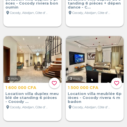
èces - Cocody riviera bon
tanding 6 pièces + dépen
oumin
dance - C...
location_on
location_on
Cocody, Abidjan, Côte d'Ivoire
Cocody, Abidjan, Côte d'Ivoire
2
mois
2
mois
favorite_border
favorite_border
1 600 000 CFA
1 500 000 CFA
Location villa duplex meu
Location villa meublée 6p
blé de standing 6 pièces
ièces - Cocody rivera 4 m
- Cocody ...
badon
location_on
location_on
Cocody, Abidjan, Côte d'Ivoire
Cocody, Abidjan, Côte d'Ivoire