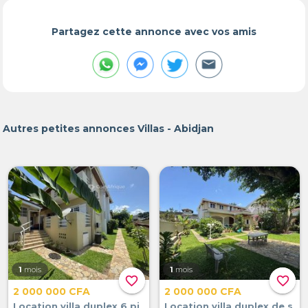
Partagez cette annonce avec vos amis
Autres petites annonces Villas - Abidjan
1
mois
1
mois
favorite_border
favorite_border
2 000 000 CFA
2 000 000 CFA
Location villa duplex 6 pi
Location villa duplex de s