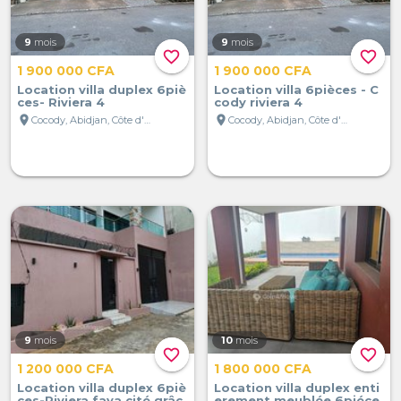
9
mois
9
mois
favorite_border
favorite_border
1 900 000 CFA
1 900 000 CFA
Location villa duplex 6piè
Location villa 6pièces - C
ces- Riviera 4
cody riviera 4
location_on
location_on
Cocody, Abidjan, Côte d'Ivoire
Cocody, Abidjan, Côte d'Ivoire
9
mois
10
mois
favorite_border
favorite_border
1 200 000 CFA
1 800 000 CFA
Location villa duplex 6piè
Location villa duplex enti
ces-Riviera faya cité grâc
erement meublée 6piéce