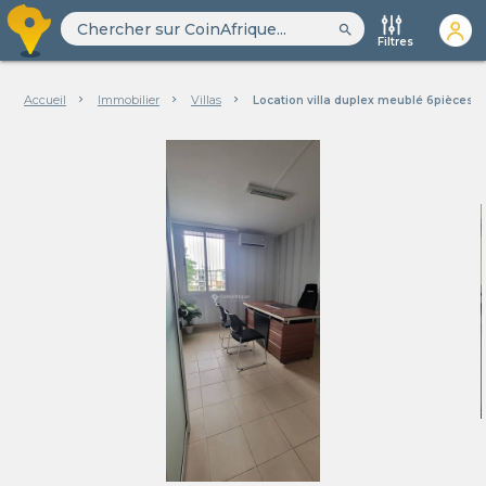
search
Filtres
Accueil
Immobilier
Villas
Location villa duplex meublé 6pièces 