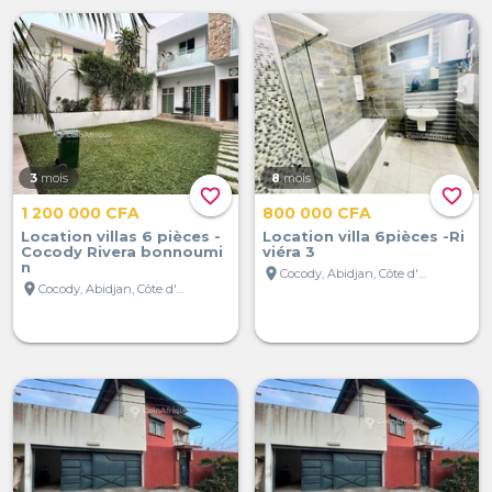
3
mois
8
mois
favorite_border
favorite_border
1 200 000 CFA
800 000 CFA
Location villas 6 pièces -
Location villa 6pièces -Ri
Cocody Rivera bonnoumi
viéra 3
n
location_on
Cocody, Abidjan, Côte d'Ivoire
location_on
Cocody, Abidjan, Côte d'Ivoire