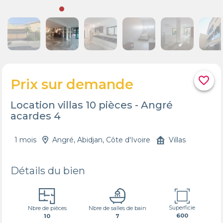
favorite_border
Prix sur demande
Location villas 10 pièces - Angré
acardes 4
1 mois
Angré, Abidjan, Côte d'Ivoire
Villas
Détails du bien
Superficie
Nbre de pièces
Nbre de salles de bain
600
10
7