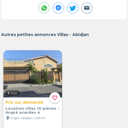
Autres petites annonces Villas - Abidjan
1
mois
favorite_border
Prix sur demande
Location villas 10 pièces -
Angré acardes 4
location_on
Angré, Abidjan, Côte d'Ivoire