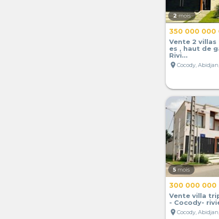
2
mois
350 000 000
Vente 2 villas 
es , haut de 
Rivi...
location_on
Cocody, Abidjan,
5
mois
300 000 000
Vente villa tr
- Cocody- riv
location_on
Cocody, Abidjan,