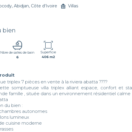
ocody, Abidjan, Côte d'Ivoire
Villas
u bien
Superficie
Nbre de salles de bain
406 m2
6
produit
ue triplex 7 pièces en vente à la riviera abatta ????

tte somptueuse villa triplex alliant espace, confort et stan
de famille , située dans un environnement résidentiel calme 
atta 

 du bien :

 chambres autonomes

alons lumineux

nde cuisine moderne

rrasses
