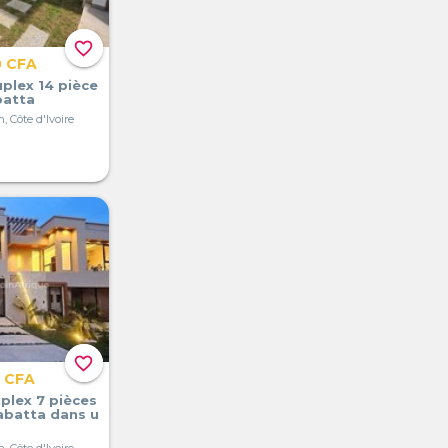
favorite_border
0 CFA
uplex 14 pièce
batta
, Côte d'Ivoire
favorite_border
0 CFA
riplex 7 pièces
a abatta dans u