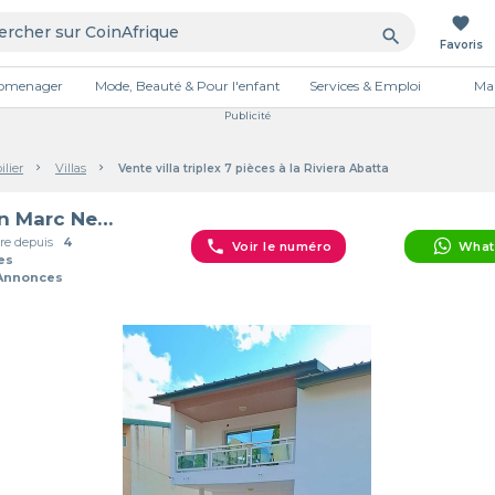
favorite
search
Favoris
tromenager
Mode, Beauté & Pour l'enfant
Services & Emploi
Mai
Publicité
lier
Villas
Vente villa triplex 7 pièces à la Riviera Abatta
Jean Marc Nessemon
e depuis
4
phone
Voir le numéro
What
es
 Annonces