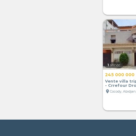
1
année
245 000 000
Vente villa tr
- Crrefour Dr
location_on
Cocody, Abidjan,