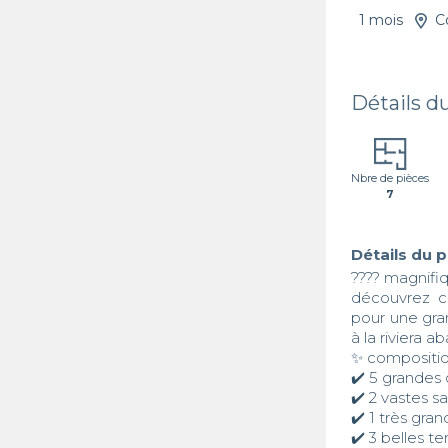
1 mois
C
Détails d
Nbre de pièces
7
Détails du 
???? magnifiq
découvrez ce
pour une gran
à la riviera ab
✨ composition
✔️ 5 grandes
✔️ 2 vastes s
✔️ 1 très gra
✔️ 3 belles te