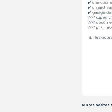
✔️ une cour a
✔️ un jardin a
✔️ garage de 
???? superfici
???? document
???? prix : 1
nb : les visi
Autres petites 