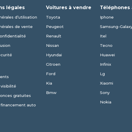
ns légales
Voitures à vendre
Téléphones 
érales d’utilisation
Toyota
Iphone
nérales de vente
Peugeot
Samsung-Galax
onfidentialité
Renault
Itel
fusion
Nissan
Tecno
écurité
Hyundai
Huawei
Citroen
Infinix
Ford
Lg
ents
Kia
Xiaomi
isibilité
Bmw
Sony
nonces gratuites
Nokia
 financement auto