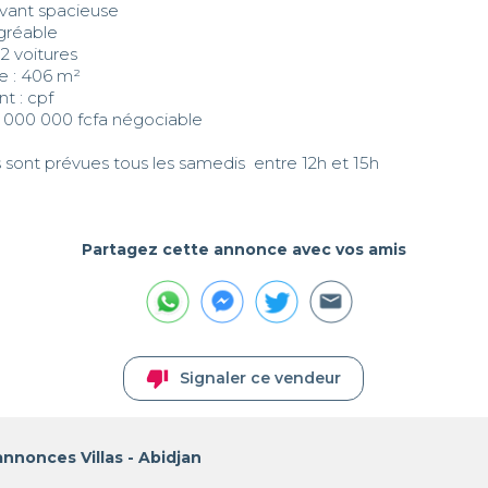
vant spacieuse

gréable

2 voitures

e : 406 m²

 : cpf

80 000 000 fcfa négociable

tes sont prévues tous les samedis  entre 12h et 15h
Partagez cette annonce avec vos amis
thumb_down
Signaler ce vendeur
annonces Villas - Abidjan