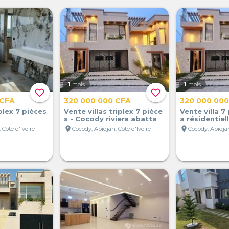
1
mois
1
mois
favorite_border
favorite_border
 CFA
320 000 000 CFA
320 000 00
iplex 7 pièces
Vente villas triplex 7 pièce
Vente villa 7
s - Cocody riviera abatta
a résidentiel
location_on
location_on
 Côte d'Ivoire
Cocody, Abidjan, Côte d'Ivoire
Cocody, Abidjan