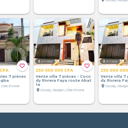
location_on
Cocody, Abidjan
2
années
2
années
favorite_border
favorite_border
 CFA
250 000 000 CFA
250 000 00
iplex 7 pièces
Vente villa 7 pièces - Coco
Vente villa 7
ogba
dy Riviera Faya route Abat
dy Riviera Fa
ta
location_on
 Côte d'Ivoire
Cocody, Abidjan
location_on
Cocody, Abidjan, Côte d'Ivoire