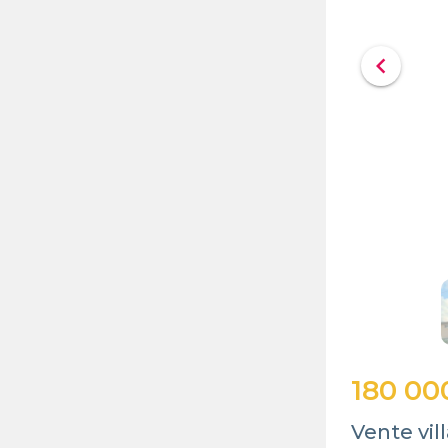
chevron_left
180 00
Vente vill