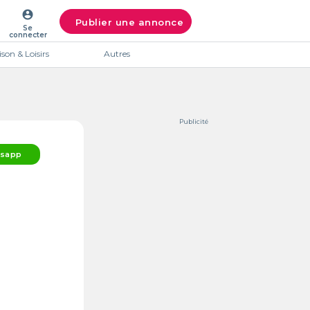
account_circle
Publier une annonce
Se
connecter
son & Loisirs
Autres
Publicité
sapp