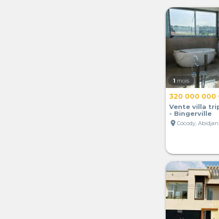
1
mois
320 000 000
Vente villa tr
- Bingerville
location_on
Cocody, Abidjan,