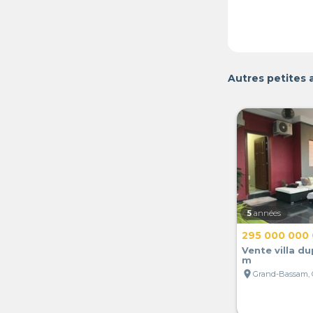
Autres petites 
5
années
295 000 000
Vente villa du
m
location_on
Grand-Bassam, C