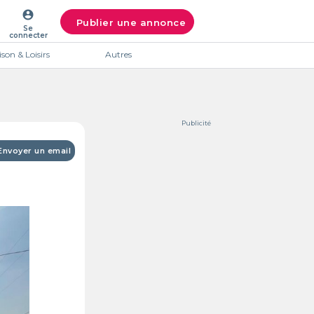
account_circle
Publier une annonce
Se
connecter
son & Loisirs
Autres
Publicité
Envoyer un email