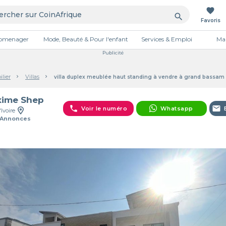
favorite
search
Favoris
tromenager
Mode, Beauté & Pour l'enfant
Services & Emploi
Mai
Publicité
lier
Villas
villa duplex meublée haut standing à vendre à grand bassam
ime Shep
phone
email
Voir le numéro
Whatsapp
'Ivoire
 Annonces