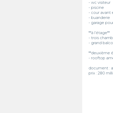
- wc visiteur  

- piscine  

- cour avant et
- buanderie  

- garage pour
**à l’étage**  

- trois cham
- grand balcon
**deuxième ét
- rooftop am
document : ac
prix : 280 mill