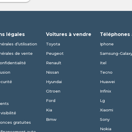
ns légales
Voitures à vendre
Téléphones 
érales d’utilisation
Toyota
Iphone
nérales de vente
Peugeot
Samsung-Galax
onfidentialité
Renault
Itel
fusion
Nissan
Tecno
écurité
Hyundai
Huawei
Citroen
Infinix
Ford
Lg
ents
Kia
Xiaomi
isibilité
Bmw
Sony
nonces gratuites
Nokia
 financement auto