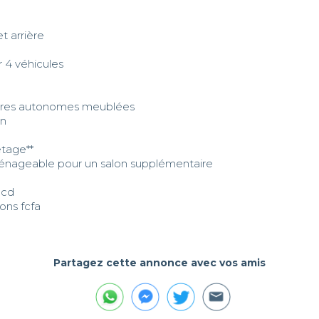
 arrière  

 4 véhicules  

bres autonomes meublées  

  

age**  

énageable pour un salon supplémentaire  

d  

ions fcfa
Partagez cette annonce avec vos amis