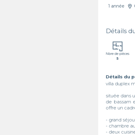
1 année
Détails d
Nbre de pièces
5
Détails du 
villa duplex
située dans u
de bassam et
offre un cadr
- grand séjour
- chambre au
- deux cuisin