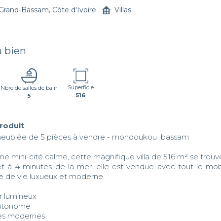
Grand-Bassam, Côte d'Ivoire
Villas
u bien
Superficie
Nbre de salles de bain
516
5
produit
 meublée de 5 pièces à vendre - mondoukou  bassam 

ne mini-cité calme, cette magnifique villa de 516 m² se trouv
 à 4 minutes de la mer. elle est vendue avec tout le mobili
e de vie luxueux et moderne.  

 lumineux  

tonome  

es modernes  
