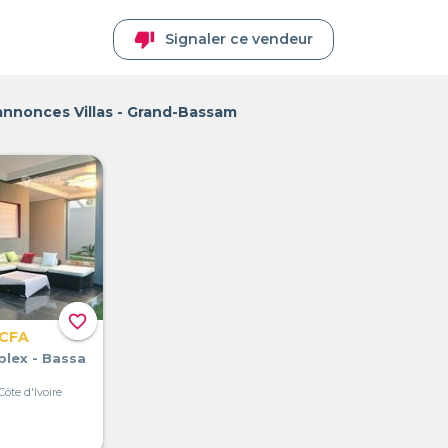
thumb_down
Signaler ce vendeur
annonces Villas - Grand-Bassam
favorite_border
 CFA
plex - Bassa
ôte d'Ivoire