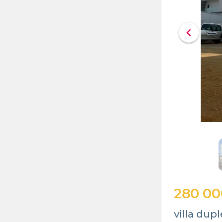
chevron_left
280 00
villa du