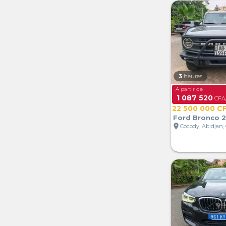
3
heures
A partir de
1 087 520
CFA
22 500 000 C
Ford Bronco 
location_on
Cocody, Abidjan, 