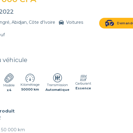
2022
ngré, Abidjan, Côte d'Ivoire
Voitures
Demande
euf
u véhicule
Carburant
Kilométrage
Transmission
Modèle
Essence
50000 km
Automatique
x4
produit


: 50 000 km
