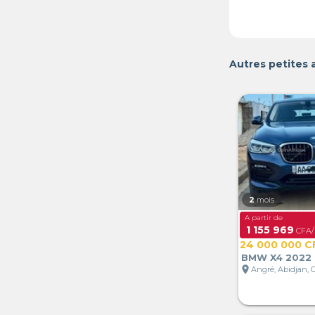
Autres petites 
2
mois
A partir de
1 155 969
CFA/
24 000 000 C
BMW X4 2022
location_on
Angré, Abidjan, C