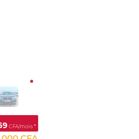
69
CFA/mois *
 000 CFA