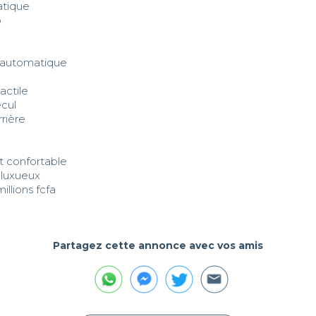
tique



 automatique

ctile

cul

rière

t confortable

 luxueux

millions fcfa
Partagez cette annonce avec vos amis