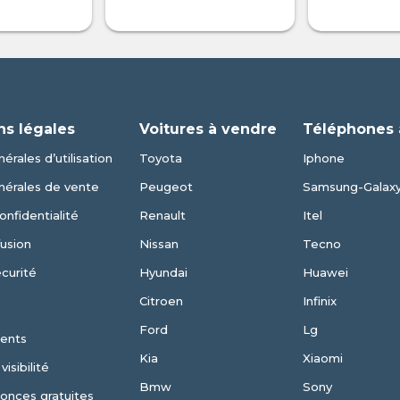
ns légales
Voitures à vendre
Téléphones 
érales d’utilisation
Toyota
Iphone
nérales de vente
Peugeot
Samsung-Galax
onfidentialité
Renault
Itel
fusion
Nissan
Tecno
écurité
Hyundai
Huawei
Citroen
Infinix
Ford
Lg
ents
Kia
Xiaomi
isibilité
Bmw
Sony
nonces gratuites