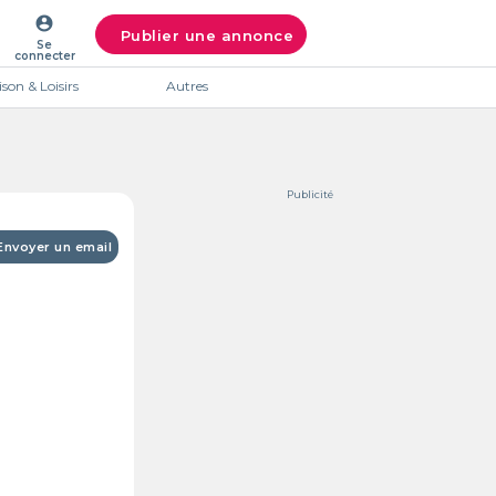
account_circle
Publier une annonce
Se
connecter
son & Loisirs
Autres
Publicité
Envoyer un email