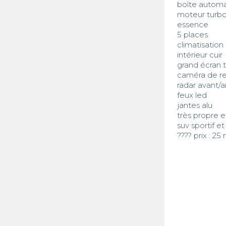
boîte automa
moteur turbo
essence

5 places

climatisation
intérieur cuir

grand écran ta
caméra de re
radar avant/ar
feux led

jantes alu

très propre e
suv sportif et
???? prix : 25 