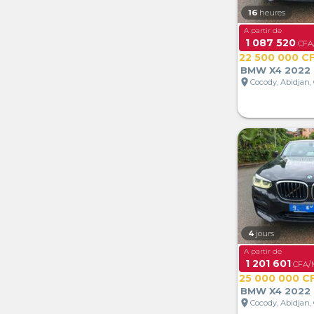
16
heures
A partir de
1 087 520
CFA
22 500 000 C
BMW X4 2022
location_on
Cocody, Abidjan, 
4
jours
A partir de
1 201 601
CFA/M
25 000 000 C
BMW X4 2022
location_on
Cocody, Abidjan, 