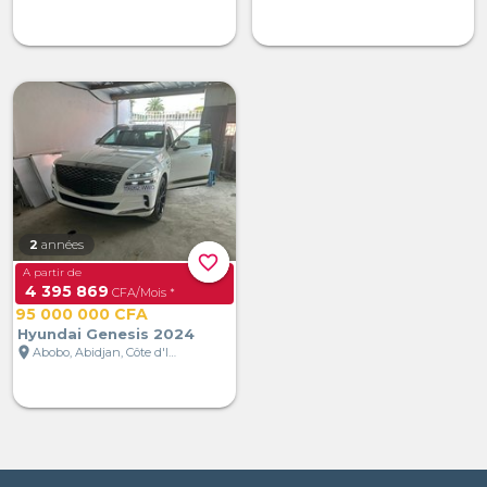
2
années
favorite_border
A partir de
4 395 869
CFA/Mois *
95 000 000 CFA
Hyundai Genesis 2024
location_on
Abobo, Abidjan, Côte d'Ivoire