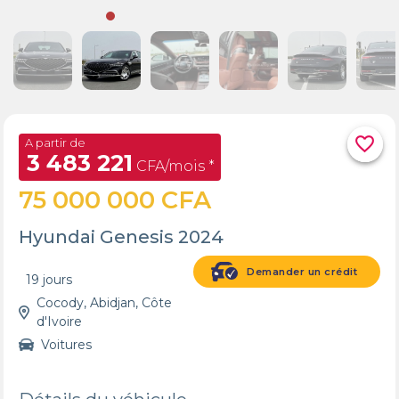
favorite_border
A partir de
3 483 221
CFA/mois *
75 000 000 CFA
Hyundai Genesis 2024
Demander un crédit
19 jours
Cocody, Abidjan, Côte
d'Ivoire
Voitures