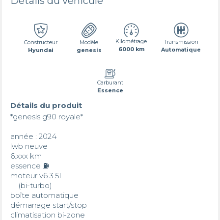
Détails du véhicule
Kilométrage
Transmission
Constructeur
Modèle
6000 km
Automatique
Hyundai
genesis
Carburant
Essence
Détails du produit
*genesis g90 royale*

année : 2024

lwb neuve 

6.xxx km

essence ⛽️

moteur v6 3.5l

    (bi-turbo)

boîte automatique

démarrage start/stop

climatisation bi-zone
