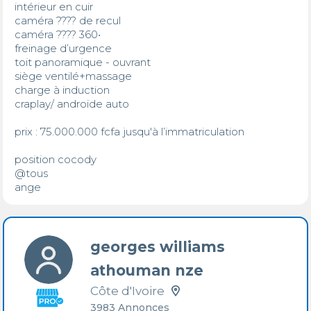
intérieur en cuir 

caméra ???? de recul

caméra ???? 360•

freinage d’urgence

toit panoramique - ouvrant 

siège ventilé+massage

charge à induction 

craplay/ androïde auto

prix : 75.000.000 fcfa jusqu'à l’immatriculation 

position cocody 

@⁨‎tous⁩

ange
georges williams
athouman nze
Côte d'Ivoire
3983 Annonces