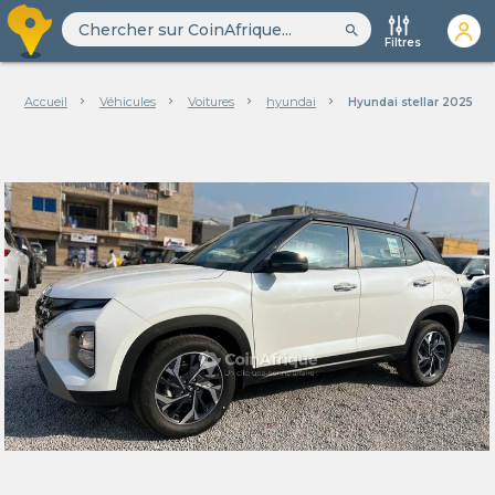
search
Filtres
Accueil
Véhicules
Voitures
hyundai
Hyundai stellar 2025