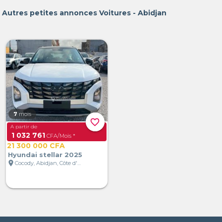
Autres petites annonces Voitures - Abidjan
7
mois
favorite_border
A partir de
1 032 761
CFA/Mois *
21 300 000 CFA
Hyundai stellar 2025
location_on
Cocody, Abidjan, Côte d'Ivoire