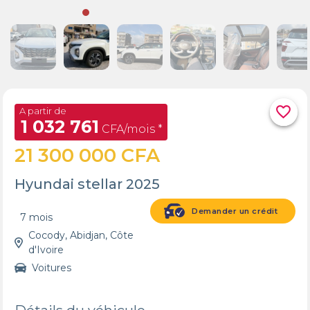
favorite_border
A partir de
1 032 761
CFA/mois *
21 300 000 CFA
Hyundai stellar 2025
Demander un crédit
7 mois
Cocody, Abidjan, Côte
d'Ivoire
Voitures