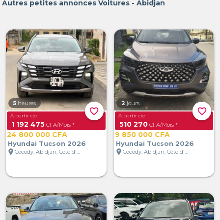
Autres petites annonces Voitures - Abidjan
5
heures
2
jours
favorite_border
favorite_border
A partir de
A partir de
1 192 475
510 270
CFA/Mois *
CFA/Mois *
24 800 000 CFA
9 850 000 CFA
Hyundai Tucson 2026
Hyundai Tucson 2026
location_on
location_on
Cocody, Abidjan, Côte d'Ivoire
Cocody, Abidjan, Côte d'Ivoire