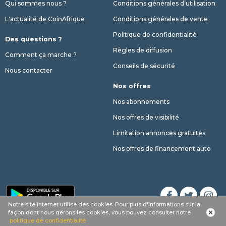
Qui sommes nous ?
Conditions générales d’utilisation
L'actualité de CoinAfrique
Conditions générales de vente
Politique de confidentialité
Des questions ?
Règles de diffusion
Comment ça marche ?
Conseils de sécurité
Nous contacter
Nos offres
Nos abonnements
Nos offres de visibilité
Limitation annonces gratuites
Nos offres de financement auto
Notre site internet utilise des cookies. Pour plus d'informations sur la
Appel
Whatsapp
SMS
phone
façon dont nous gérons les cookies, vous pouvez consulter notre
© 2017 - 2026 Copyright CoinAfrique
politique de confidentialité