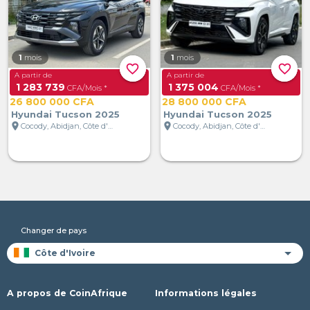
1
mois
1
mois
favorite_border
favorite_border
A partir de
A partir de
1 283 739
1 375 004
CFA/Mois *
CFA/Mois *
26 800 000 CFA
28 800 000 CFA
Hyundai Tucson 2025
Hyundai Tucson 2025
location_on
location_on
Cocody, Abidjan, Côte d'Ivoire
Cocody, Abidjan, Côte d'Ivoire
Changer de pays
A propos de CoinAfrique
Informations légales