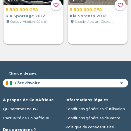
6
mois
7
mois
favorite_border
favorite_border
8 500 000 CFA
5 500 000 CFA
Kia Sportage 2012
Kia Sorento 2012
location_on
location_on
Cocody, Abidjan, Côte d'Ivoire
Cocody, Abidjan, Côte d'Ivoire
Changer de pays
A propos de CoinAfrique
Informations légales
Qui sommes nous ?
Conditions générales d’utilisation
L'actualité de CoinAfrique
Conditions générales de vente
Politique de confidentialité
Des questions ?