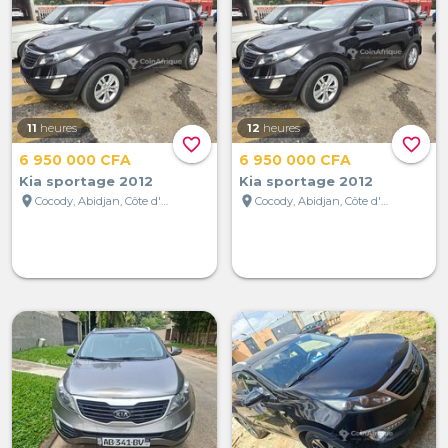
11
heures
12
heures
favorite_border
favorite_border
6 950 000 CFA
6 950 000 CFA
Kia sportage 2012
Kia sportage 2012
location_on
location_on
Cocody, Abidjan, Côte d'Ivoire
Cocody, Abidjan, Côte d'Ivoire