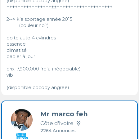
(disponible cocody angree) 

++++++++++++++++±±++++++++++++++++++++

2--> kia sportage année 2015 

          (couleur noir) 

boite auto 4 cylindres 

essence              

climatisé 

papier à jour

prix: 7,900,000 frcfa (négociable)

vib 

(disponible cocody angree)
Mr marco feh
Côte d'Ivoire
2264 Annonces