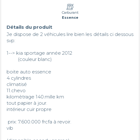
Carburant
Essence
Détails du produit
Je dispose de 2 véhicules lire bien les détails ci dessous 
svp:

1--> kia sportage année 2012

         (couleur blanc) 

boite auto essence

4 cylindres

climatisé

11.chevo

kilomètrage 140.mille km

tout papier à jour. 

intérieur cuir propre 

 prix: 7.600.000 frcfa à revoir. 

vib 
