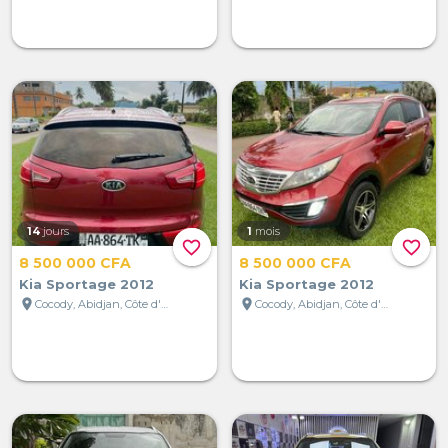
14
jours
1
mois
favorite_border
favorite_border
8 500 000 CFA
8 500 000 CFA
Kia Sportage 2012
Kia Sportage 2012
location_on
location_on
Cocody, Abidjan, Côte d'Ivoire
Cocody, Abidjan, Côte d'Ivoire