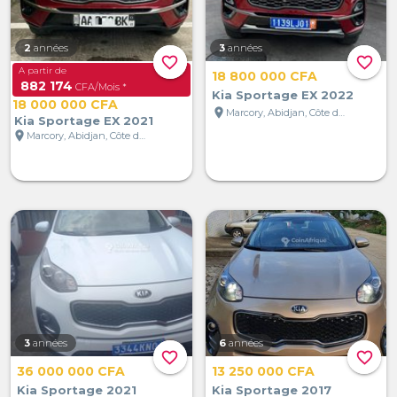
2
années
3
années
favorite_border
favorite_border
A partir de
18 800 000 CFA
882 174
CFA/Mois *
Kia Sportage EX 2022
18 000 000 CFA
location_on
Marcory, Abidjan, Côte d'Ivoire
Kia Sportage EX 2021
location_on
Marcory, Abidjan, Côte d'Ivoire
3
années
6
années
favorite_border
favorite_border
36 000 000 CFA
13 250 000 CFA
Kia Sportage 2021
Kia Sportage 2017