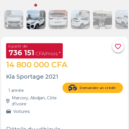
favorite_border
A partir de
736 151
CFA/mois *
14 800 000 CFA
Kia Sportage 2021
Demander un crédit
1 année
Marcory, Abidjan, Côte
d'Ivoire
Voitures