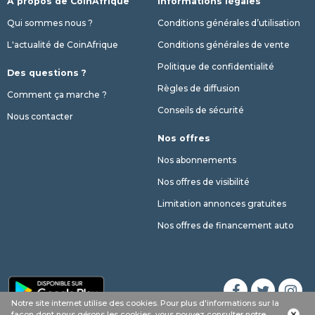
A propos de CoinAfrique
Informations légales
Qui sommes nous ?
Conditions générales d’utilisation
L'actualité de CoinAfrique
Conditions générales de vente
Politique de confidentialité
Des questions ?
Règles de diffusion
Comment ça marche ?
Conseils de sécurité
Nous contacter
Nos offres
Nos abonnements
Nos offres de visibilité
Limitation annonces gratuites
Nos offres de financement auto
Notre site internet utilise des cookies. Pour plus d'informations sur la
Appel
Whatsapp
SMS
phone
façon dont nous gérons les cookies, vous pouvez consulter notre