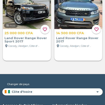
11
mois
11
mois
favorite_border
favorite_border
25 000 000 CFA
14 500 000 CFA
Land Rover Range Rover
Land Rover Range Rover
Sport 2017
2017
location_on
location_on
Cocody, Abidjan, Côte d'Ivoire
Cocody, Abidjan, Côte d'Ivoire
Changer de pays