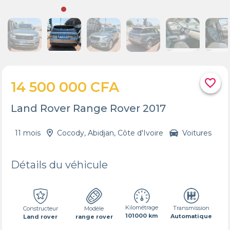
favorite_border
14 500 000 CFA
Land Rover Range Rover 2017
11 mois
Cocody, Abidjan, Côte d'Ivoire
Voitures
Détails du véhicule
Kilométrage
Transmission
Constructeur
Modèle
101000 km
Automatique
Land rover
range rover