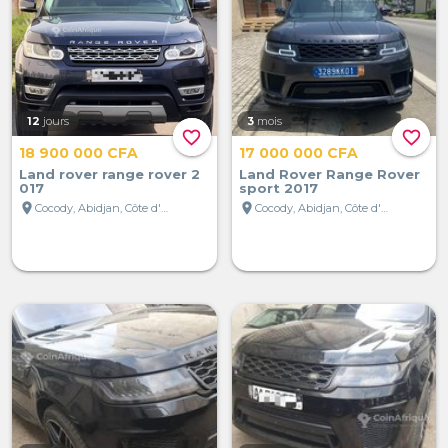
12
jours
3
mois
favorite_border
favorite_border
18 900 000 CFA
17 000 000 CFA
Land rover range rover 2
Land Rover Range Rover
017
sport 2017
location_on
location_on
Cocody, Abidjan, Côte d'Ivoire
Cocody, Abidjan, Côte d'Ivoire