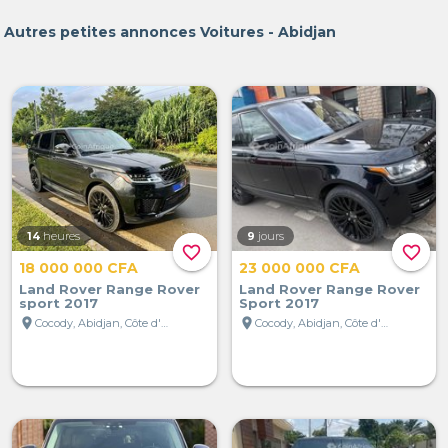
Autres petites annonces Voitures - Abidjan
14
heures
9
jours
favorite_border
favorite_border
18 000 000 CFA
23 000 000 CFA
Land Rover Range Rover
Land Rover Range Rover
sport 2017
Sport 2017
location_on
location_on
Cocody, Abidjan, Côte d'Ivoire
Cocody, Abidjan, Côte d'Ivoire