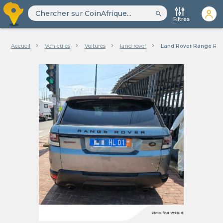
search
Filtres
Accueil
Véhicules
Voitures
land rover
Land Rover Range Rov