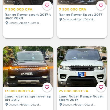
4
mois
4
mois
favorite_border
favorite_border
7 900 000 CFA
7 950 000 CFA
Range Rover sport 2017 t
Range Rover Sport 2017
uner 2020
location_on
Cocody, Abidjan, Côte d'Ivoire
location_on
Cocody, Abidjan, Côte d'Ivoire
4
mois
7
mois
favorite_border
favorite_border
13 800 000 CFA
25 000 000 CFA
Land rover range rover sp
Land Rover Range Rover
ort 2017
sport 2017
location_on
location_on
Cocody, Abidjan, Côte d'Ivoire
Cocody, Abidjan, Côte d'Ivoire