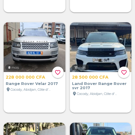
8
mois
11
mois
favorite_border
favorite_border
228 000 000 CFA
28 500 000 CFA
Range Rover Velar 2017
Land Rover Range Rover
svr 2017
location_on
Cocody, Abidjan, Côte d'Ivoire
location_on
Cocody, Abidjan, Côte d'Ivoire