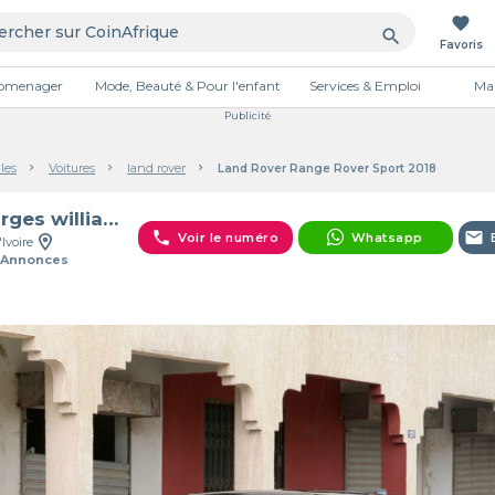
favorite
search
Favoris
tromenager
Mode, Beauté & Pour l'enfant
Services & Emploi
Mai
Publicité
les
Voitures
land rover
Land Rover Range Rover Sport 2018
georges williams athouman nze
phone
email
Voir le numéro
Whatsapp
'Ivoire
 Annonces