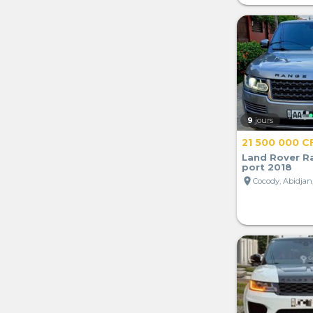
9
jours
21 500 000 C
Land Rover R
port 2018
location_on
Cocody, Abidjan,