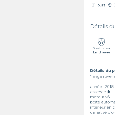
21 jours
Détails d
Constructeur
Land rover
Détails du 
*range rover 
année : 2018

essence ⛽️

moteur v6

boîte automa
intérieur en cu
climatisé d’or