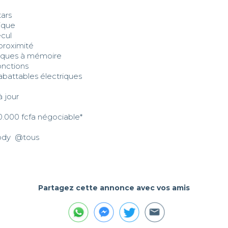
rs 

ique

cul

roximité

riques à mémoire

onctions

rabattables électriques

 jour

00.000 fcfa négociable*

y  @⁨‎tous⁩

Partagez cette annonce avec vos amis