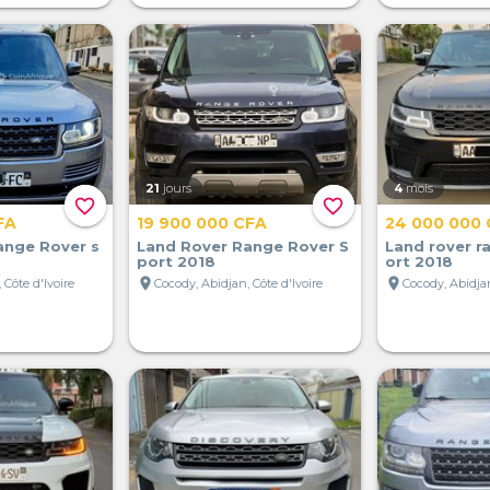
21
jours
4
mois
favorite_border
favorite_border
FA
19 900 000 CFA
24 000 000
ange Rover s
Land Rover Range Rover S
Land rover r
port 2018
ort 2018
location_on
location_on
 Côte d'Ivoire
Cocody, Abidjan, Côte d'Ivoire
Cocody, Abidjan