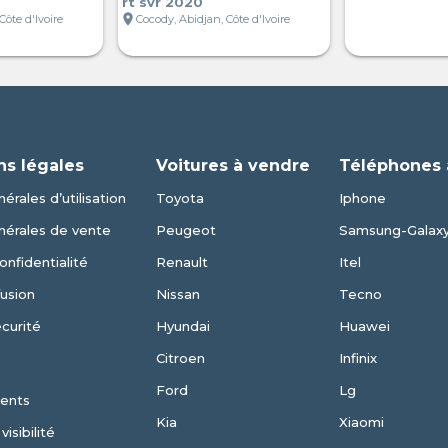
rt svr 2020
location_on
Côte d'Ivoire
Cocody, Abidjan, Côte d'Ivoire
ns légales
Voitures à vendre
Téléphones 
érales d’utilisation
Toyota
Iphone
nérales de vente
Peugeot
Samsung-Galax
onfidentialité
Renault
Itel
fusion
Nissan
Tecno
écurité
Hyundai
Huawei
Citroen
Infinix
Ford
Lg
ents
Kia
Xiaomi
isibilité