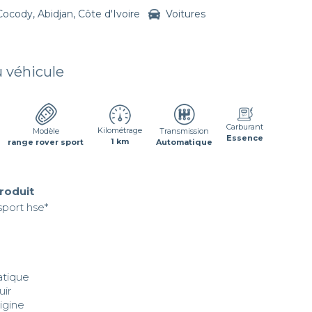
Cocody, Abidjan, Côte d'Ivoire
Voitures
u véhicule
Carburant
Kilométrage
Transmission
Modèle
Essence
1 km
Automatique
range rover sport
produit
sport hse*

tique 

ir

igine 
