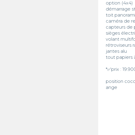
option (4x4)

démarrage sta
toit panoram
caméra de re
capteurs de p
sièges élect
volant multif
rétroviseurs 
jantes alu

tout papiers à
*✅prix : 19.9
position cocod
ange