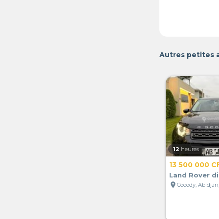
Autres petites 
12
heures
13 500 000 C
Land Rover d
location_on
Cocody, Abidjan,