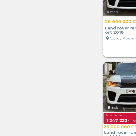
5
mois
26 000 000 
Land rover ra
ort 2018
location_on
Cocody, Abidjan,
6
mois
A partir de
1 247 233
CFA/
26 000 000 C
Land rover ra