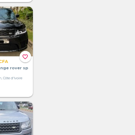
favorite_border
 CFA
ange rover sp
, Côte d'Ivoire