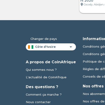
rt 2020
location_on
Cocody, Abidjan, 
Informatio
Changer de pays
Conditions gén
Conditions gé
Politique de c
A propos de CoinAfrique
Règles de dif
Qui sommes nous ?
Conseils de s
L'actualité de CoinAfrique
Nos offres
Des questions ?
Nos abonnem
Comment ça marche ?
Nos offres de v
Nous contacter