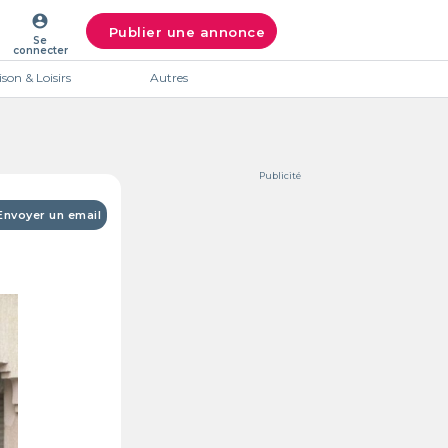
account_circle
Publier une annonce
Se
connecter
son & Loisirs
Autres
Publicité
Envoyer un email