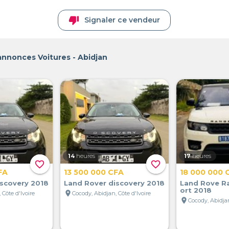
thumb_down
Signaler ce vendeur
annonces Voitures - Abidjan
14
heures
17
heures
favorite_border
favorite_border
FA
13 500 000 CFA
18 000 000 
iscovery 2018
Land Rover discovery 2018
Land Rove R
ort 2018
location_on
 Côte d'Ivoire
Cocody, Abidjan, Côte d'Ivoire
location_on
Cocody, Abidjan