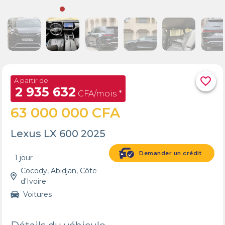
favorite_border
A partir de
2 935 632
CFA/mois *
63 000 000 CFA
Lexus LX 600 2025
Demander un crédit
1 jour
Cocody, Abidjan, Côte
d'Ivoire
Voitures