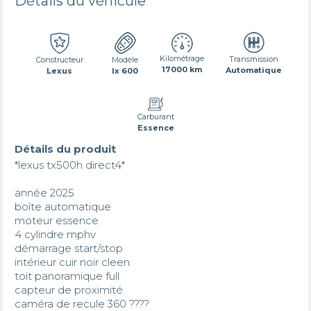
Détails du véhicule
Kilométrage
Transmission
Constructeur
Modèle
17000 km
Automatique
Lexus
lx 600
Carburant
Essence
Détails du produit
*lexus tx500h direct4*

année 2025

boîte automatique

moteur essence 

4 cylindre mphv 

démarrage start/stop

intérieur cuir noir cleen

toit panoramique full 

capteur de proximité 

caméra de recule 360 ???? 
