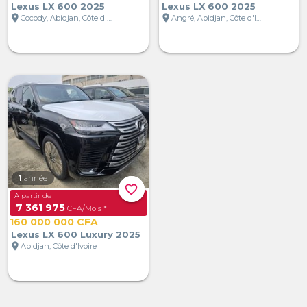
Lexus LX 600 2025
Lexus LX 600 2025
location_on
location_on
Cocody, Abidjan, Côte d'Ivoire
Angré, Abidjan, Côte d'Ivoire
1
année
favorite_border
A partir de
7 361 975
CFA/Mois *
160 000 000 CFA
Lexus LX 600 Luxury 2025
location_on
Abidjan, Côte d'Ivoire